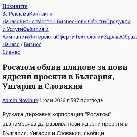
Новините
За Реклама
Контакти
Начало
Бизнес
Местен Бизнес
Нови Обекти
Продукти
и Услуги
Събития и
Кампании
Интервюта
Оферти
Технологии
Здраве
Образ
Начало
/
Бизнес
Бизнес
Росатом обяви планове за нови
ядрени проекти в България,
Унгария и Словакия
Admin
Novinite
·
1 юли 2026 г.
·
587
прегледа
Руската държавна корпорация "Росатом"
възнамерява да развива нови ядрени проекти в
България, Унгария и Словакия, съобщи