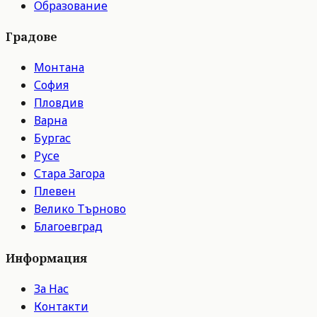
Образование
Градове
Монтана
София
Пловдив
Варна
Бургас
Русе
Стара Загора
Плевен
Велико Търново
Благоевград
Информация
За Нас
Контакти