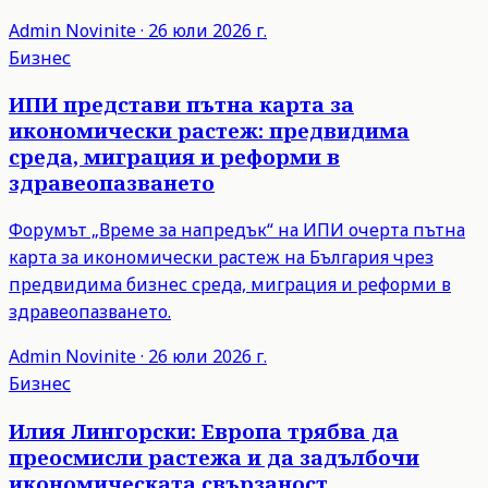
Admin
Novinite
·
26 юли 2026 г.
Бизнес
ИПИ представи пътна карта за
икономически растеж: предвидима
среда, миграция и реформи в
здравеопазването
Форумът „Време за напредък“ на ИПИ очерта пътна
карта за икономически растеж на България чрез
предвидима бизнес среда, миграция и реформи в
здравеопазването.
Admin
Novinite
·
26 юли 2026 г.
Бизнес
Илия Лингорски: Европа трябва да
преосмисли растежа и да задълбочи
икономическата свързаност