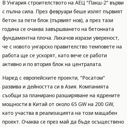
В Унгария строителството на АЕЦ "Пакш-2" върви
с пълна сила. През февруари беше излят първият
бетон за пети блок (първият нов), а през тази
година се очаква завършването на бетонната
фундаментна плоча. Лихачов изрази увереност,
че с новото унгарско правителство темповете на
работа ще се ускорят, като вече се работи
активно и по втория блок на централата.
Наред с европейските проекти, "Росатом"
развива и дейността си в Азия. Компанията
съобщи за планирано разширяване на ядрените
мощности в Китай от около 65 GW на 200 GW,
като участва в реализацията на този мащабен
проект. Очаква се през май да бъде осъществено