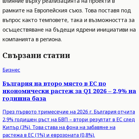
влияние върху реализацията на проекти в
рамките на Европейския съюз. Това поставя под
въпрос както темповете, така и възможността за
осъществяване на бъдещи ядрени инициативи на
компанията в региона.
Свързани статии
Бизнес
България на второ място в ЕС по
икономически растеж за Q1 2026 – 2,9% на
годишна база
През първото тримесечие на 2026 г. България отчита
2,9% годишен ръст на БВП – втори резултат в ЕС след
Кипър (3%). Това става на фона на забавяне на
растежа в ЕС (1%) и еврозоната (0,8%).