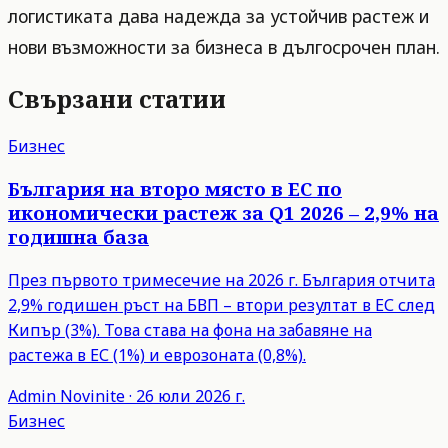
логистиката дава надежда за устойчив растеж и
нови възможности за бизнеса в дългосрочен план.
Свързани статии
Бизнес
България на второ място в ЕС по
икономически растеж за Q1 2026 – 2,9% на
годишна база
През първото тримесечие на 2026 г. България отчита
2,9% годишен ръст на БВП – втори резултат в ЕС след
Кипър (3%). Това става на фона на забавяне на
растежа в ЕС (1%) и еврозоната (0,8%).
Admin
Novinite
·
26 юли 2026 г.
Бизнес