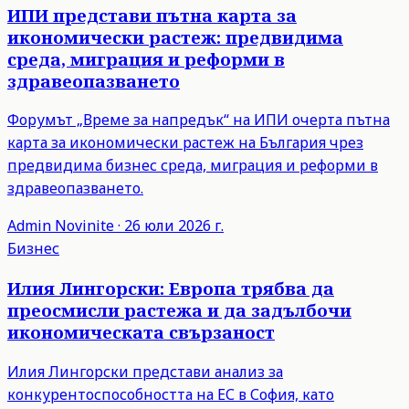
ИПИ представи пътна карта за
икономически растеж: предвидима
среда, миграция и реформи в
здравеопазването
Форумът „Време за напредък“ на ИПИ очерта пътна
карта за икономически растеж на България чрез
предвидима бизнес среда, миграция и реформи в
здравеопазването.
Admin
Novinite
·
26 юли 2026 г.
Бизнес
Илия Лингорски: Европа трябва да
преосмисли растежа и да задълбочи
икономическата свързаност
Илия Лингорски представи анализ за
конкурентоспособността на ЕС в София, като