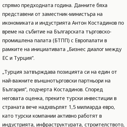
спрямо предходната година. Данните бяха
представени от заместник-министъра на
икономиката и индустрията Антон Костадинов по
време на събитие на Българската търговско-
промишлена палата (БТПП) с Европалати в
рамките на инициативата „Бизнес диалог между
ЕС и Турция“.
„Турция затвърждава позицията си на един от
най-важните външнотърговски партньори на
България“, подчерта Костадинов. Според
неговата оценка, преките турски инвестиции в
страната вече надхвърлят 1,5 милиарда евро,
като турски компании активно работят в
индустрията, инфраструктурата, строителството,