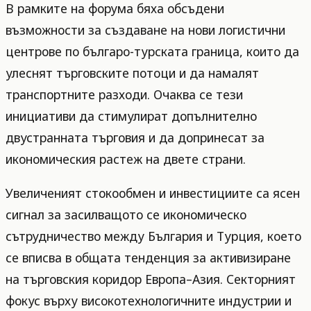
В рамките на форума бяха обсъдени
възможности за създаване на нови логистични
центрове по българо-турската граница, които да
улеснят търговските потоци и да намалят
транспортните разходи. Очаква се тези
инициативи да стимулират допълнително
двустранната търговия и да допринесат за
икономическия растеж на двете страни.
Увеличеният стокообмен и инвестициите са ясен
сигнал за засилващото се икономическо
сътрудничество между България и Турция, което
се вписва в общата тенденция за активизиране
на търговския коридор Европа–Азия. Секторният
фокус върху високотехнологичните индустрии и