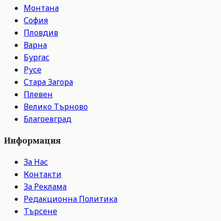
Монтана
София
Пловдив
Варна
Бургас
Русе
Стара Загора
Плевен
Велико Търново
Благоевград
Информация
За Нас
Контакти
За Реклама
Редакционна Политика
Търсене