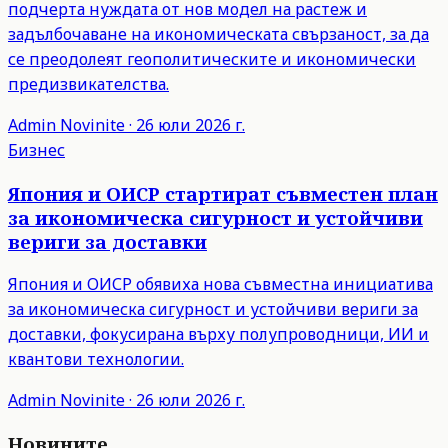
подчерта нуждата от нов модел на растеж и
задълбочаване на икономическата свързаност, за да
се преодолеят геополитическите и икономически
предизвикателства.
Admin
Novinite
·
26 юли 2026 г.
Бизнес
Япония и ОИСР стартират съвместен план
за икономическа сигурност и устойчиви
вериги за доставки
Япония и ОИСР обявиха нова съвместна инициатива
за икономическа сигурност и устойчиви вериги за
доставки, фокусирана върху полупроводници, ИИ и
квантови технологии.
Admin
Novinite
·
26 юли 2026 г.
Новините