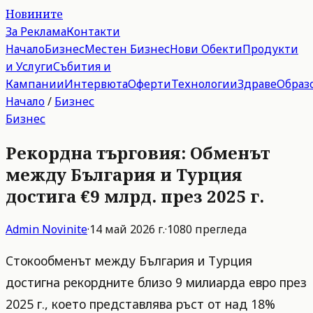
Новините
За Реклама
Контакти
Начало
Бизнес
Местен Бизнес
Нови Обекти
Продукти
и Услуги
Събития и
Кампании
Интервюта
Оферти
Технологии
Здраве
Образ
Начало
/
Бизнес
Бизнес
Рекордна търговия: Обменът
между България и Турция
достига €9 млрд. през 2025 г.
Admin
Novinite
·
14 май 2026 г.
·
1080
прегледа
Стокообменът между България и Турция
достигна рекордните близо 9 милиарда евро през
2025 г., което представлява ръст от над 18%