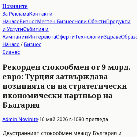
Новините
За Реклама
Контакти
Начало
Бизнес
Местен Бизнес
Нови Обекти
Продукти
и Услуги
Събития и
Кампании
Интервюта
Оферти
Технологии
Здраве
Образ
Начало
/
Бизнес
Бизнес
Рекорден стокообмен от 9 млрд.
евро: Турция затвърждава
позицията си на стратегически
икономически партньор на
България
Admin
Novinite
·
16 май 2026 г.
·
1080
прегледа
Двустранният стокообмен между България и