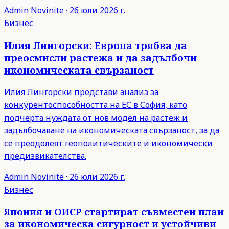
Admin
Novinite
·
26 юли 2026 г.
Бизнес
Илия Лингорски: Европа трябва да
преосмисли растежа и да задълбочи
икономическата свързаност
Илия Лингорски представи анализ за
конкурентоспособността на ЕС в София, като
подчерта нуждата от нов модел на растеж и
задълбочаване на икономическата свързаност, за да
се преодолеят геополитическите и икономически
предизвикателства.
Admin
Novinite
·
26 юли 2026 г.
Бизнес
Япония и ОИСР стартират съвместен план
за икономическа сигурност и устойчиви