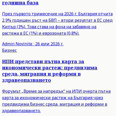
годишна база
През първото тримесечие на 2026 г. България отчита
2,9% годишен ръст на БВП – втори резултат в ЕС след
Кипър (3%). Това става на фона на забавяне на
растежа в ЕС (1%) и еврозоната (0,8%).
Admin
Novinite
·
26 юли 2026 г.
Бизнес
ИПИ представи пътна карта за
икономически растеж: предвидима
среда, миграция и реформи в
здравеопазването
Форумът „Време за напредък“ на ИПИ очерта пътна
карта за икономически растеж на България чрез
предвидима бизнес среда, миграция и реформи в
здравеопазването.