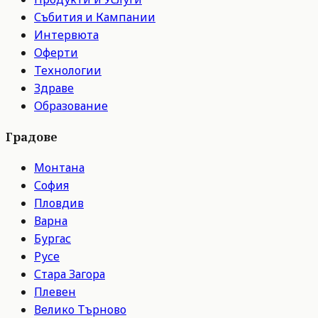
Събития и Кампании
Интервюта
Оферти
Технологии
Здраве
Образование
Градове
Монтана
София
Пловдив
Варна
Бургас
Русе
Стара Загора
Плевен
Велико Търново