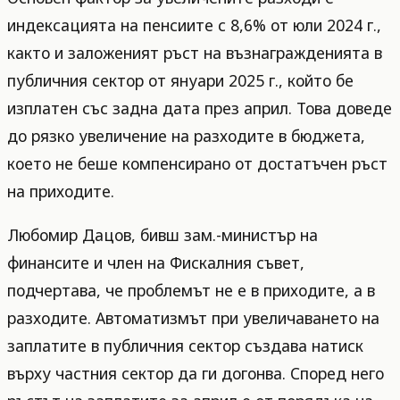
индексацията на пенсиите с 8,6% от юли 2024 г.,
както и заложеният ръст на възнагражденията в
публичния сектор от януари 2025 г., който бе
изплатен със задна дата през април. Това доведе
до рязко увеличение на разходите в бюджета,
което не беше компенсирано от достатъчен ръст
на приходите.
Любомир Дацов, бивш зам.-министър на
финансите и член на Фискалния съвет,
подчертава, че проблемът не е в приходите, а в
разходите. Автоматизмът при увеличаването на
заплатите в публичния сектор създава натиск
върху частния сектор да ги догонва. Според него