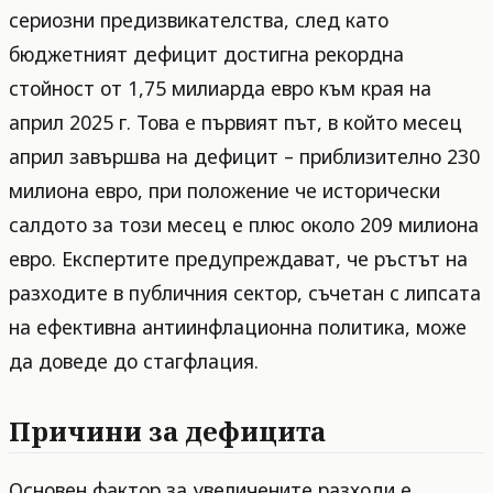
сериозни предизвикателства, след като
бюджетният дефицит достигна рекордна
стойност от 1,75 милиарда евро към края на
април 2025 г. Това е първият път, в който месец
април завършва на дефицит – приблизително 230
милиона евро, при положение че исторически
салдото за този месец е плюс около 209 милиона
евро. Експертите предупреждават, че ръстът на
разходите в публичния сектор, съчетан с липсата
на ефективна антиинфлационна политика, може
да доведе до стагфлация.
Причини за дефицита
Основен фактор за увеличените разходи е