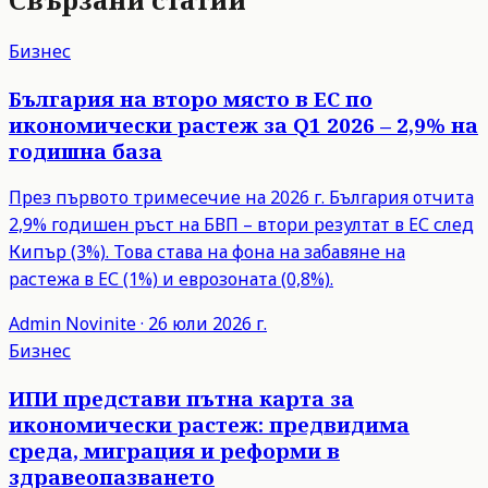
Бизнес
България на второ място в ЕС по
икономически растеж за Q1 2026 – 2,9% на
годишна база
През първото тримесечие на 2026 г. България отчита
2,9% годишен ръст на БВП – втори резултат в ЕС след
Кипър (3%). Това става на фона на забавяне на
растежа в ЕС (1%) и еврозоната (0,8%).
Admin
Novinite
·
26 юли 2026 г.
Бизнес
ИПИ представи пътна карта за
икономически растеж: предвидима
среда, миграция и реформи в
здравеопазването