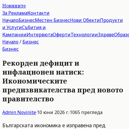
Новините
За Реклама
Контакти
Начало
Бизнес
Местен Бизнес
Нови Обекти
Продукти
и Услуги
Събития и
Кампании
Интервюта
Оферти
Технологии
Здраве
Образ
Начало
/
Бизнес
Бизнес
Рекорден дефицит и
инфлационен натиск:
Икономическите
предизвикателства пред новото
правителство
Admin
Novinite
·
10 юни 2026 г.
·
1065
прегледа
Българската икономика е изправена пред