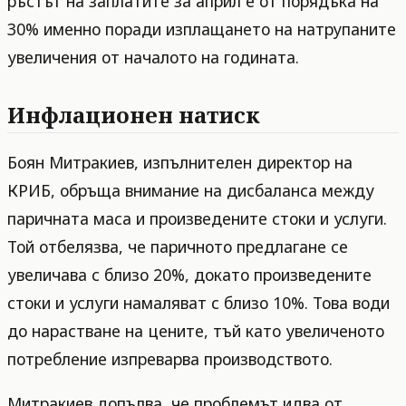
ръстът на заплатите за април е от порядъка на
30% именно поради изплащането на натрупаните
увеличения от началото на годината.
Инфлационен натиск
Боян Митракиев, изпълнителен директор на
КРИБ, обръща внимание на дисбаланса между
паричната маса и произведените стоки и услуги.
Той отбелязва, че паричното предлагане се
увеличава с близо 20%, докато произведените
стоки и услуги намаляват с близо 10%. Това води
до нарастване на цените, тъй като увеличеното
потребление изпреварва производството.
Митракиев допълва, че проблемът идва от