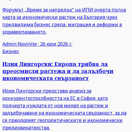
Форумът „Време за напредък“ на ИПИ очерта пътна
карта за икономически растеж на България чрез
предвидима бизнес среда, миграция и реформи в
здравеопазването.
Admin
Novinite
·
26 юли 2026 г.
Бизнес
Илия Лингорски: Европа трябва да
преосмисли растежа и да задълбочи
икономическата свързаност
Илия Лингорски представи анализ за
конкурентоспособността на ЕС в София, като
подчерта нуждата от нов модел на растеж и
задълбочаване на икономическата свързаност, за да
се преодолеят геополитическите и икономически
предизвикателства.