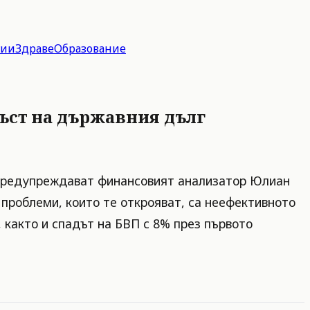
гии
Здраве
Образование
ъст на държавния дълг
, предупреждават финансовият анализатор Юлиан
 проблеми, които те открояват, са неефективното
както и спадът на БВП с 8% през първото