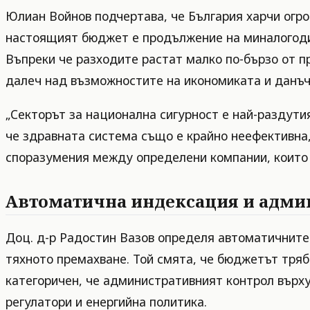
Юлиан Войнов подчертава, че България харчи огро
настоящият бюджет е продължение на миналогодишн
Въпреки че разходите растат малко по-бързо от п
далеч над възможностите на икономиката и данъч
„Секторът за национална сигурност е най-раздутия
че здравната система също е крайно неефективна,
споразумения между определени компании, които 
Автоматична индексация и адми
Доц. д-р Радостин Вазов определя автоматичните 
тяхното премахване. Той смята, че бюджетът тряб
категоричен, че административният контрол върху
регулатори и енергийна политика.