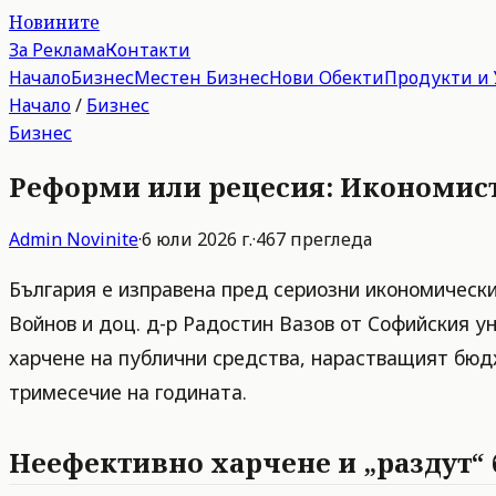
Новините
За Реклама
Контакти
Начало
Бизнес
Местен Бизнес
Нови Обекти
Продукти и 
Начало
/
Бизнес
Бизнес
Реформи или рецесия: Икономист
Admin
Novinite
·
6 юли 2026 г.
·
467
прегледа
България е изправена пред сериозни икономическ
Войнов и доц. д-р Радостин Вазов от Софийския у
харчене на публични средства, нарастващият бюд
тримесечие на годината.
Неефективно харчене и „раздут“