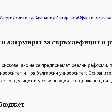
Услуги
Събития и Кампании
Интервюта
Оферти
Техноло
и алармират за свръхдефицит и р
и рискове, ако не се предприемат реални реформи
ниверситет и Нов български университет. Основните
жетен дефицит и увеличаващият се държавен дълг, 
 бюджет