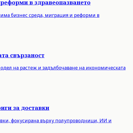
 реформи в здравеопазването
дима бизнес среда, миграция и реформи в
ата свързаност
модел на растеж и задълбочаване на икономическата
иги за доставки
авки, фокусирана върху полупроводници, ИИ и