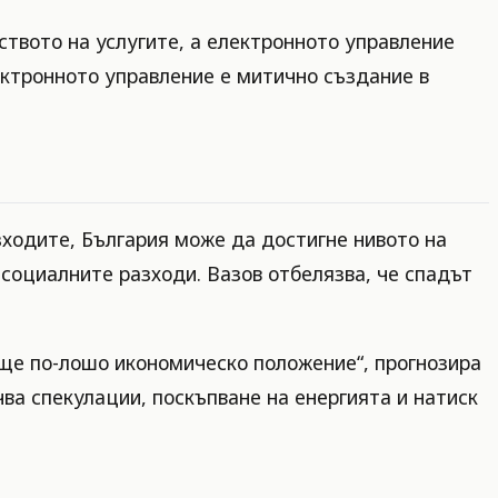
твото на услугите, а електронното управление
ктронното управление е митично създание в
зходите, България може да достигне нивото на
социалните разходи. Вазов отбелязва, че спадът
още по-лошо икономическо положение“, прогнозира
чва спекулации, поскъпване на енергията и натиск