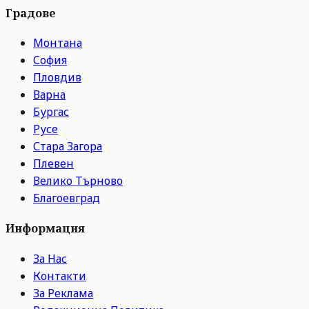
Градове
Монтана
София
Пловдив
Варна
Бургас
Русе
Стара Загора
Плевен
Велико Търново
Благоевград
Информация
За Нас
Контакти
За Реклама