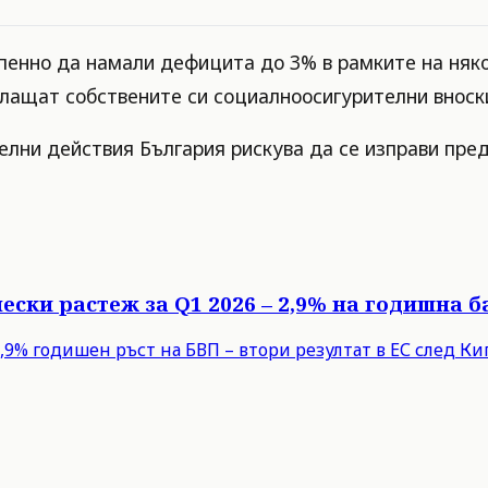
енно да намали дефицита до 3% в рамките на някол
лащат собствените си социалноосигурителни вноск
лни действия България рискува да се изправи пред
ески растеж за Q1 2026 – 2,9% на годишна б
9% годишен ръст на БВП – втори резултат в ЕС след Кипъ