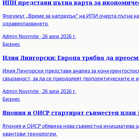
ИПИ представи пътна карта за икономиче
Форумът „Време за напредък“ на ИПИ очерта пътна ка
здравеопазването.
Admin
Novinite
·
26 юли 2026 г.
Бизнес
Илия Лингорски: Европа трябва да преос
Илия Лингорски представи анализ за конкурентоспосо
свързаност, за да се преодолеят геополитическите и
Admin
Novinite
·
26 юли 2026 г.
Бизнес
Япония и ОИСР стартират съвместен план 
Япония и ОИСР обявиха нова съвместна инициатива з
квантови технологии.