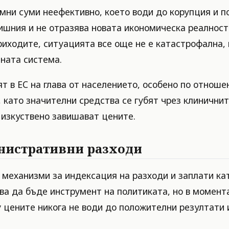
мни суми неефективно, което води до корупция и п
ия и не отразява новата икономическа реалност с
риходите, ситуацията все още не е катастрофална,
ната система.
т в ЕС на глава от населението, особено по отноше
 като значителни средства се губят чрез клиничнит
изкуствено завишават цените.
нистративни разходи
механизми за индексация на разходи и заплати кат
ва да бъде инструмент на политиката, но в момента
 цените никога не води до положителни резултати 