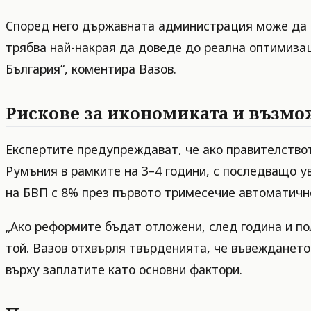
Според него държавната администрация може да бъ
трябва най-накрая да доведе до реална оптимиза
България“, коментира Вазов.
Рискове за икономиката и възм
Експертите предупреждават, че ако правителствот
Румъния в рамките на 3–4 години, с последващо у
на БВП с 8% през първото тримесечие автоматично
„Ако реформите бъдат отложени, след година и по
той. Вазов отхвърля твърденията, че въвеждането 
върху заплатите като основни фактори.