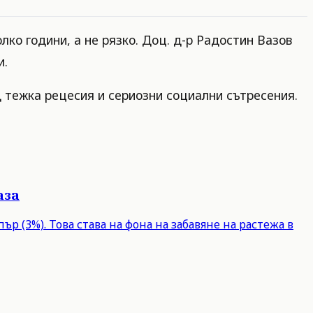
ко години, а не рязко. Доц. д-р Радостин Вазов
и.
 тежка рецесия и сериозни социални сътресения.
аза
р (3%). Това става на фона на забавяне на растежа в