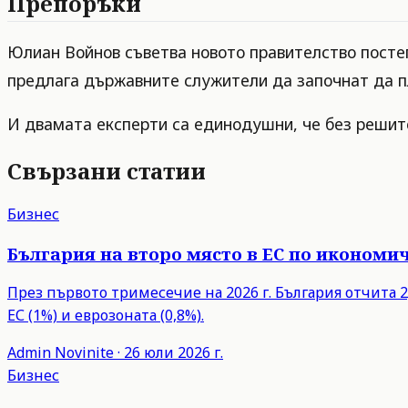
Препоръки
Юлиан Войнов съветва новото правителство постеп
предлага държавните служители да започнат да п
И двамата експерти са единодушни, че без решите
Свързани статии
Бизнес
България на второ място в ЕС по икономич
През първото тримесечие на 2026 г. България отчита 2,
ЕС (1%) и еврозоната (0,8%).
Admin
Novinite
·
26 юли 2026 г.
Бизнес