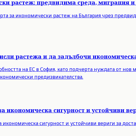
ски растеж: предвидима среда, миграция и
рта за икономически растеж на България чрез предви
мисли растежа и да задълбочи икономическ
бността на ЕС в София, като подчерта нуждата от нов 
 икономически предизвикателства.
за икономическа сигурност и устойчиви вер
а икономическа сигурност и устойчиви вериги за дост