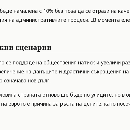
де намалена с 10% без това да се отрази на качес
ция на административните процеси. „В момента еле
ожни сценарии
о се поддаде на обществения натиск и увеличи ра
величение на данъците и драстични съкращения на 
 означава нов дълг.
ловина страната отново ще бъде по улиците, но в 
на еврото е причина за ръста на цените, като посо