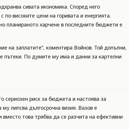
одхранва сивата икономика. Според него
 по-високите цени на горивата и енергията.
 но планираното харчене в последните бюджети е
ние на заплатите“, коментира Войнов. Той допълни,
е пътеки. По думите му има и данни за картелни
о сериозен риск за бюджета и настоява за
 му липсва дългосрочна визия. Вазов е
и вместо това трябва да се разчита на ефективни