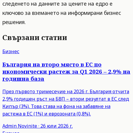
следенето на данните за цените на едро е
ключово за вземането на информирани бизнес
решения.
Свързани статии
Бизнес
България на второ място в ЕС по
икономически растеж за Q1 2026 – 2,9% на
годишна база
През първото тримесечие на 2026 г. България отчита
2,9% годишен ръст на БВП – втори резултат в ЕС след
Кипър (3%). Това става на фона на забавяне на
растежа в ЕС (1%) и еврозоната (0,8%).
Admin
Novinite
·
26 юли 2026 г.