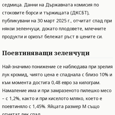
седмица. Данни на Държавната комисия по
стоковите борси и тържищата (ДКСБТ),
публикувани на 30 март 2025 г., отчитат спад при
някои зеленчуци, докато плодовете, млечните
продукти и оризът бележат ръст в цените си.
Поевтиняващи зеленчуци
Най-значимо понижение се наблюдава при зрелия
лук кромид, чиято цена е спаднала с близо 10% и
към момента достига 0,48 евро за килограм.
Намаление има и при замразеното пилешко месо
– с 1,2%, както и при киселото мляко, което е
поевтиняло с 1,45%. Яйцата размер М също
отчитат лек спад.