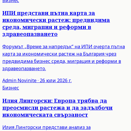
Бизнес
ИПИ представи пътна карта за
икономически растеж: предвидима
среда, миграция и реформи в
здравеопазването
Форумът „Време за напредък“ на ИПИ очерта пътна
карта за икономически растеж на България чрез
предвидима бизнес среда, миграция и реформи в
здравеопазването.
Admin
Novinite
·
26 юли 2026 г.
Бизнес
Илия Лингорски: Европа трябва да
преосмисли растежа и да задълбочи
икономическата свързаност
Илия Лингорски представи анализ за