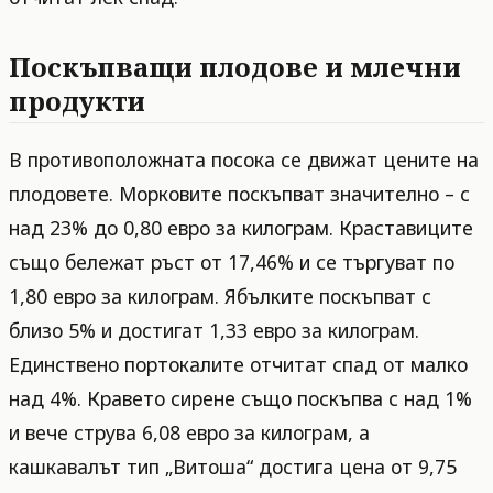
Поскъпващи плодове и млечни
продукти
В противоположната посока се движат цените на
плодовете. Морковите поскъпват значително – с
над 23% до 0,80 евро за килограм. Краставиците
също бележат ръст от 17,46% и се търгуват по
1,80 евро за килограм. Ябълките поскъпват с
близо 5% и достигат 1,33 евро за килограм.
Единствено портокалите отчитат спад от малко
над 4%. Кравето сирене също поскъпва с над 1%
и вече струва 6,08 евро за килограм, а
кашкавалът тип „Витоша“ достига цена от 9,75