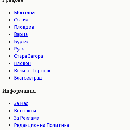
Градове
Монтана
София
Пловдив
Варна
Бургас
Русе
Стара Загора
Плевен
Велико Търново
Благоевград
Информация
За Нас
Контакти
За Реклама
Редакционна Политика