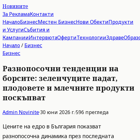
Новините
За Реклама
Контакти
Начало
Бизнес
Местен Бизнес
Нови Обекти
Продукти
и Услуги
Събития и
Кампании
Интервюта
Оферти
Технологии
Здраве
Образ
Начало
/
Бизнес
Бизнес
Разнопосочни тенденции на
борсите: зеленчуците падат,
плодовете и млечните продукти
поскъпват
Admin
Novinite
·
30 юни 2026 г.
·
596
прегледа
Цените на едро в България показват
разнопосочна динамика през последната