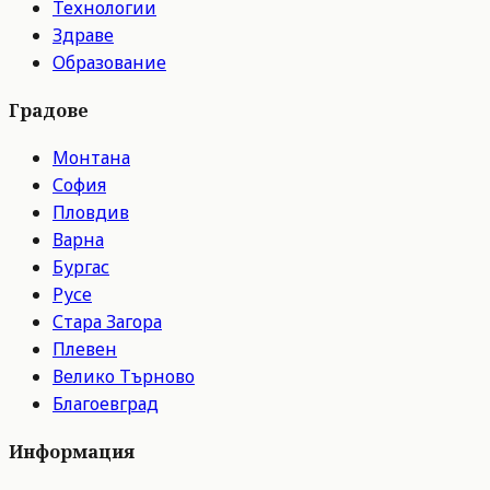
Технологии
Здраве
Образование
Градове
Монтана
София
Пловдив
Варна
Бургас
Русе
Стара Загора
Плевен
Велико Търново
Благоевград
Информация