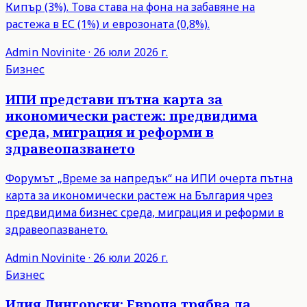
Кипър (3%). Това става на фона на забавяне на
растежа в ЕС (1%) и еврозоната (0,8%).
Admin
Novinite
·
26 юли 2026 г.
Бизнес
ИПИ представи пътна карта за
икономически растеж: предвидима
среда, миграция и реформи в
здравеопазването
Форумът „Време за напредък“ на ИПИ очерта пътна
карта за икономически растеж на България чрез
предвидима бизнес среда, миграция и реформи в
здравеопазването.
Admin
Novinite
·
26 юли 2026 г.
Бизнес
Илия Лингорски: Европа трябва да