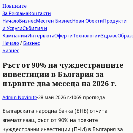
Новините
За Реклама
Контакти
Начало
Бизнес
Местен Бизнес
Нови Обекти
Продукти
и Услуги
Събития и
Кампании
Интервюта
Оферти
Технологии
Здраве
Образ
Начало
/
Бизнес
Бизнес
Ръст от 90% на чуждестранните
инвестиции в България за
първите два месеца на 2026 г.
Admin
Novinite
·
28 май 2026 г.
·
1069
прегледа
Българската народна банка (БНБ) отчита
впечатляващ ръст от 90% на преките
чуждестранни инвестиции (ПЧИ) в България за