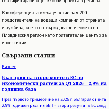
сертифицирани още 10 нови проекта в региона.
В конференцията взеха участие над 200
представители на водещи компании от страната
и чужбина, което потвърждава значението на
Пловдивския регион като притегателен център за
инвестиции.
Свързани статии
Бизнес
България на второ място в ЕС по
икономически растеж за Q1 2026 – 2,9% на
годишна база
През първото тримесечие на 2026 г. България отчита
2,9% годишен ръст на БВП – втори резултат в ЕС след