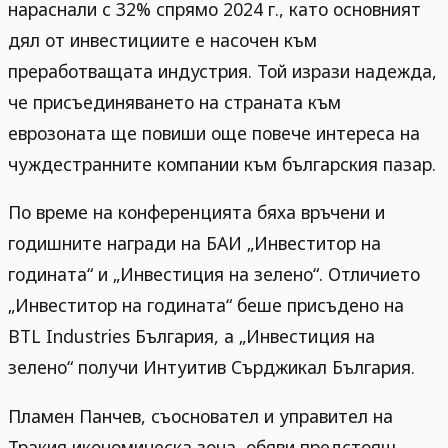
нараснали с 32% спрямо 2024 г., като основният
дял от инвестициите е насочен към
преработващата индустрия. Той изрази надежда,
че присъединяването на страната към
еврозоната ще повиши още повече интереса на
чуждестранните компании към българския пазар.
По време на конференцията бяха връчени и
годишните награди на БАИ „Инвеститор на
годината“ и „Инвестиция на зелено“. Отличието
„Инвеститор на годината“ беше присъдено на
BTL Industries България, а „Инвестиция на
зелено“ получи Интуитив Сърджикал България.
Пламен Панчев, съосновател и управител на
Тракия икономическа зона, обяви предстоящ