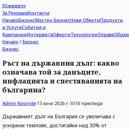
Новините
За Реклама
Контакти
Начало
Бизнес
Местен Бизнес
Нови Обекти
Продукти
и Услуги
Събития и
Кампании
Интервюта
Оферти
Технологии
Здраве
Образ
Начало
/
Бизнес
Бизнес
Ръст на държавния дълг: какво
означава той за данъците,
инфлацията и спестяванията на
българина?
Admin
Novinite
·
13 юни 2026 г.
·
1016
прегледа
Държавният дълг на България се увеличава с
ускорени темпове, достигайки над 30% от