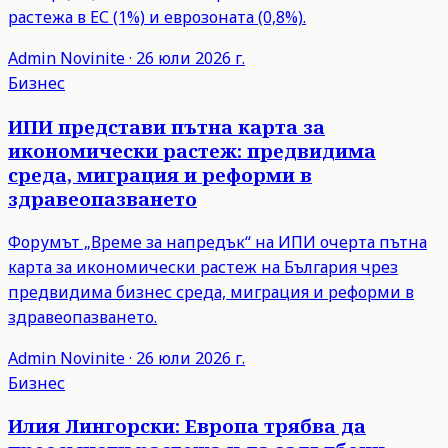
растежа в ЕС (1%) и еврозоната (0,8%).
Admin
Novinite
·
26 юли 2026 г.
Бизнес
ИПИ представи пътна карта за
икономически растеж: предвидима
среда, миграция и реформи в
здравеопазването
Форумът „Време за напредък“ на ИПИ очерта пътна
карта за икономически растеж на България чрез
предвидима бизнес среда, миграция и реформи в
здравеопазването.
Admin
Novinite
·
26 юли 2026 г.
Бизнес
Илия Лингорски: Европа трябва да