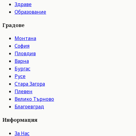
Здраве
Образование
Градове
Монтана
София
Пловдив
Варна
Бургас
Русе
Стара Загора
Плевен
Велико Търново
Благоевград
Информация
За Нас