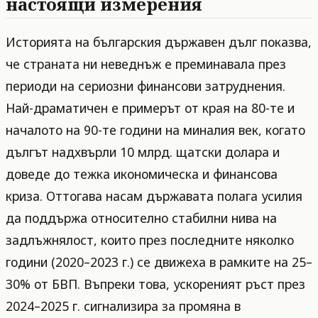
настоящи измерения
Историята на българския държавен дълг показва,
че страната ни неведнъж е преминавала през
периоди на сериозни финансови затруднения.
Най-драматичен е примерът от края на 80-те и
началото на 90-те години на миналия век, когато
дългът надхвърли 10 млрд. щатски долара и
доведе до тежка икономическа и финансова
криза. Оттогава насам държавата полага усилия
да поддържа относително стабилни нива на
задлъжнялост, които през последните няколко
години (2020–2023 г.) се движеха в рамките на 25–
30% от БВП. Въпреки това, ускореният ръст през
2024–2025 г. сигнализира за промяна в