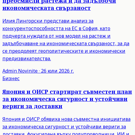
преосмисли растежа и да задълбочи
икономическата свързаност
Илия Лингорски представи анализ за
конкурентоспособността на ЕС в София, като
подчерта нуждата от нов модел на растеж и
задълбочаване на икономическата свързаност, за да
се преодолеят геополитическите и икономически
предизвикателства.
Admin
Novinite
·
26 юли 2026 г.
Бизнес
Япония и ОИСР стартират съвместен план
за икономическа сигурност и устойчиви
вериги за доставки
Япония и ОИСР обявиха нова съвместна инициатива
за икономическа сигурност и устойчиви вериги за
доставки, фокусирана върху полупроводници, ИИ и