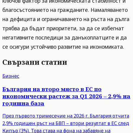
ключов фактор за икономическата стабилност и
благосъстоянието на гражданите. Намаляването
на дефицита и ограничаването на ръста на дълга
трябва да бъдат приоритети, за да се избегнат
негативните последици за данъкоплатците и да
се осигури устойчиво развитие на икономиката.
Свързани статии
Бизнес
България на второ място в ЕС по
икономически растеж за Q1 2026 – 2,9% на
годишна база
През първото тримесечие на 2026 г. България отчита
2,9% годишен ръст на БВП – втори резултат в ЕС след
Кипър (3%). Това става на фона на забавяне на