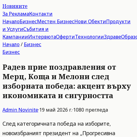
Новините
За Реклама
Контакти
Начало
Бизнес
Местен Бизнес
Нови Обекти
Продукти
и Услуги
Събития и
Кампании
Интервюта
Оферти
Технологии
Здраве
Образ
Начало
/
Бизнес
Бизнес
Радев прие поздравления от
Мерц, Коща и Мелони след
изборната победа: акцент върху
икономиката и сигурността
Admin
Novinite
·
19 май 2026 г.
·
1080
прегледа
След категоричната победа на изборите,
новоизбраният президент на „Прогресивна