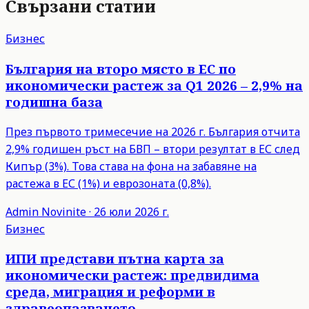
Свързани статии
Бизнес
България на второ място в ЕС по
икономически растеж за Q1 2026 – 2,9% на
годишна база
През първото тримесечие на 2026 г. България отчита
2,9% годишен ръст на БВП – втори резултат в ЕС след
Кипър (3%). Това става на фона на забавяне на
растежа в ЕС (1%) и еврозоната (0,8%).
Admin
Novinite
·
26 юли 2026 г.
Бизнес
ИПИ представи пътна карта за
икономически растеж: предвидима
среда, миграция и реформи в
здравеопазването