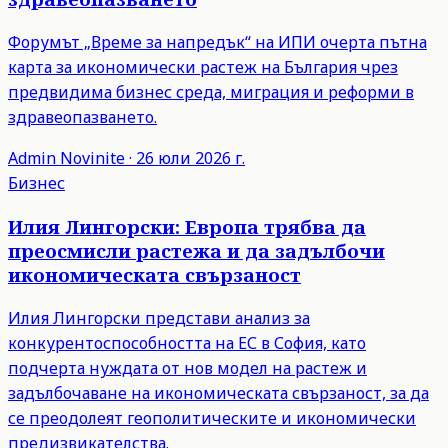
Форумът „Време за напредък“ на ИПИ очерта пътна
карта за икономически растеж на България чрез
предвидима бизнес среда, миграция и реформи в
здравеопазването.
Admin
Novinite
·
26 юли 2026 г.
Бизнес
Илия Лингорски: Европа трябва да
преосмисли растежа и да задълбочи
икономическата свързаност
Илия Лингорски представи анализ за
конкурентоспособността на ЕС в София, като
подчерта нуждата от нов модел на растеж и
задълбочаване на икономическата свързаност, за да
се преодолеят геополитическите и икономически
предизвикателства.