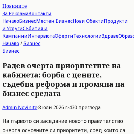
Новините
За Реклама
Контакти
Начало
Бизнес
Местен Бизнес
Нови Обекти
Продукти
и Услуги
Събития и
Кампании
Интервюта
Оферти
Технологии
Здраве
Образ
Начало
/
Бизнес
Бизнес
Радев очерта приоритетите на
кабинета: борба с цените,
съдебна реформа и промяна на
бизнес средата
Admin
Novinite
·
8 юли 2026 г.
·
430
прегледа
На първото си заседание новото правителство
очерта основните си приоритети, сред които са