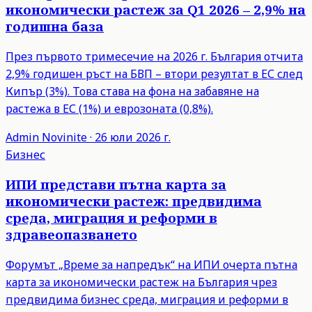
икономически растеж за Q1 2026 – 2,9% на
годишна база
През първото тримесечие на 2026 г. България отчита
2,9% годишен ръст на БВП – втори резултат в ЕС след
Кипър (3%). Това става на фона на забавяне на
растежа в ЕС (1%) и еврозоната (0,8%).
Admin
Novinite
·
26 юли 2026 г.
Бизнес
ИПИ представи пътна карта за
икономически растеж: предвидима
среда, миграция и реформи в
здравеопазването
Форумът „Време за напредък“ на ИПИ очерта пътна
карта за икономически растеж на България чрез
предвидима бизнес среда, миграция и реформи в