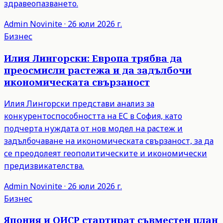
здравеопазването.
Admin
Novinite
·
26 юли 2026 г.
Бизнес
Илия Лингорски: Европа трябва да
преосмисли растежа и да задълбочи
икономическата свързаност
Илия Лингорски представи анализ за
конкурентоспособността на ЕС в София, като
подчерта нуждата от нов модел на растеж и
задълбочаване на икономическата свързаност, за да
се преодолеят геополитическите и икономически
предизвикателства.
Admin
Novinite
·
26 юли 2026 г.
Бизнес
Япония и ОИСР стартират съвместен план