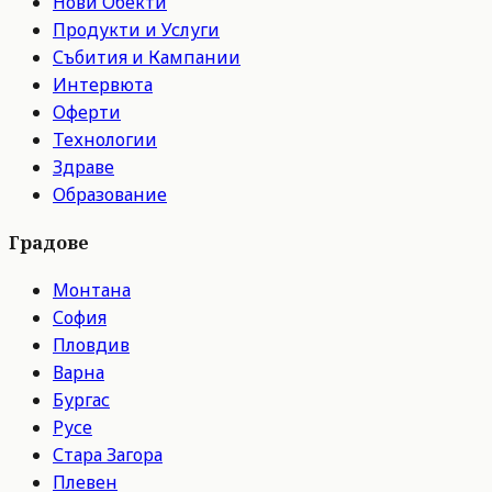
Нови Обекти
Продукти и Услуги
Събития и Кампании
Интервюта
Оферти
Технологии
Здраве
Образование
Градове
Монтана
София
Пловдив
Варна
Бургас
Русе
Стара Загора
Плевен