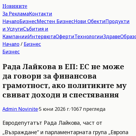
Новините
За Реклама
Контакти
Начало
Бизнес
Местен Бизнес
Нови Обекти
Продукти
и Услуги
Събития и
Кампании
Интервюта
Оферти
Технологии
Здраве
Образ
Начало
/
Бизнес
Бизнес
Рада Лайкова в ЕП: ЕС не може
да говори за финансова
грамотност, ако политиките му
свиват доходи и спестявания
Admin
Novinite
·
5 юни 2026 г.
·
1067
прегледа
Евродепутатът Рада Лайкова, част от
„Възраждане“ и парламентарната група „Европа