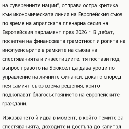
на суверенните нации“, отправи остра критика
към икономическата линия на Европейския съюз
по време на априлската пленарна сесия на
Европейския парламент през 2026 г. В дебат,
посветен на финансовата грамотност и ролята на
инфлуенсърите в рамките на съюза на
спестяванията и инвестициите, тя постави под
въпрос правото на Брюксел да дава уроци по
управление на личните финанси, докато според
нея самият съюз взема решения, които
подкопават благосъстоянието на европейските
граждани.
Изказването ѝ идва в момент, в който темите за
спестяванията, доходите и достъпа до капитал