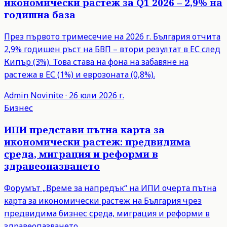
икономически растеж за Q1 2026 – 2,9% на
годишна база
През първото тримесечие на 2026 г. България отчита
2,9% годишен ръст на БВП – втори резултат в ЕС след
Кипър (3%). Това става на фона на забавяне на
растежа в ЕС (1%) и еврозоната (0,8%).
Admin
Novinite
·
26 юли 2026 г.
Бизнес
ИПИ представи пътна карта за
икономически растеж: предвидима
среда, миграция и реформи в
здравеопазването
Форумът „Време за напредък“ на ИПИ очерта пътна
карта за икономически растеж на България чрез
предвидима бизнес среда, миграция и реформи в
здравеопазването.