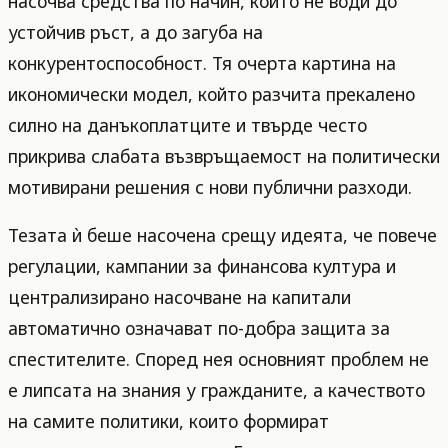
насочва средства по начин, който не води до
устойчив ръст, а до загуба на
конкурентоспособност. Тя очерта картина на
икономически модел, който разчита прекалено
силно на данъкоплатците и твърде често
прикрива слабата възвръщаемост на политически
мотивирани решения с нови публични разходи.
Тезата ѝ беше насочена срещу идеята, че повече
регулации, кампании за финансова култура и
централизирано насочване на капитали
автоматично означават по-добра защита за
спестителите. Според нея основният проблем не
е липсата на знания у гражданите, а качеството
на самите политики, които формират