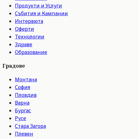
Продукти и Услуги
Събития и Кампании
Интервюта
Оферти
Технологии
Здраве
Образование
Градове
Монтана
София
Пловдив
Варна
Бургас
Русе
Стара Загора
Плевен