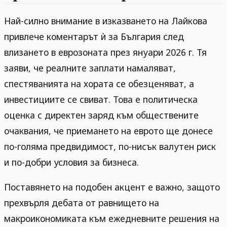
Най-силно внимание в изказването на Лайкова
привлече коментарът ѝ за България след
влизането в еврозоната през януари 2026 г. Тя
заяви, че реалните заплати намаляват,
спестяванията на хората се обезценяват, а
инвестициите се свиват. Това е политическа
оценка с директен заряд към обществените
очаквания, че приемането на еврото ще донесе
по-голяма предвидимост, по-нисък валутен риск
и по-добри условия за бизнеса.
Поставянето на подобен акцент е важно, защото
прехвърля дебата от равнището на
макроикономиката към ежедневните решения на