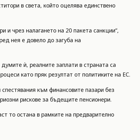
титори в света, който оцелява единствено
и и чрез налагането на 20 пакета санкции“,
ред нея е довело до загуба на
 думите ѝ, реалните заплати в страната са
роцеси като пряк резултат от политиките на ЕС.
и спестявания към финансовите пазари без
ериозни рискове за бъдещите пенсионери.
аст то остана в рамките на предварително