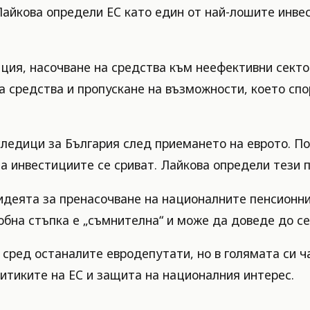
айкова определи ЕС като един от най-лошите инвес
ия, насочване на средства към неефективни сектор
а средства и пропускане на възможности, което спо
ледици за България след приемането на еврото. По
а инвестициите се сриват. Лайкова определи тези п
и идеята за пренасочване на националните пенсионн
обна стъпка е „съмнителна“ и може да доведе до с
сред останалите евродепутати, но в голямата си ч
литиките на ЕС и защита на националния интерес.