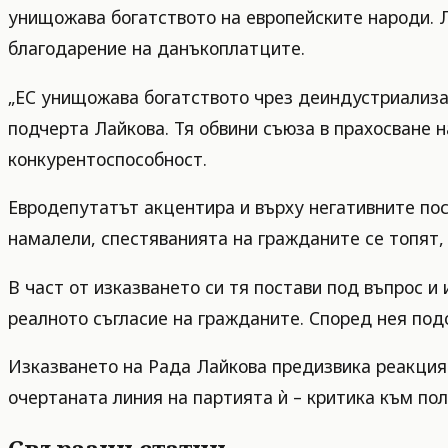
унищожава богатството на европейските народи. Л
благодарение на данъкоплатците.
„ЕС унищожава богатството чрез деиндустриализац
подчерта Лайкова. Тя обвини съюза в прахосване н
конкурентоспособност.
Евродепутатът акцентира и върху негативните пос
намалели, спестяванията на гражданите се топят, 
В част от изказването си тя постави под въпрос 
реалното съгласие на гражданите. Според нея под
Изказването на Рада Лайкова предизвика реакция 
очертаната линия на партията ѝ – критика към по