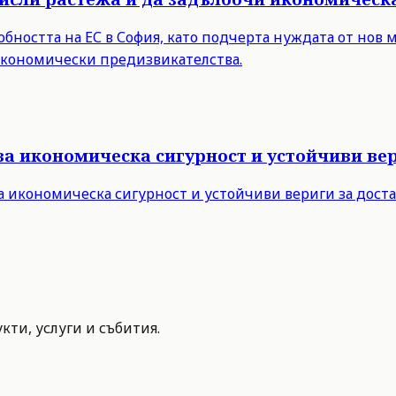
бността на ЕС в София, като подчерта нуждата от нов 
 икономически предизвикателства.
за икономическа сигурност и устойчиви вер
а икономическа сигурност и устойчиви вериги за дост
ти, услуги и събития.