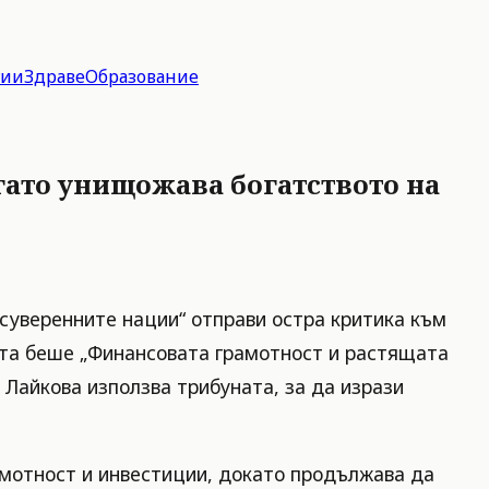
гии
Здраве
Образование
огато унищожава богатството на
суверенните нации“ отправи остра критика към
ията беше „Финансовата грамотност и растящата
 Лайкова използва трибуната, за да изрази
рамотност и инвестиции, докато продължава да