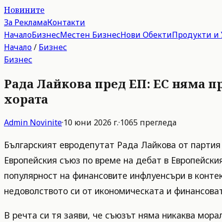
Новините
За Реклама
Контакти
Начало
Бизнес
Местен Бизнес
Нови Обекти
Продукти и 
Начало
/
Бизнес
Бизнес
Рада Лайкова пред ЕП: ЕС няма п
хората
Admin
Novinite
·
10 юни 2026 г.
·
1065
прегледа
Българският евродепутат Рада Лайкова от партия 
Европейския съюз по време на дебат в Европейски
популярност на финансовите инфлуенсъри в контек
недоволството си от икономическата и финансоват
В речта си тя заяви, че съюзът няма никаква мор