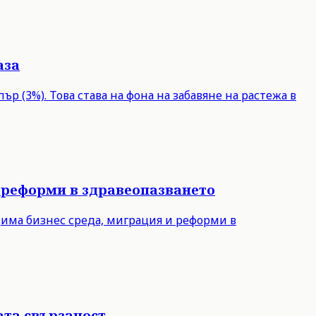
аза
р (3%). Това става на фона на забавяне на растежа в
 реформи в здравеопазването
дима бизнес среда, миграция и реформи в
ата свързаност