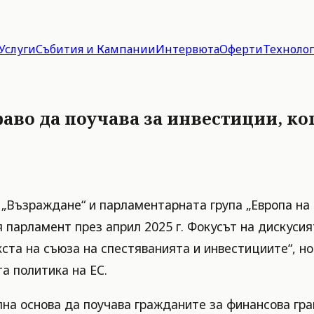
Услуги
Събития и Кампании
Интервюта
Оферти
Техноло
раво да поучава за инвестиции, к
„Възраждане“ и парламентарната група „Европа на 
я парламент през април 2025 г. Фокусът на дискус
ста на съюза на спестяванията и инвестициите“, но
а политика на ЕС.
ална основа да поучава гражданите за финансова г