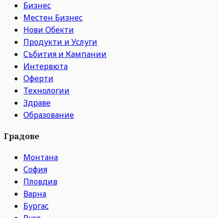
Бизнес
Местен Бизнес
Нови Обекти
Продукти и Услуги
Събития и Кампании
Интервюта
Оферти
Технологии
Здраве
Образование
Градове
Монтана
София
Пловдив
Варна
Бургас