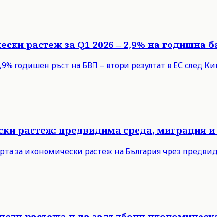
ески растеж за Q1 2026 – 2,9% на годишна б
9% годишен ръст на БВП – втори резултат в ЕС след Кипъ
ски растеж: предвидима среда, миграция и
рта за икономически растеж на България чрез предви
мисли растежа и да задълбочи икономическ