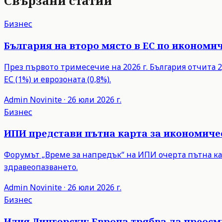
Свързани статии
Бизнес
България на второ място в ЕС по икономич
През първото тримесечие на 2026 г. България отчита 2,
ЕС (1%) и еврозоната (0,8%).
Admin
Novinite
·
26 юли 2026 г.
Бизнес
ИПИ представи пътна карта за икономиче
Форумът „Време за напредък“ на ИПИ очерта пътна ка
здравеопазването.
Admin
Novinite
·
26 юли 2026 г.
Бизнес
Илия Лингорски: Европа трябва да преос