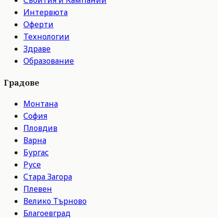
Събития и Кампании
Интервюта
Оферти
Технологии
Здраве
Образование
Градове
Монтана
София
Пловдив
Варна
Бургас
Русе
Стара Загора
Плевен
Велико Търново
Благоевград