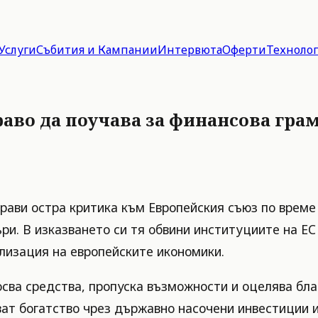
Услуги
Събития и Кампании
Интервюта
Оферти
Техноло
раво да поучава за финансова гра
ави остра критика към Европейския съюз по време 
и. В изказването си тя обвини институциите на ЕС 
лизация на европейските икономики.
хосва средства, пропуска възможности и оцелява бл
ват богатство чрез държавно насочени инвестиции 