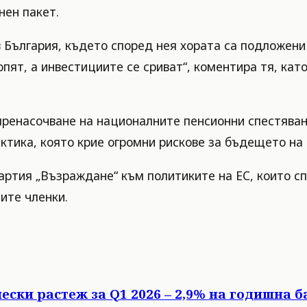
нен пакет.
 България, където според нея хората са подложени
пят, а инвестициите се сриват“, коментира тя, кат
пренасочване на националните пенсионни спестяван
ктика, която крие огромни рискове за бъдещето на 
партия „Възраждане“ към политиките на ЕС, които с
ите членки.
ески растеж за Q1 2026 – 2,9% на годишна б