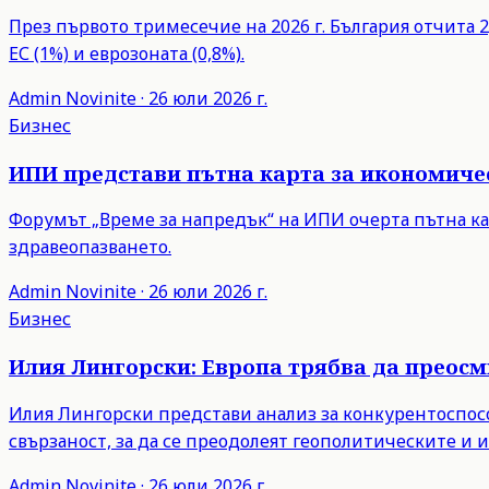
През първото тримесечие на 2026 г. България отчита 2,
ЕС (1%) и еврозоната (0,8%).
Admin
Novinite
·
26 юли 2026 г.
Бизнес
ИПИ представи пътна карта за икономиче
Форумът „Време за напредък“ на ИПИ очерта пътна ка
здравеопазването.
Admin
Novinite
·
26 юли 2026 г.
Бизнес
Илия Лингорски: Европа трябва да преос
Илия Лингорски представи анализ за конкурентоспосо
свързаност, за да се преодолеят геополитическите и
Admin
Novinite
·
26 юли 2026 г.