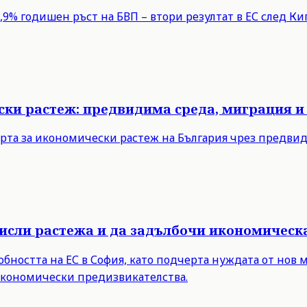
9% годишен ръст на БВП – втори резултат в ЕС след Кипъ
ски растеж: предвидима среда, миграция и
рта за икономически растеж на България чрез предви
мисли растежа и да задълбочи икономическ
бността на ЕС в София, като подчерта нуждата от нов 
 икономически предизвикателства.