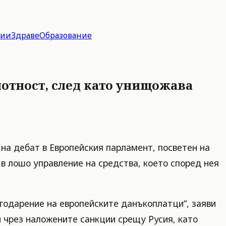
гии
Здраве
Образование
мотност, след като унищожава
на дебат в Европейския парламент, посветен на
в лошо управление на средства, което според нея
агодарение на европейските данъкоплатци“, заяви
и чрез наложените санкции срещу Русия, като