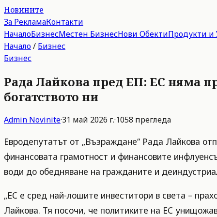
Новините
За Реклама
Контакти
Начало
Бизнес
Местен Бизнес
Нови Обекти
Продукти и 
Начало
/
Бизнес
Бизнес
Рада Лайкова пред ЕП: ЕС няма п
богатството ни
Admin
Novinite
·
31 май 2026 г.
·
1058
прегледа
Евродепутатът от „Възраждане“ Рада Лайкова отпр
финансовата грамотност и финансовите инфлуенсър
води до обедняване на гражданите и деиндустриа
„ЕС е сред най-лошите инвеститори в света – пра
Лайкова. Тя посочи, че политиките на ЕС унищожа