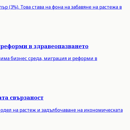
р (3%). Това става на фона на забавяне на растежа в
 реформи в здравеопазването
дима бизнес среда, миграция и реформи в
ата свързаност
модел на растеж и задълбочаване на икономическата