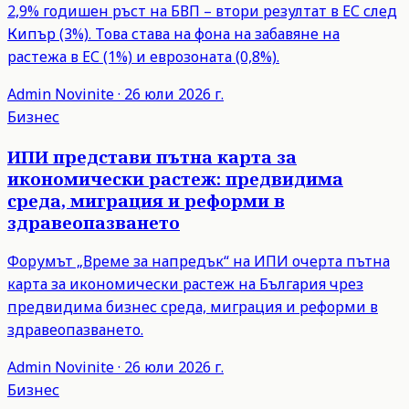
2,9% годишен ръст на БВП – втори резултат в ЕС след
Кипър (3%). Това става на фона на забавяне на
растежа в ЕС (1%) и еврозоната (0,8%).
Admin
Novinite
·
26 юли 2026 г.
Бизнес
ИПИ представи пътна карта за
икономически растеж: предвидима
среда, миграция и реформи в
здравеопазването
Форумът „Време за напредък“ на ИПИ очерта пътна
карта за икономически растеж на България чрез
предвидима бизнес среда, миграция и реформи в
здравеопазването.
Admin
Novinite
·
26 юли 2026 г.
Бизнес