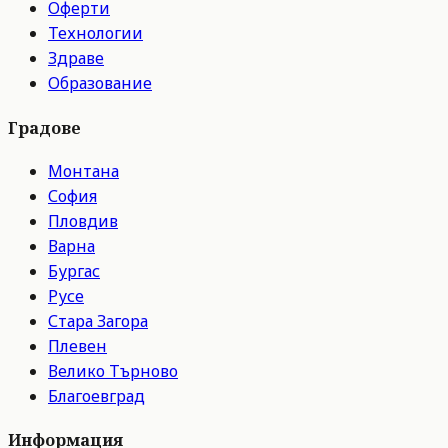
Оферти
Технологии
Здраве
Образование
Градове
Монтана
София
Пловдив
Варна
Бургас
Русе
Стара Загора
Плевен
Велико Търново
Благоевград
Информация