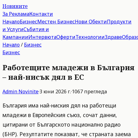
Новините
За Реклама
Контакти
Начало
Бизнес
Местен Бизнес
Нови Обекти
Продукти
и Услуги
Събития и
Кампании
Интервюта
Оферти
Технологии
Здраве
Образ
Начало
/
Бизнес
Бизнес
Работещите младежи в България
– най-нисък дял в ЕС
Admin
Novinite
·
3 юни 2026 г.
·
1067
прегледа
България има най-ниския дял на работещи
младежи в Европейския съюз, сочат данни,
цитирани от Българското национално радио
(БНР). Резултатите показват, че страната заема