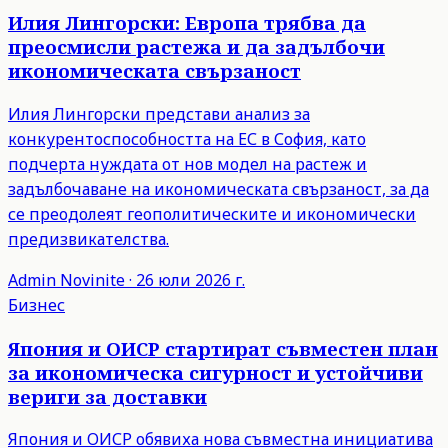
Илия Лингорски: Европа трябва да
преосмисли растежа и да задълбочи
икономическата свързаност
Илия Лингорски представи анализ за
конкурентоспособността на ЕС в София, като
подчерта нуждата от нов модел на растеж и
задълбочаване на икономическата свързаност, за да
се преодолеят геополитическите и икономически
предизвикателства.
Admin
Novinite
·
26 юли 2026 г.
Бизнес
Япония и ОИСР стартират съвместен план
за икономическа сигурност и устойчиви
вериги за доставки
Япония и ОИСР обявиха нова съвместна инициатива