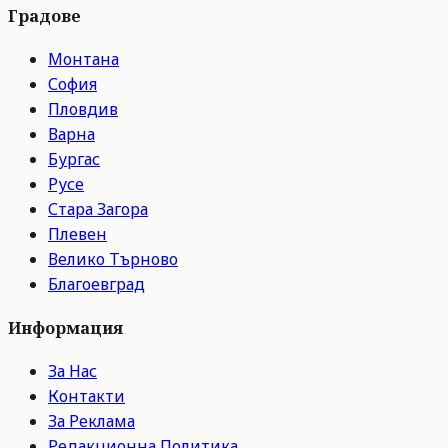
Градове
Монтана
София
Пловдив
Варна
Бургас
Русе
Стара Загора
Плевен
Велико Търново
Благоевград
Информация
За Нас
Контакти
За Реклама
Редакционна Политика