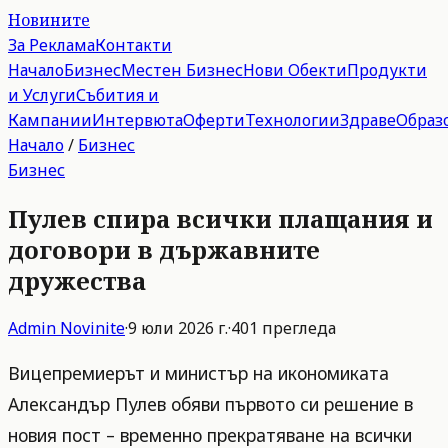
Новините
За Реклама
Контакти
Начало
Бизнес
Местен Бизнес
Нови Обекти
Продукти
и Услуги
Събития и
Кампании
Интервюта
Оферти
Технологии
Здраве
Образ
Начало
/
Бизнес
Бизнес
Пулев спира всички плащания и
договори в държавните
дружества
Admin
Novinite
·
9 юли 2026 г.
·
401
прегледа
Вицепремиерът и министър на икономиката
Александър Пулев обяви първото си решение в
новия пост – временно прекратяване на всички