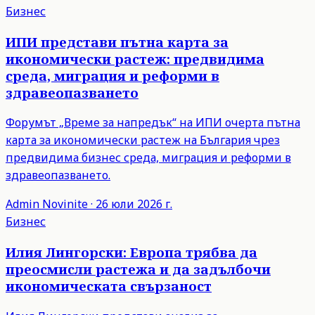
Бизнес
ИПИ представи пътна карта за
икономически растеж: предвидима
среда, миграция и реформи в
здравеопазването
Форумът „Време за напредък“ на ИПИ очерта пътна
карта за икономически растеж на България чрез
предвидима бизнес среда, миграция и реформи в
здравеопазването.
Admin
Novinite
·
26 юли 2026 г.
Бизнес
Илия Лингорски: Европа трябва да
преосмисли растежа и да задълбочи
икономическата свързаност