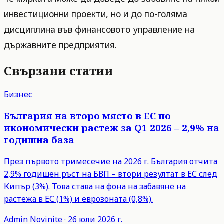
инвестиционни проекти, но и до по-голяма
дисциплина във финансовото управление на
държавните предприятия.
Свързани статии
Бизнес
България на второ място в ЕС по
икономически растеж за Q1 2026 – 2,9% на
годишна база
През първото тримесечие на 2026 г. България отчита
2,9% годишен ръст на БВП – втори резултат в ЕС след
Кипър (3%). Това става на фона на забавяне на
растежа в ЕС (1%) и еврозоната (0,8%).
Admin
Novinite
·
26 юли 2026 г.