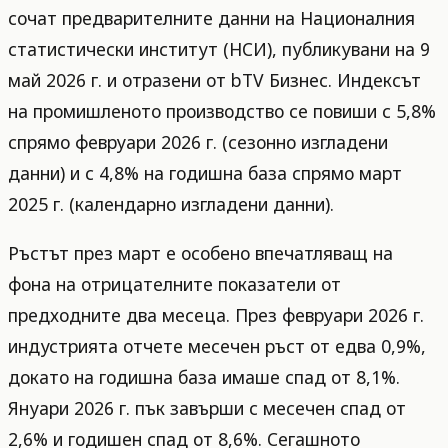
сочат предварителните данни на Националния
статистически институт (НСИ), публикувани на 9
май 2026 г. и отразени от bTV Бизнес. Индексът
на промишленото производство се повиши с 5,8%
спрямо февруари 2026 г. (сезонно изгладени
данни) и с 4,8% на годишна база спрямо март
2025 г. (календарно изгладени данни).
Ръстът през март е особено впечатляващ на
фона на отрицателните показатели от
предходните два месеца. През февруари 2026 г.
индустрията отчете месечен ръст от едва 0,9%,
докато на годишна база имаше спад от 8,1%.
Януари 2026 г. пък завърши с месечен спад от
2,6% и годишен спад от 8,6%. Сегашното