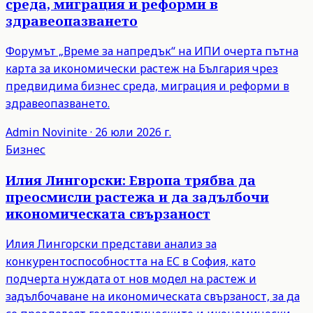
среда, миграция и реформи в
здравеопазването
Форумът „Време за напредък“ на ИПИ очерта пътна
карта за икономически растеж на България чрез
предвидима бизнес среда, миграция и реформи в
здравеопазването.
Admin
Novinite
·
26 юли 2026 г.
Бизнес
Илия Лингорски: Европа трябва да
преосмисли растежа и да задълбочи
икономическата свързаност
Илия Лингорски представи анализ за
конкурентоспособността на ЕС в София, като
подчерта нуждата от нов модел на растеж и
задълбочаване на икономическата свързаност, за да