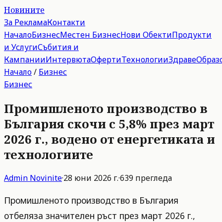
Новините
За Реклама
Контакти
Начало
Бизнес
Местен Бизнес
Нови Обекти
Продукти
и Услуги
Събития и
Кампании
Интервюта
Оферти
Технологии
Здраве
Образ
Начало
/
Бизнес
Бизнес
Промишленото производство в
България скочи с 5,8% през март
2026 г., водено от енергетиката и
технологиите
Admin
Novinite
·
28 юни 2026 г.
·
639
прегледа
Промишленото производство в България
отбеляза значителен ръст през март 2026 г.,