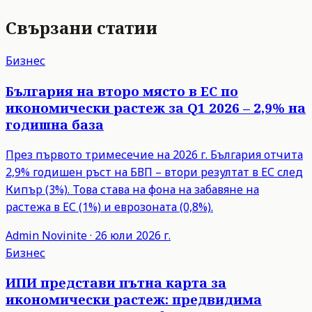
Свързани статии
Бизнес
България на второ място в ЕС по
икономически растеж за Q1 2026 – 2,9% на
годишна база
През първото тримесечие на 2026 г. България отчита
2,9% годишен ръст на БВП – втори резултат в ЕС след
Кипър (3%). Това става на фона на забавяне на
растежа в ЕС (1%) и еврозоната (0,8%).
Admin
Novinite
·
26 юли 2026 г.
Бизнес
ИПИ представи пътна карта за
икономически растеж: предвидима