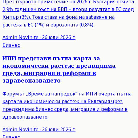
През първото тримесечие на 2026 г. България отчита
2,9% годишен ръст на БВП – втори резултат в ЕС след
Кипър (3%). Това става на фона на забавяне на
растежа в ЕС (1%) и еврозоната (0,8%).
Admin
Novinite
·
26 юли 2026 г.
Бизнес
ИПИ представи пътна карта за
икономически растеж: предвидима
среда, миграция и реформи в
здравеопазването
Форумът „Време за напредък“ на ИПИ очерта пътна
карта за икономически растеж на България чрез
предвидима бизнес среда, миграция и реформи в
здравеопазването.
Admin
Novinite
·
26 юли 2026 г.
Бизнес