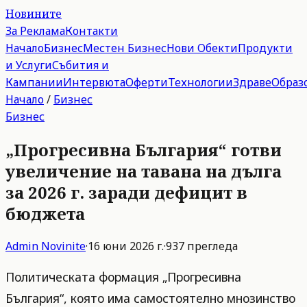
Новините
За Реклама
Контакти
Начало
Бизнес
Местен Бизнес
Нови Обекти
Продукти
и Услуги
Събития и
Кампании
Интервюта
Оферти
Технологии
Здраве
Образ
Начало
/
Бизнес
Бизнес
„Прогресивна България“ готви
увеличение на тавана на дълга
за 2026 г. заради дефицит в
бюджета
Admin
Novinite
·
16 юни 2026 г.
·
937
прегледа
Политическата формация „Прогресивна
България“, която има самостоятелно мнозинство