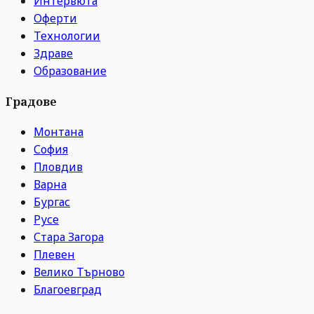
Интервюта
Оферти
Технологии
Здраве
Образование
Градове
Монтана
София
Пловдив
Варна
Бургас
Русе
Стара Загора
Плевен
Велико Търново
Благоевград