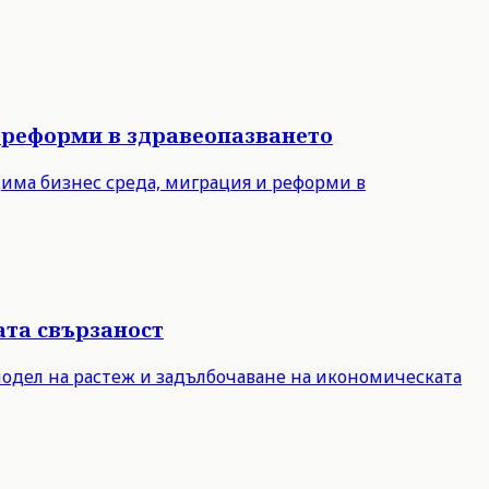
 реформи в здравеопазването
дима бизнес среда, миграция и реформи в
ата свързаност
модел на растеж и задълбочаване на икономическата