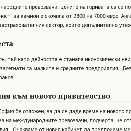
ародните превозвачи, цените на горивата са се по
ост“ за камион е скочила от 2800 на 7000 евро. Ан
 застрахователния сектор, които допълнително уте
еста
рян, тъй като дейността е станала икономически не
 засегнати са малките и средните предприятия. „Б
раков.
ния към новото правителство
офия бе отложен, за да се даде време на новото пр
а на международните превозвачи, подчерта, че отл
твия. „Очакваме от новия кабинет да предприеме ме