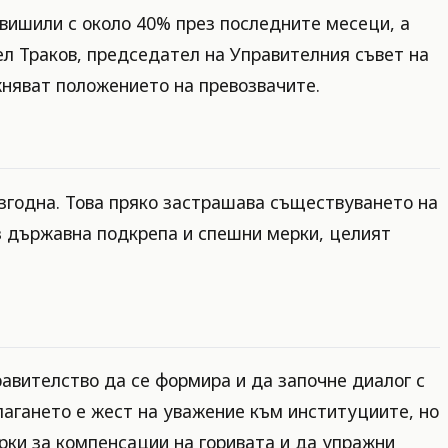
вишили с около 40% през последните месеци, а
гел Траков, председател на Управителния съвет на
жняват положението на превозвачите.
изгодна. Това пряко застрашава съществуването на
ез държавна подкрепа и спешни мерки, целият
авителство да се формира и да започне диалог с
агането е жест на уважение към институциите, но
рки за компенсации на горивата и да упражни