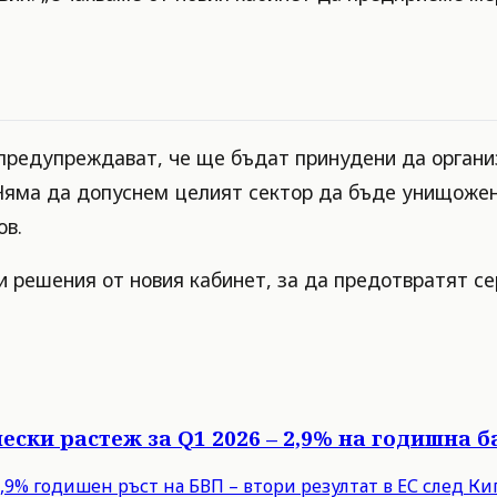
.
 предупреждават, че ще бъдат принудени да органи
„Няма да допуснем целият сектор да бъде унищожен
ов.
и решения от новия кабинет, за да предотвратят се
ески растеж за Q1 2026 – 2,9% на годишна б
9% годишен ръст на БВП – втори резултат в ЕС след Кипъ