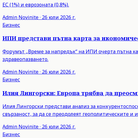
ЕС (1%) и еврозоната (0,8%).
Admin
Novinite
·
26 юли 2026 г.
Бизнес
ИПИ представи пътна карта за икономиче
Форумът „Време за напредък“ на ИПИ очерта пътна ка
здравеопазването.
Admin
Novinite
·
26 юли 2026 г.
Бизнес
Илия Лингорски: Европа трябва да преос
Илия Лингорски представи анализ за конкурентоспосо
свързаност, за да се преодолеят геополитическите и
Admin
Novinite
·
26 юли 2026 г.
Бизнес