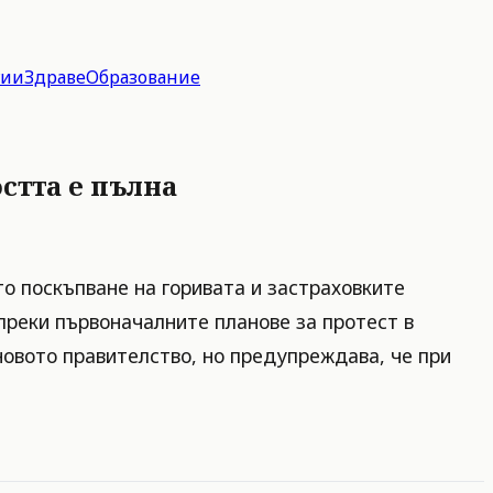
гии
Здраве
Образование
стта е пълна
о поскъпване на горивата и застраховките
преки първоначалните планове за протест в
новото правителство, но предупреждава, че при