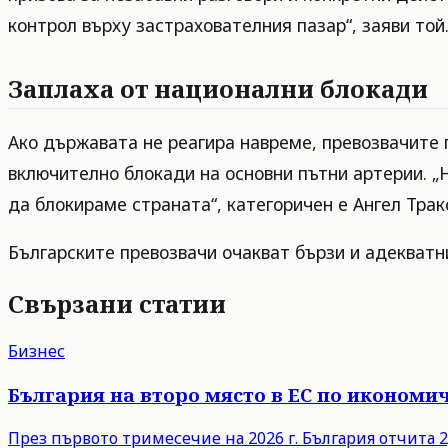
контрол върху застрахователния пазар“, заяви той
Заплаха от национални блокади
Ако държавата не реагира навреме, превозвачите
включително блокади на основни пътни артерии. 
да блокираме страната“, категоричен е Ангел Трак
Българските превозвачи очакват бързи и адекватн
Свързани статии
Бизнес
България на второ място в ЕС по икономич
През първото тримесечие на 2026 г. България отчита 2,