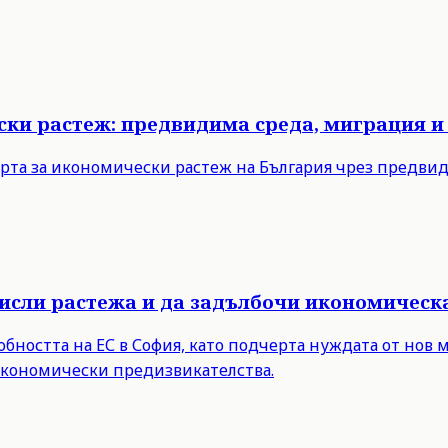
ски растеж: предвидима среда, миграция и
рта за икономически растеж на България чрез предви
мисли растежа и да задълбочи икономическ
бността на ЕС в София, като подчерта нуждата от нов 
 икономически предизвикателства.