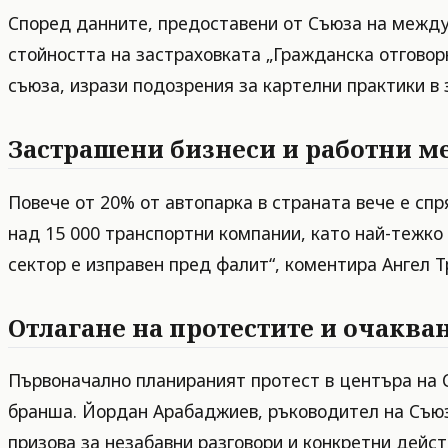
Според данните, предоставени от Съюза на междун
стойността на застраховката „Гражданска отговорн
съюза, изрази подозрения за картелни практики в
Застрашени бизнеси и работни м
Повече от 20% от автопарка в страната вече е сп
над 15 000 транспортни компании, като най-тежко
сектор е изправен пред фалит“, коментира Ангел Т
Отлагане на протестите и очаква
Първоначално планираният протест в центъра на С
бранша. Йордан Арабаджиев, ръководител на Съюз
призова за незабавни разговори и конкретни дейс