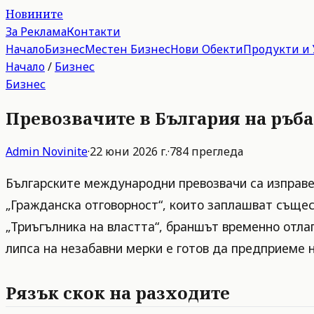
Новините
За Реклама
Контакти
Начало
Бизнес
Местен Бизнес
Нови Обекти
Продукти и 
Начало
/
Бизнес
Бизнес
Превозвачите в България на ръба:
Admin
Novinite
·
22 юни 2026 г.
·
784
прегледа
Българските международни превозвачи са изправе
„Гражданска отговорност“, които заплашват същес
„Триъгълника на властта“, браншът временно отла
липса на незабавни мерки е готов да предприеме 
Рязък скок на разходите