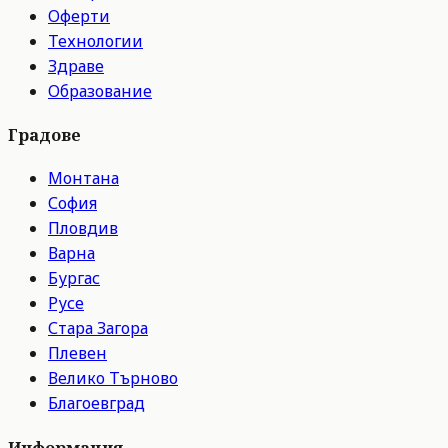
Оферти
Технологии
Здраве
Образование
Градове
Монтана
София
Пловдив
Варна
Бургас
Русе
Стара Загора
Плевен
Велико Търново
Благоевград
Информация