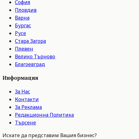
София
Пловдив
Варна
Бургас
Русе
Стара Загора
Плевен
Велико Търново
Благоевград
Информация
За Нас
Контакти
За Реклама
Редакционна Политика
Търсене
Искате да представим Вашия бизнес?