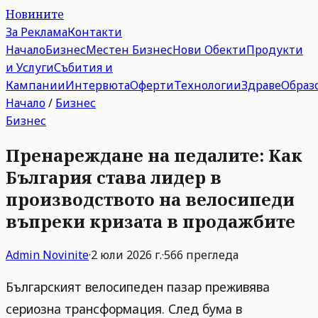
Новините
За Реклама
Контакти
Начало
Бизнес
Местен Бизнес
Нови Обекти
Продукти
и Услуги
Събития и
Кампании
Интервюта
Оферти
Технологии
Здраве
Образ
Начало
/
Бизнес
Бизнес
Пренареждане на педалите: Как
България става лидер в
производството на велосипеди
въпреки кризата в продажбите
Admin
Novinite
·
2 юли 2026 г.
·
566
прегледа
Българският велосипеден пазар преживява
сериозна трансформация. След бумa в