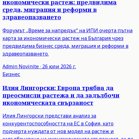
икономически растеж: предвидима
среда, миграция и реформи в
здравеопазването
Форумът „Време за напредък“ на ИПИ очерта пътна
карта за икономически растеж на България чрез
предвидима бизнес среда, миграция и реформи в
здравеопазването.
Admin
Novinite
·
26 юли 2026 г.
Бизнес
Илия Лингорски: Европа трябва да
преосмисли растежа и да задълбочи
икономическата свързаност
Илия Лингорски представи анализ за
конкурентоспособността на ЕС в София, като
подчерта нуждата от нов модел на растеж и