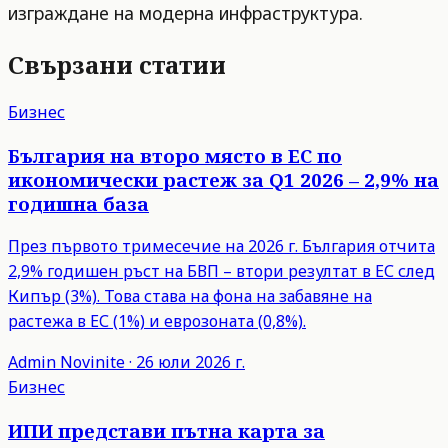
изграждане на модерна инфраструктура.
Свързани статии
Бизнес
България на второ място в ЕС по
икономически растеж за Q1 2026 – 2,9% на
годишна база
През първото тримесечие на 2026 г. България отчита
2,9% годишен ръст на БВП – втори резултат в ЕС след
Кипър (3%). Това става на фона на забавяне на
растежа в ЕС (1%) и еврозоната (0,8%).
Admin
Novinite
·
26 юли 2026 г.
Бизнес
ИПИ представи пътна карта за