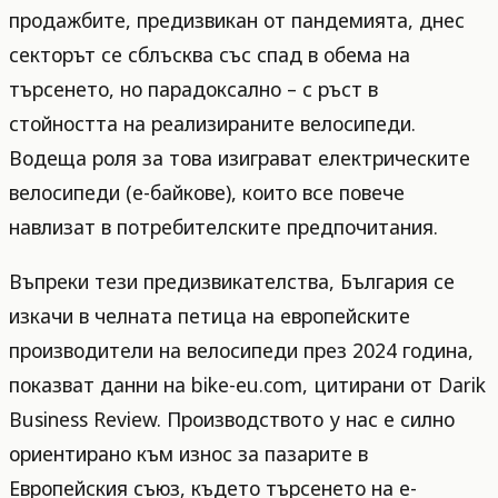
продажбите, предизвикан от пандемията, днес
секторът се сблъсква със спад в обема на
търсенето, но парадоксално – с ръст в
стойността на реализираните велосипеди.
Водеща роля за това изиграват електрическите
велосипеди (е-байкове), които все повече
навлизат в потребителските предпочитания.
Въпреки тези предизвикателства, България се
изкачи в челната петица на европейските
производители на велосипеди през 2024 година,
показват данни на bike-eu.com, цитирани от Darik
Business Review. Производството у нас е силно
ориентирано към износ за пазарите в
Европейския съюз, където търсенето на е-