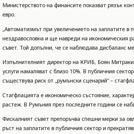
Министерството на финансите показват рязък конт
евро.
„Автоматизмът при увеличението на заплатите в п
нездравословна и ще навреди на икономическия р
съвет. Той допълни, че се наблюдава дисбаланс м
Изпълнителният директор на КРИБ, Боян Митракиев
услуги намаляват с близо 10%. В публичния секто
съществува риск от „румънски сценарий“ – стагфл
Стагфлацията е икономическо състояние, характе
растеж. В Румъния през последните години се наб
Фискалният съвет препоръчва спешни мерки за ов
ръст на заплатите в публичния сектор и прекратя