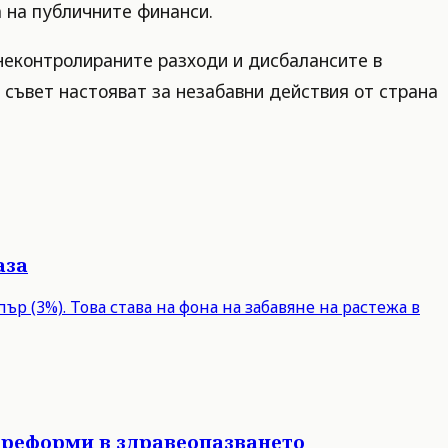
а на публичните финанси.
, неконтролираните разходи и дисбалансите в
съвет настояват за незабавни действия от страна
аза
р (3%). Това става на фона на забавяне на растежа в
 реформи в здравеопазването