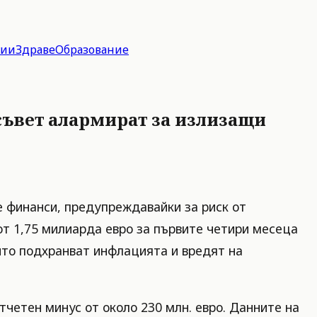
гии
Здраве
Образование
съвет алармират за излизащи
е финанси, предупреждавайки за риск от
от 1,75 милиарда евро за първите четири месеца
оито подхранват инфлацията и вредят на
тчетен минус от около 230 млн. евро. Данните на