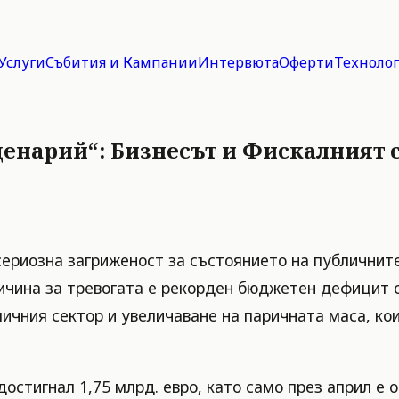
Услуги
Събития и Кампании
Интервюта
Оферти
Техноло
енарий“: Бизнесът и Фискалният 
сериозна загриженост за състоянието на публичнит
ичина за тревогата е рекорден бюджетен дефицит 
бличния сектор и увеличаване на паричната маса, к
остигнал 1,75 млрд. евро, като само през април е о