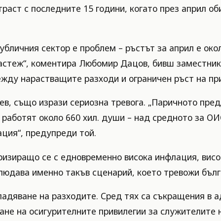
раст с последните 15 години, когато през април об
убличния сектор е проблем – ръстът за април е око
астеж“, коментира Любомир Дацов, бивш заместник
ежду нарастващите разходи и ограничен ръст на пр
, също изрази сериозна тревога. „Паричното пред
р работят около 660 хил. души – над средното за 
ация“, предупреди той.
ризиращо се с едновременно висока инфлация, висо
людава именно такъв сценарий, което тревожи бълг
ладяване на разходите. Сред тях са съкращения в 
ване на осигурителните привилегии за служителите 