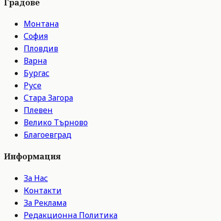
Градове
Монтана
София
Пловдив
Варна
Бургас
Русе
Стара Загора
Плевен
Велико Търново
Благоевград
Информация
За Нас
Контакти
За Реклама
Редакционна Политика