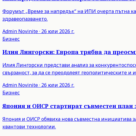
Форумът „Време за напредък“ на ИПИ очерта пътна ка
здравеопазването.
Admin
Novinite
·
26 юли 2026 г.
Бизнес
Илия Лингорски: Европа трябва да преос
Илия Лингорски представи анализ за конкурентоспосо
свързаност, за да се преодолеят геополитическите и
Admin
Novinite
·
26 юли 2026 г.
Бизнес
Япония и ОИСР стартират съвместен план 
Япония и ОИСР обявиха нова съвместна инициатива з
квантови технологии.