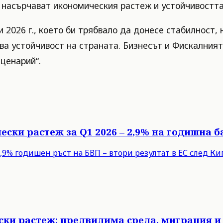
а насърчават икономическия растеж и устойчивостт
и 2026 г., което би трябвало да донесе стабилност
 устойчивост на страната. Бизнесът и Фискалният 
сценарий“.
ески растеж за Q1 2026 – 2,9% на годишна б
9% годишен ръст на БВП – втори резултат в ЕС след Кипъ
ски растеж: предвидима среда, миграция и