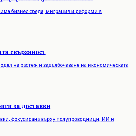
дима бизнес среда, миграция и реформи в
ата свързаност
модел на растеж и задълбочаване на икономическата
иги за доставки
авки, фокусирана върху полупроводници, ИИ и