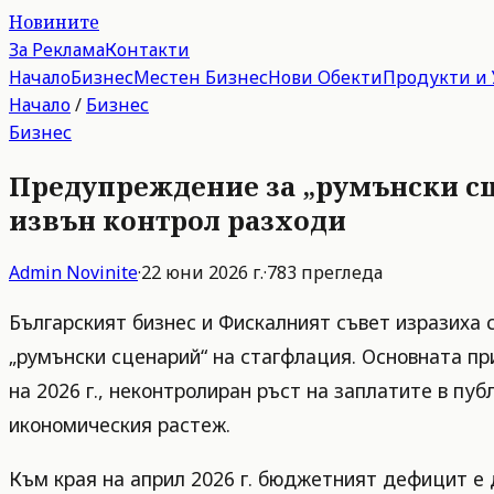
Новините
За Реклама
Контакти
Начало
Бизнес
Местен Бизнес
Нови Обекти
Продукти и 
Начало
/
Бизнес
Бизнес
Предупреждение за „румънски сц
извън контрол разходи
Admin
Novinite
·
22 юни 2026 г.
·
783
прегледа
Българският бизнес и Фискалният съвет изразиха 
„румънски сценарий“ на стагфлация. Основната пр
на 2026 г., неконтролиран ръст на заплатите в пу
икономическия растеж.
Към края на април 2026 г. бюджетният дефицит е д