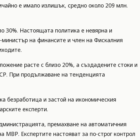
ичайно е имало излишък, средно около 209 млн.
ло 30%. Настоящата политика е невярна и
-министър на финансите и член на Фискалния
иходите.
ложение расте с близо 20%, а създадените стоки и
ОИСР. При продължаване на тенденцията
ка безработица и застой на икономическия
арските експерти.
администрацията, премахване на автоматичния
на МВР. Експертите настояват за по-строг контрол