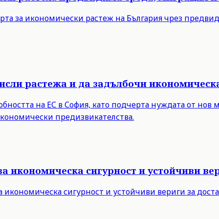
рта за икономически растеж на България чрез предви
мисли растежа и да задълбочи икономическ
бността на ЕС в София, като подчерта нуждата от нов 
 икономически предизвикателства.
за икономическа сигурност и устойчиви вер
а икономическа сигурност и устойчиви вериги за дост