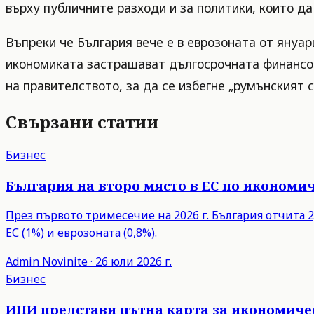
върху публичните разходи и за политики, които д
Въпреки че България вече е в еврозоната от януар
икономиката застрашават дългосрочната финансова
на правителството, за да се избегне „румънският 
Свързани статии
Бизнес
България на второ място в ЕС по икономич
През първото тримесечие на 2026 г. България отчита 2,
ЕС (1%) и еврозоната (0,8%).
Admin
Novinite
·
26 юли 2026 г.
Бизнес
ИПИ представи пътна карта за икономиче