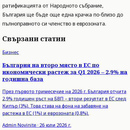
ратификацията от Народното събрание,
България ще бъде още една крачка по-близо до
пълноправното си членство в еврозоната.
Свързани статии
Бизнес
България на второ място в ЕС по
икономически растеж за Q1 2026 – 2,9% на
годишна база
През първото тримесечие на 2026 г. България отчита
2,9% годишен ръст на БВП – втори резултат в ЕС след
Кипър (3%). Това става на фона на забавяне на
растежа в ЕС (1%) и еврозоната (0,8%).
Admin
Novinite
·
26 юли 2026 г.