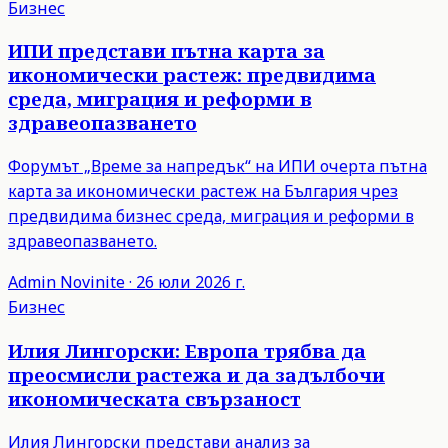
Бизнес
ИПИ представи пътна карта за
икономически растеж: предвидима
среда, миграция и реформи в
здравеопазването
Форумът „Време за напредък“ на ИПИ очерта пътна
карта за икономически растеж на България чрез
предвидима бизнес среда, миграция и реформи в
здравеопазването.
Admin
Novinite
·
26 юли 2026 г.
Бизнес
Илия Лингорски: Европа трябва да
преосмисли растежа и да задълбочи
икономическата свързаност
Илия Лингорски представи анализ за