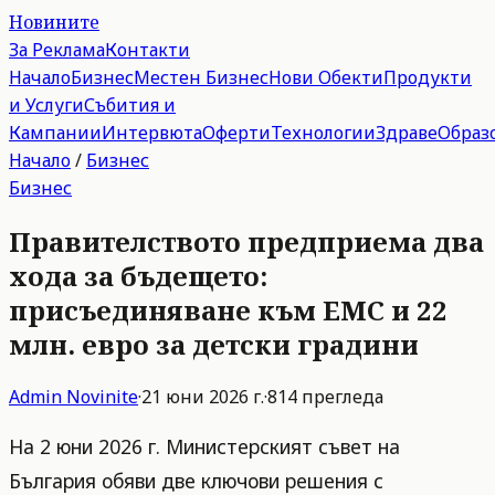
Новините
За Реклама
Контакти
Начало
Бизнес
Местен Бизнес
Нови Обекти
Продукти
и Услуги
Събития и
Кампании
Интервюта
Оферти
Технологии
Здраве
Образ
Начало
/
Бизнес
Бизнес
Правителството предприема два
хода за бъдещето:
присъединяване към ЕМС и 22
млн. евро за детски градини
Admin
Novinite
·
21 юни 2026 г.
·
814
прегледа
На 2 юни 2026 г. Министерският съвет на
България обяви две ключови решения с