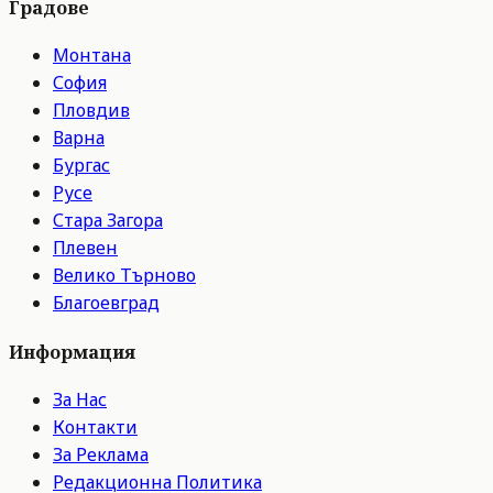
Градове
Монтана
София
Пловдив
Варна
Бургас
Русе
Стара Загора
Плевен
Велико Търново
Благоевград
Информация
За Нас
Контакти
За Реклама
Редакционна Политика