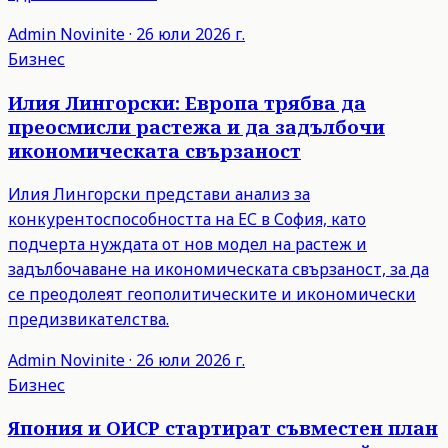
Admin
Novinite
·
26 юли 2026 г.
Бизнес
Илия Лингорски: Европа трябва да
преосмисли растежа и да задълбочи
икономическата свързаност
Илия Лингорски представи анализ за
конкурентоспособността на ЕС в София, като
подчерта нуждата от нов модел на растеж и
задълбочаване на икономическата свързаност, за да
се преодолеят геополитическите и икономически
предизвикателства.
Admin
Novinite
·
26 юли 2026 г.
Бизнес
Япония и ОИСР стартират съвместен план