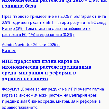
годишна база
През първото тримесечие на 2026 г. България отчита
2,9% годишен ръст на БВП – втори резултат в ЕС след
Кипър (3%). Това става на фона на забавяне на
растежа в ЕС (1%) и еврозоната (0,8%).
Admin
Novinite
·
26 юли 2026 г.
Бизнес
ИПИ представи пътна карта за
икономически растеж: предвидима
среда, миграция и реформи в
здравеопазването
Форумът „Време за напредък“ на ИПИ очерта пътна
карта за икономически растеж на България чрез
предвидима бизнес среда, миграция и реформи в
здравеопазването.