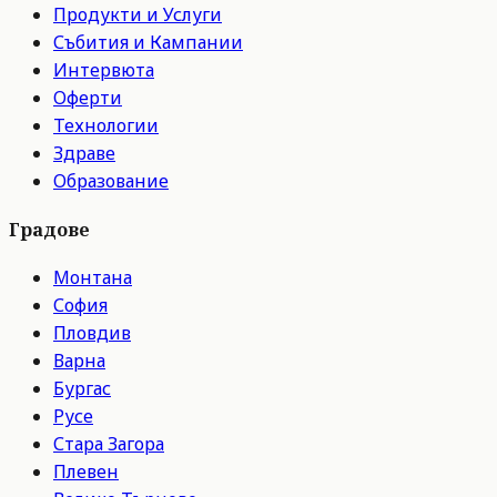
Продукти и Услуги
Събития и Кампании
Интервюта
Оферти
Технологии
Здраве
Образование
Градове
Монтана
София
Пловдив
Варна
Бургас
Русе
Стара Загора
Плевен