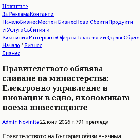
Новините
За Реклама
Контакти
Начало
Бизнес
Местен Бизнес
Нови Обекти
Продукти
и Услуги
Събития и
Кампании
Интервюта
Оферти
Технологии
Здраве
Образ
Начало
/
Бизнес
Бизнес
Правителството обявява
сливане на министерства:
Електронно управление и
иновации в едно, икономиката
поема инвестициите
Admin
Novinite
·
22 юни 2026 г.
·
791
прегледа
Правителството на България обяви значима