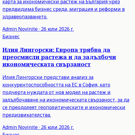
карта за икономически растеж на България чрез
предвидима бизнес среда, миграция и реформи в
здравеопазването.
Admin
Novinite
·
26 юли 2026 г.
Бизнес
Илия Лингорски: Европа трябва да
преосмисли растежа и да задълбочи
икономическата свързаност
Илия Лингорски представи анализ за
конкурентоспособността на ЕС в София, като
подчерта нуждата от нов модел на растеж и
задълбочаване на икономическата свързаност, за да
се преодолеят геополитическите и икономически
предизвикателства.
Admin
Novinite
·
26 юли 2026 г.
Бизнес