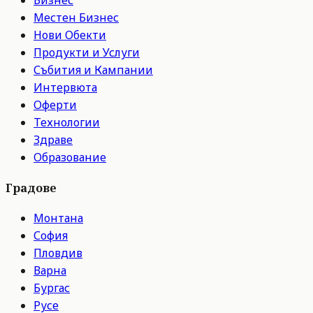
Местен Бизнес
Нови Обекти
Продукти и Услуги
Събития и Кампании
Интервюта
Оферти
Технологии
Здраве
Образование
Градове
Монтана
София
Пловдив
Варна
Бургас
Русе