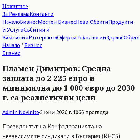
Новините
За Реклама
Контакти
Начало
Бизнес
Местен Бизнес
Нови Обекти
Продукти
и Услуги
Събития и
Кампании
Интервюта
Оферти
Технологии
Здраве
Образ
Начало
/
Бизнес
Бизнес
Пламен Димитров: Средна
заплата до 2 225 евро и
минимална до 1 000 евро до 2030
г. са реалистични цели
Admin
Novinite
·
3 юни 2026 г.
·
1066
прегледа
Президентът на Конфедерацията на
независимите синдикати в България (КНСБ)