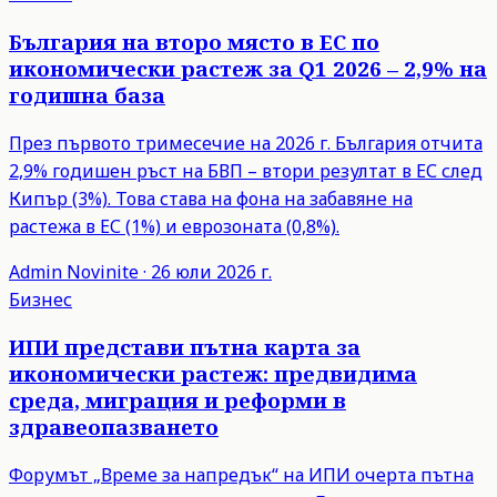
България на второ място в ЕС по
икономически растеж за Q1 2026 – 2,9% на
годишна база
През първото тримесечие на 2026 г. България отчита
2,9% годишен ръст на БВП – втори резултат в ЕС след
Кипър (3%). Това става на фона на забавяне на
растежа в ЕС (1%) и еврозоната (0,8%).
Admin
Novinite
·
26 юли 2026 г.
Бизнес
ИПИ представи пътна карта за
икономически растеж: предвидима
среда, миграция и реформи в
здравеопазването
Форумът „Време за напредък“ на ИПИ очерта пътна