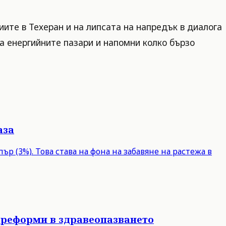
иите в Техеран и на липсата на напредък в диалога
а енергийните пазари и напомни колко бързо
аза
р (3%). Това става на фона на забавяне на растежа в
 реформи в здравеопазването