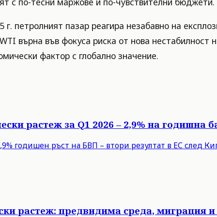
тят с по-тесни маржове и по-чувствителни бюджети.
 г. петролният пазар реагира незабавно на експлоз
WTI върна във фокуса риска от нова нестабилност н
мически фактор с глобално значение.
ески растеж за Q1 2026 – 2,9% на годишна б
9% годишен ръст на БВП – втори резултат в ЕС след Кипъ
ски растеж: предвидима среда, миграция и