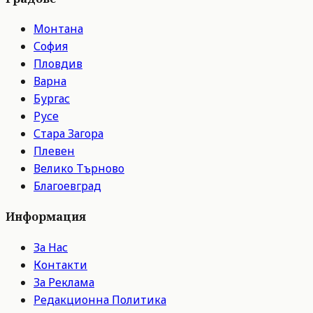
Монтана
София
Пловдив
Варна
Бургас
Русе
Стара Загора
Плевен
Велико Търново
Благоевград
Информация
За Нас
Контакти
За Реклама
Редакционна Политика