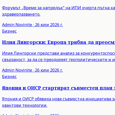
Форумът „Време за напредък“ на ИПИ очерта пътна ка
здравеопазването.
Admin
Novinite
·
26 юли 2026 г.
Бизнес
Илия Лингорски: Европа трябва да преос
Илия Лингорски представи анализ за конкурентоспосо
свързаност, за да се преодолеят геополитическите и
Admin
Novinite
·
26 юли 2026 г.
Бизнес
Япония и ОИСР стартират съвместен план 
Япония и ОИСР обявиха нова съвместна инициатива з
квантови технологии.