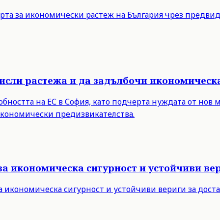
рта за икономически растеж на България чрез предви
мисли растежа и да задълбочи икономическ
бността на ЕС в София, като подчерта нуждата от нов 
 икономически предизвикателства.
за икономическа сигурност и устойчиви вер
а икономическа сигурност и устойчиви вериги за дост