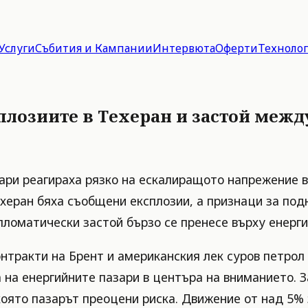
Услуги
Събития и Кампании
Интервюта
Оферти
Техноло
сплозиите в Техеран и застой меж
ари реагираха рязко на ескалиращото напрежение в
Техеран бяха съобщени експлозии, а признаци за по
пломатически застой бързо се пренесе върху енерги
ракти на Брент и американския лек суров петрол W
 на енергийните пазари в центъра на вниманието. З
която пазарът преоцени риска. Движение от над 5% 