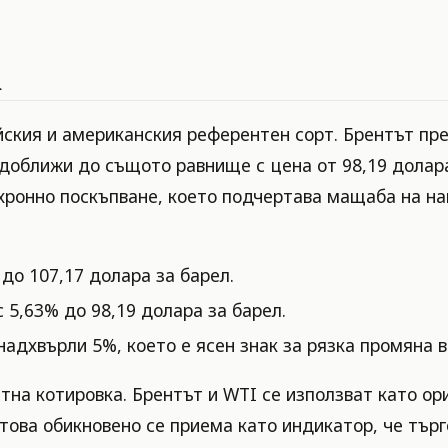
а
ския и американския референтен сорт. Брентът пре
 доближи до същото равнище с цена от 98,19 долара
нхронно поскъпване, което подчертава мащаба на н
до 107,17 долара за барел.
 5,63% до 98,19 долара за барел.
адхвърли 5%, което е ясен знак за рязка промяна в
на котировка. Брентът и WTI се използват като ори
това обикновено се приема като индикатор, че търг