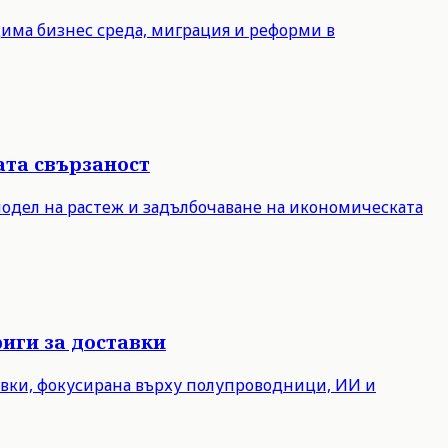
дима бизнес среда, миграция и реформи в
ата свързаност
модел на растеж и задълбочаване на икономическата
иги за доставки
авки, фокусирана върху полупроводници, ИИ и