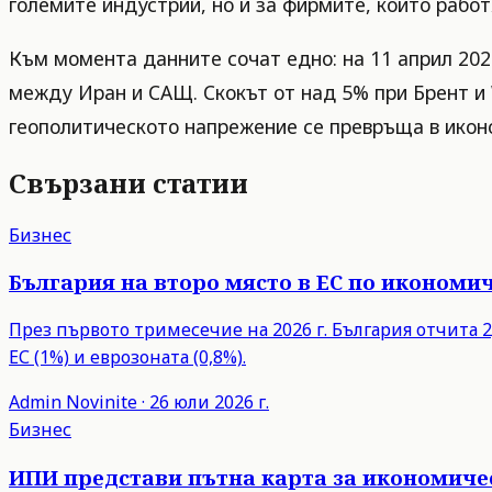
големите индустрии, но и за фирмите, които рабо
Към момента данните сочат едно: на 11 април 2025
между Иран и САЩ. Скокът от над 5% при Брент и 
геополитическото напрежение се превръща в иконо
Свързани статии
Бизнес
България на второ място в ЕС по икономич
През първото тримесечие на 2026 г. България отчита 2,
ЕС (1%) и еврозоната (0,8%).
Admin
Novinite
·
26 юли 2026 г.
Бизнес
ИПИ представи пътна карта за икономиче