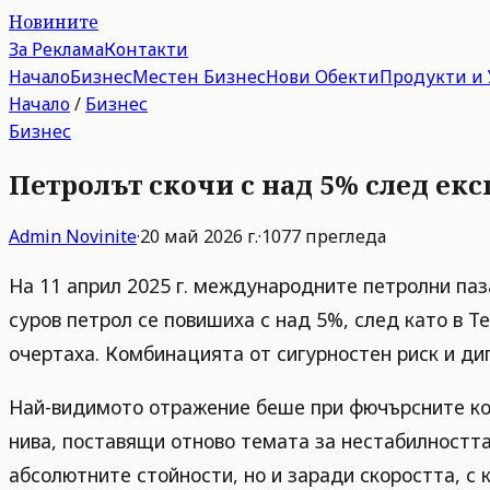
Новините
За Реклама
Контакти
Начало
Бизнес
Местен Бизнес
Нови Обекти
Продукти и 
Начало
/
Бизнес
Бизнес
Петролът скочи с над 5% след ек
Admin
Novinite
·
20 май 2026 г.
·
1077
прегледа
На 11 април 2025 г. международните петролни паз
суров петрол се повишиха с над 5%, след като в 
очертаха. Комбинацията от сигурностен риск и ди
Най-видимото отражение беше при фючърсните конт
нива, поставящи отново темата за нестабилността
абсолютните стойности, но и заради скоростта, с 