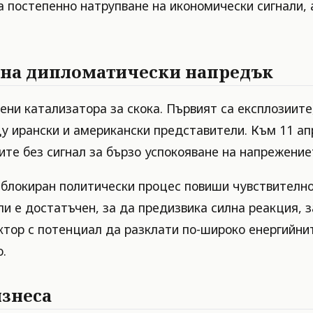
а постепенно натрупване на икономически сигнали, 
а на дипломатически напредък
и катализатора за скока. Първият са експлозиите,
у ирански и американски представители. Към 11 апр
ите без сигнал за бързо успокояване на напрежение
блокиран политически процес повиши чувствително
ли е достатъчен, за да предизвика силна реакция, 
ктор с потенциал да разклати по-широко енергийнит
.
изнеса