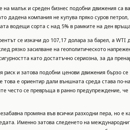
на малък и среден бизнес подобни движения са ва
ато дадена компания не купува пряко суров петрол,
вата водещи сорта с над 5% в рамките на ден връщ
ентът се изкачи до 107,17 долара за барел, а WTI д
след рязко засилване на геополитическото напрежен
игурността като достатъчно сериозна, за да прена
я риск и затова подобни ценови движения бързо се 
те това е ориентир дали външната среда става по-н
ите често се превръща в ранно предупреждение, ч
незабавна промяна във всички разходни пера, но е 
редата. Именно затова следенето на международнит