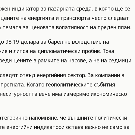
жен индикатор за пазарната среда, в която ще се
 цените на енергията и транспорта често следват
а темата за ценовата волатилност на преден план.
о 98,19 долара за барел не вследствие на
ие и липса на дипломатически пробив. Това
реди цените в рамките на часове, а не на седмици.
следят отвъд енергийния сектор. За компании в
апрегната. Когато геополитическите събития
е несигурността вече има измеримо икономическо
категорично напомняне, че външните политически
е енергийни индикатори остава важно не само за