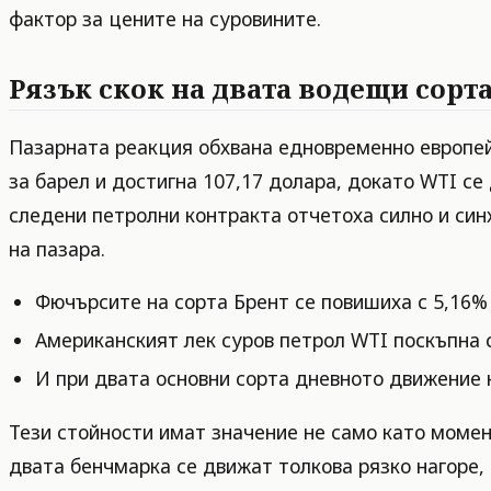
фактор за цените на суровините.
Рязък скок на двата водещи сорт
Пазарната реакция обхвана едновременно европей
за барел и достигна 107,17 долара, докато WTI се
следени петролни контракта отчетоха силно и си
на пазара.
Фючърсите на сорта Брент се повишиха с 5,16% 
Американският лек суров петрол WTI поскъпна с
И при двата основни сорта дневното движение н
Тези стойности имат значение не само като момент
двата бенчмарка се движат толкова рязко нагоре, 