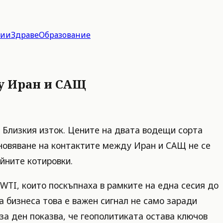
гии
Здраве
Образование
ду Иран и САЩ
 Близкия изток. Цените на двата водещи сорта
дновяване на контактите между Иран и САЩ не се
йните котировки.
TI, които поскъпнаха в рамките на една сесия до
а бизнеса това е важен сигнал не само заради
за ден показва, че геополитиката остава ключов