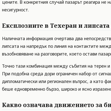
цените. В конкретния случай пазарът реагира не н
несигурност.
Експлозиите в Техеран и липсат
Наличната информация очертава два непосредствен
липсата на напредък по линия на контактите межд
възобновяване на разговорите, което остави пазар
Точно тази комбинация между събития на терен и 
При подобна среда дори ограничен набор от сигна
дипломатически или регионален въпрос, а като фа
беше едновременно бързо, широко и ясно изразено
Какво означава движението за б