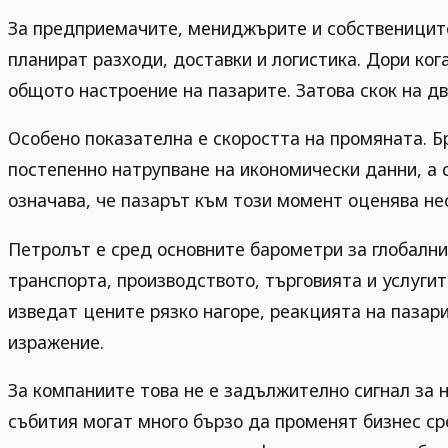
За предприемачите, мениджърите и собствениците 
планират разходи, доставки и логистика. Дори ког
общото настроение на пазарите. Затова скок на д
Особено показателна е скоростта на промяната. Бр
постепенно натрупване на икономически данни, а 
означава, че пазарът към този момент оценява нес
Петролът е сред основните барометри за глобални
транспорта, производството, търговията и услуги
изведат цените рязко нагоре, реакцията на пазар
изражение.
За компаниите това не е задължително сигнал за 
събития могат много бързо да променят бизнес с