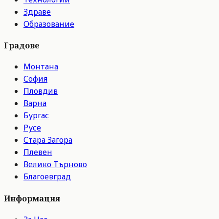
Здраве
Образование
Градове
Монтана
София
Пловдив
Варна
Бургас
Русе
Стара Загора
Плевен
Велико Търново
Благоевград
Информация