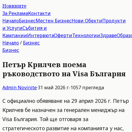
Новините
За Реклама
Контакти
Начало
Бизнес
Местен Бизнес
Нови Обекти
Продукти
и Услуги
Събития и
Кампании
Интервюта
Оферти
Технологии
Здраве
Образ
Начало
/
Бизнес
Бизнес
Петър Крилчев поема
ръководството на Visa България
Admin
Novinite
·
31 май 2026 г.
·
1057
прегледа
С официално обявяване на 29 април 2026 г. Петър
Крилчев бе назначен за генерален мениджър на
Visa България. Той ще отговаря за
стратегическото развитие на компанията у нас,