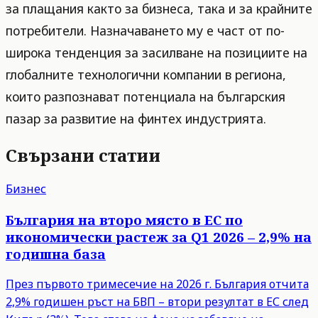
за плащания както за бизнеса, така и за крайните
потребители. Назначаването му е част от по-
широка тенденция за засилване на позициите на
глобалните технологични компании в региона,
които разпознават потенциала на българския
пазар за развитие на финтех индустрията.
Свързани статии
Бизнес
България на второ място в ЕС по
икономически растеж за Q1 2026 – 2,9% на
годишна база
През първото тримесечие на 2026 г. България отчита
2,9% годишен ръст на БВП – втори резултат в ЕС след