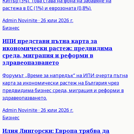
Кипър (3%). Това става на фона на забавяне на
растежа в ЕС (1%) и еврозоната (0,8%).
Admin
Novinite
·
26 юли 2026 г.
Бизнес
ИПИ представи пътна карта за
икономически растеж: предвидима
среда, миграция и реформи в
здравеопазването
Форумът „Време за напредък“ на ИПИ очерта пътна
карта за икономически растеж на България чрез
предвидима бизнес среда, миграция и реформи в
здравеопазването.
Admin
Novinite
·
26 юли 2026 г.
Бизнес
Илия Лингорски: Европа трябва да