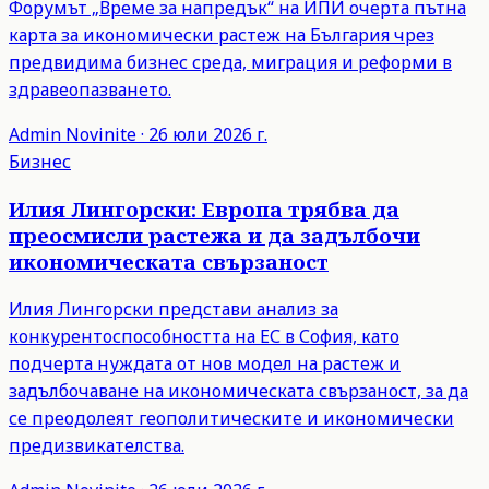
Форумът „Време за напредък“ на ИПИ очерта пътна
карта за икономически растеж на България чрез
предвидима бизнес среда, миграция и реформи в
здравеопазването.
Admin
Novinite
·
26 юли 2026 г.
Бизнес
Илия Лингорски: Европа трябва да
преосмисли растежа и да задълбочи
икономическата свързаност
Илия Лингорски представи анализ за
конкурентоспособността на ЕС в София, като
подчерта нуждата от нов модел на растеж и
задълбочаване на икономическата свързаност, за да
се преодолеят геополитическите и икономически
предизвикателства.