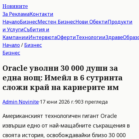
Новините
За Реклама
Контакти
Начало
Бизнес
Местен Бизнес
Нови Обекти
Продукти
и Услуги
Събития и
Кампании
Интервюта
Оферти
Технологии
Здраве
Образ
Начало
/
Бизнес
Бизнес
Oracle уволни 30 000 души за
една нощ: Имейл в 6 сутринта
сложи край на кариерите им
Admin
Novinite
·
17 юни 2026 г.
·
903
прегледа
Американският технологичен гигант Oracle
извърши едно от най-мащабните съкращения в
своята история, освобождавайки близо 30 000