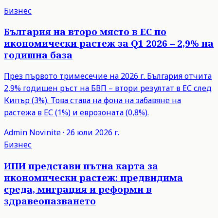
Бизнес
България на второ място в ЕС по
икономически растеж за Q1 2026 – 2,9% на
годишна база
През първото тримесечие на 2026 г. България отчита
2,9% годишен ръст на БВП – втори резултат в ЕС след
Кипър (3%). Това става на фона на забавяне на
растежа в ЕС (1%) и еврозоната (0,8%).
Admin
Novinite
·
26 юли 2026 г.
Бизнес
ИПИ представи пътна карта за
икономически растеж: предвидима
среда, миграция и реформи в
здравеопазването