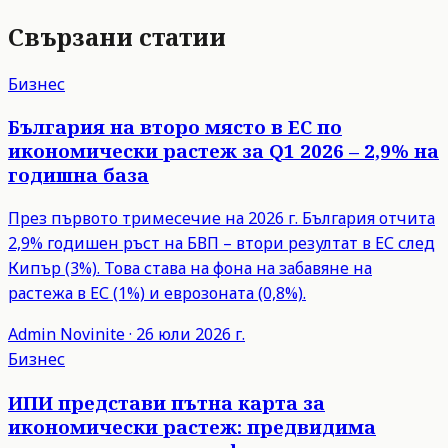
Свързани статии
Бизнес
България на второ място в ЕС по
икономически растеж за Q1 2026 – 2,9% на
годишна база
През първото тримесечие на 2026 г. България отчита
2,9% годишен ръст на БВП – втори резултат в ЕС след
Кипър (3%). Това става на фона на забавяне на
растежа в ЕС (1%) и еврозоната (0,8%).
Admin
Novinite
·
26 юли 2026 г.
Бизнес
ИПИ представи пътна карта за
икономически растеж: предвидима