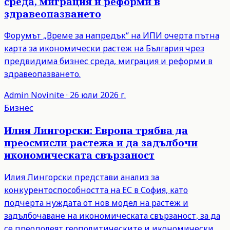
среда, миграция и реформи в
здравеопазването
Форумът „Време за напредък“ на ИПИ очерта пътна
карта за икономически растеж на България чрез
предвидима бизнес среда, миграция и реформи в
здравеопазването.
Admin
Novinite
·
26 юли 2026 г.
Бизнес
Илия Лингорски: Европа трябва да
преосмисли растежа и да задълбочи
икономическата свързаност
Илия Лингорски представи анализ за
конкурентоспособността на ЕС в София, като
подчерта нуждата от нов модел на растеж и
задълбочаване на икономическата свързаност, за да
се преодолеят геополитическите и икономически