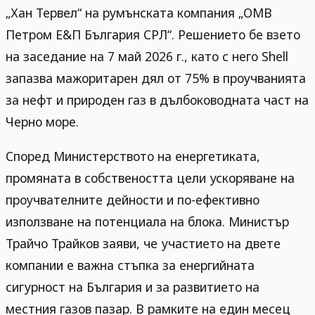
„Хан Тервел“ на румънската компания „ОМВ
Петром Е&П България СРЛ“. Решението бе взето
на заседание на 7 май 2026 г., като с него Shell
запазва мажоритарен дял от 75% в проучванията
за нефт и природен газ в дълбоководната част на
Черно море.
Според Министерството на енергетиката,
промяната в собствеността цели ускоряване на
проучвателните дейности и по-ефективно
използване на потенциала на блока. Министър
Трайчо Трайков заяви, че участието на двете
компании е важна стъпка за енергийната
сигурност на България и за развитието на
местния газов пазар. В рамките на един месец