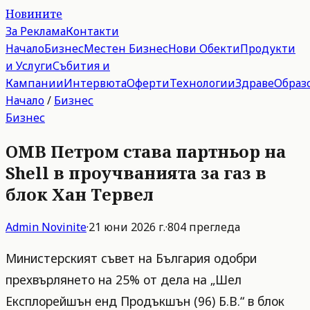
Новините
За Реклама
Контакти
Начало
Бизнес
Местен Бизнес
Нови Обекти
Продукти
и Услуги
Събития и
Кампании
Интервюта
Оферти
Технологии
Здраве
Образ
Начало
/
Бизнес
Бизнес
OMВ Петром става партньор на
Shell в проучванията за газ в
блок Хан Тервел
Admin
Novinite
·
21 юни 2026 г.
·
804
прегледа
Министерският съвет на България одобри
прехвърлянето на 25% от дела на „Шел
Експлорейшън енд Продъкшън (96) Б.В.“ в блок