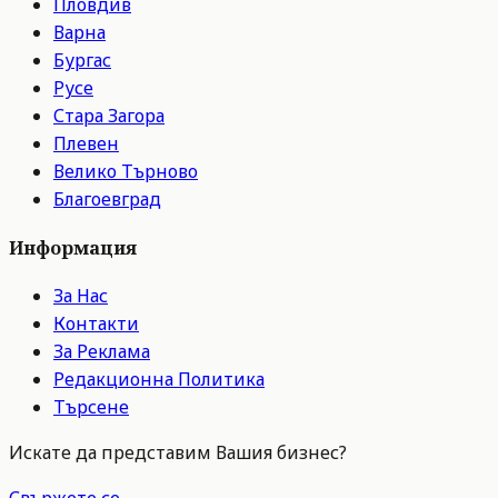
Пловдив
Варна
Бургас
Русе
Стара Загора
Плевен
Велико Търново
Благоевград
Информация
За Нас
Контакти
За Реклама
Редакционна Политика
Търсене
Искате да представим Вашия бизнес?