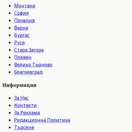
Монтана
София
Пловдив
Варна
Бургас
Русе
Стара Загора
Плевен
Велико Търново
Благоевград
Информация
За Нас
Контакти
За Реклама
Редакционна Политика
Търсене