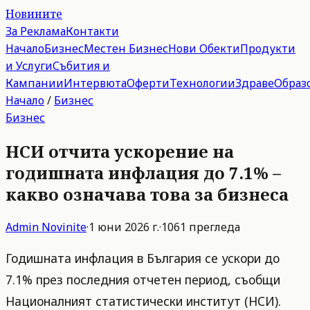
Новините
За Реклама
Контакти
Начало
Бизнес
Местен Бизнес
Нови Обекти
Продукти
и Услуги
Събития и
Кампании
Интервюта
Оферти
Технологии
Здраве
Образ
Начало
/
Бизнес
Бизнес
НСИ отчита ускорение на
годишната инфлация до 7.1% –
какво означава това за бизнеса
Admin
Novinite
·
1 юни 2026 г.
·
1061
прегледа
Годишната инфлация в България се ускори до
7.1% през последния отчетен период, съобщи
Националният статистически институт (НСИ).