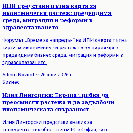
ИПИ представи пътна карта за
икономически растеж: предвидима
среда, миграция и реформи в
здравеопазването
Форумът „Време за напредък“ на ИПИ очерта пътна
карта за икономически растеж на България чрез
предвидима бизнес среда, миграция и реформи в
здравеопазването.
Admin
Novinite
·
26 юли 2026 г.
Бизнес
Илия Лингорски: Европа трябва да
преосмисли растежа и да задълбочи
икономическата свързаност
Илия Лингорски представи анализ за
конкурентоспособността на ЕС в София, като