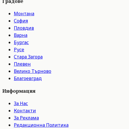
Градове
Монтана
София
Пловдив
Варна
Бургас
Русе
Стара Загора
Плевен
Велико Търново
Благоевград
Информация
За Нас
Контакти
За Реклама
Редакционна Политика