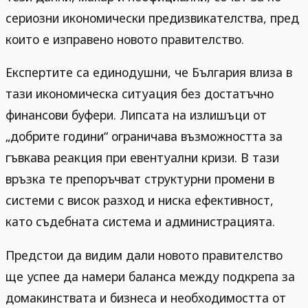
сериозни икономически предизвикателства, пред
които е изправено новото правителство.
Експертите са единодушни, че България влиза в
тази икономическа ситуация без достатъчно
финансови буфери. Липсата на излишъци от
„добрите години“ ограничава възможността за
гъвкава реакция при евентуални кризи. В тази
връзка те препоръчват структурни промени в
системи с висок разход и ниска ефективност,
като съдебната система и администрацията.
Предстои да видим дали новото правителство
ще успее да намери баланса между подкрепа за
домакинствата и бизнеса и необходимостта от