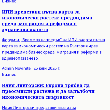
Бизнес
ИПИ представи пътна карта за
икономически растеж: предвидима
среда, миграция и реформи в
здравеопазването
Форумът „Време за напредък“ на ИПИ очерта пътна
карта за икономически растеж на България чрез
предвидима бизнес среда, миграция и реформи в
здравеопазването.
Admin
Novinite
·
26 юли 2026 г.
Бизнес
Илия Лингорски: Европа трябва да
преосмисли растежа и да задълбочи
икономическата свързаност
Илия Лингорски представи анализ за