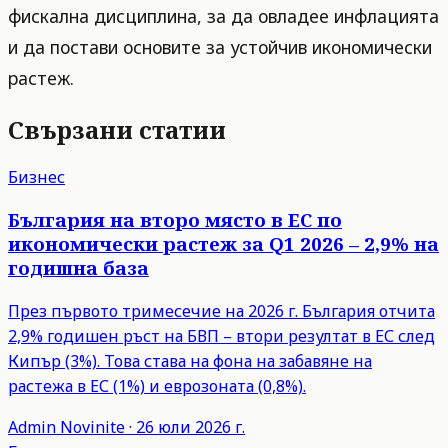
фискална дисциплина, за да овладее инфлацията
и да постави основите за устойчив икономически
растеж.
Свързани статии
Бизнес
България на второ място в ЕС по
икономически растеж за Q1 2026 – 2,9% на
годишна база
През първото тримесечие на 2026 г. България отчита
2,9% годишен ръст на БВП – втори резултат в ЕС след
Кипър (3%). Това става на фона на забавяне на
растежа в ЕС (1%) и еврозоната (0,8%).
Admin
Novinite
·
26 юли 2026 г.