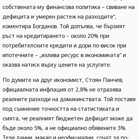
собствената му финансова политика – свиване на
дефицита и умерен растеж на разходите“,
коментира Богданов. Той допълва, че бързият
ръст на кредитирането – около 20% при
потребителските кредити и дори по-висок при
ипотечните – „излива ресурс в икономиката“ и
оказва натиск върху цените на услугите.
По думите на друг икономист, Стоян Панчев,
официалната инфлация от 2,8% не отразява
реалните разходи на домакинствата. Той поставя
под съмнение точността на статистиката и
смята, че реалният бюджетен дефицит може да
бъде около 5%, а не официално обявените 3%.
Тези данни, макар и неофициални, сочат за по-