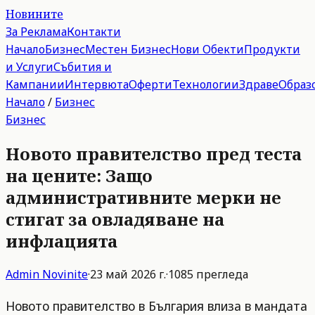
Новините
За Реклама
Контакти
Начало
Бизнес
Местен Бизнес
Нови Обекти
Продукти
и Услуги
Събития и
Кампании
Интервюта
Оферти
Технологии
Здраве
Образ
Начало
/
Бизнес
Бизнес
Новото правителство пред теста
на цените: Защо
административните мерки не
стигат за овладяване на
инфлацията
Admin
Novinite
·
23 май 2026 г.
·
1085
прегледа
Новото правителство в България влиза в мандата