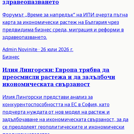
здравеопазването
Форумът „Време за напредък“ на ИПИ очерта пътна
карта за икономически растеж на България чрез
предвидима бизнес среда, миграция и реформи в
здравеопазването.
Admin
Novinite
·
26 юли 2026 г.
Бизнес
Илия Лингорски: Европа трябва да
преосмисли растежа и да задълбочи
икономическата свързаност
Илия Лингорски представи анализ за
конкурентоспособността на ЕС в София, като
подчерта нуждата от нов модел на растеж и
задълбочаване на икономическата свързаност, за да
се преодолеят геополитическите и икономически