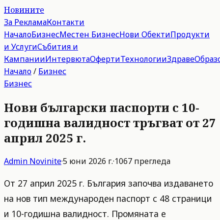
Новините
За Реклама
Контакти
Начало
Бизнес
Местен Бизнес
Нови Обекти
Продукти
и Услуги
Събития и
Кампании
Интервюта
Оферти
Технологии
Здраве
Образ
Начало
/
Бизнес
Бизнес
Нови български паспорти с 10-
годишна валидност тръгват от 27
април 2025 г.
Admin
Novinite
·
5 юни 2026 г.
·
1067
прегледа
От 27 април 2025 г. България започва издаването
на нов тип международен паспорт с 48 страници
и 10-годишна валидност. Промяната е