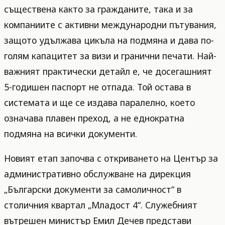
съществена както за гражданите, така и за
компаниите с активни международни пътувания,
защото удължава цикъла на подмяна и дава по-
голям капацитет за визи и гранични печати. Най-
важният практически детайл е, че досегашният
5-годишен паспорт не отпада. Той остава в
системата и ще се издава паралелно, което
означава плавен преход, а не еднократна
подмяна на всички документи.
Новият етап започва с откриването на Център за
административно обслужване на дирекция
„Български документи за самоличност“ в
столичния квартал „Младост 4“. Служебният
вътрешен министър Емил Дечев представи