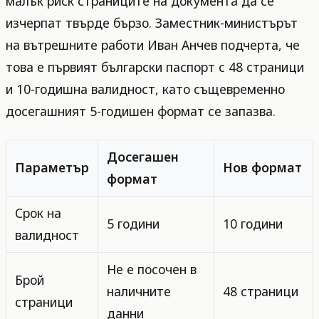
малък риск страниците на документа да се
изчерпат твърде бързо. Заместник-министърът
на вътрешните работи Иван Анчев подчерта, че
това е първият български паспорт с 48 страници
и 10-годишна валидност, като същевременно
досегашният 5-годишен формат се запазва.
Досегашен
Параметър
Нов формат
формат
Срок на
5 години
10 години
валидност
Не е посочен в
Брой
наличните
48 страници
страници
данни