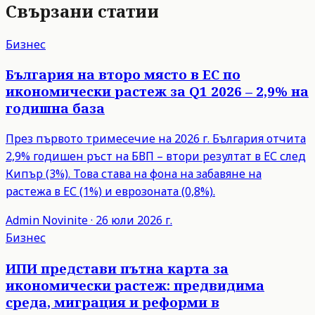
Свързани статии
Бизнес
България на второ място в ЕС по
икономически растеж за Q1 2026 – 2,9% на
годишна база
През първото тримесечие на 2026 г. България отчита
2,9% годишен ръст на БВП – втори резултат в ЕС след
Кипър (3%). Това става на фона на забавяне на
растежа в ЕС (1%) и еврозоната (0,8%).
Admin
Novinite
·
26 юли 2026 г.
Бизнес
ИПИ представи пътна карта за
икономически растеж: предвидима
среда, миграция и реформи в