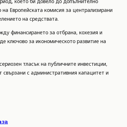
риод, което би довело до допълнително
о на Европейската комисия за централизирани
елението на средствата.
жду финансирането за отбрана, кохезия и
ъде ключово за икономическото развитие на
сериозен тласък на публичните инвестиции,
т свързани с административния капацитет и
аза