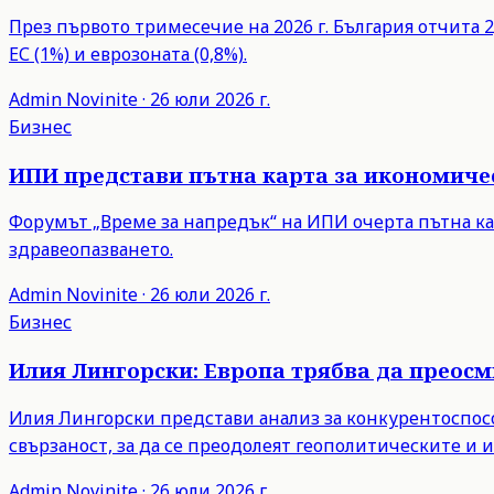
През първото тримесечие на 2026 г. България отчита 2,
ЕС (1%) и еврозоната (0,8%).
Admin
Novinite
·
26 юли 2026 г.
Бизнес
ИПИ представи пътна карта за икономиче
Форумът „Време за напредък“ на ИПИ очерта пътна ка
здравеопазването.
Admin
Novinite
·
26 юли 2026 г.
Бизнес
Илия Лингорски: Европа трябва да преос
Илия Лингорски представи анализ за конкурентоспосо
свързаност, за да се преодолеят геополитическите и
Admin
Novinite
·
26 юли 2026 г.