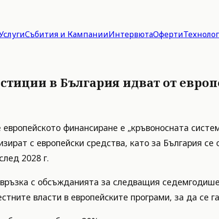
Услуги
Събития и Кампании
Интервюта
Оферти
Техноло
естиции в България идват от евро
 европейското финансиране е „кръвоносната систем
зират с европейски средства, като за България се 
лед 2028 г.
 връзка с обсъжданията за следващия седемгодише
стните власти в европейските програми, за да се г