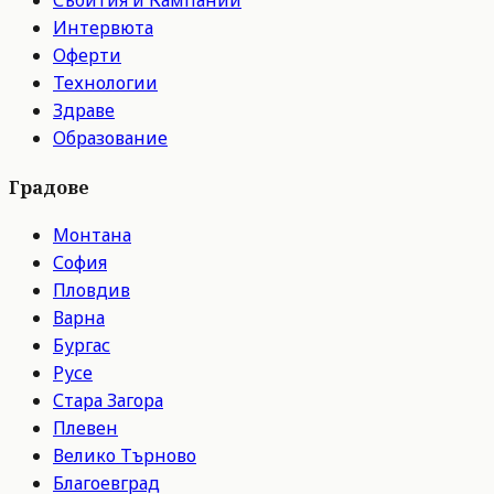
Събития и Кампании
Интервюта
Оферти
Технологии
Здраве
Образование
Градове
Монтана
София
Пловдив
Варна
Бургас
Русе
Стара Загора
Плевен
Велико Търново
Благоевград