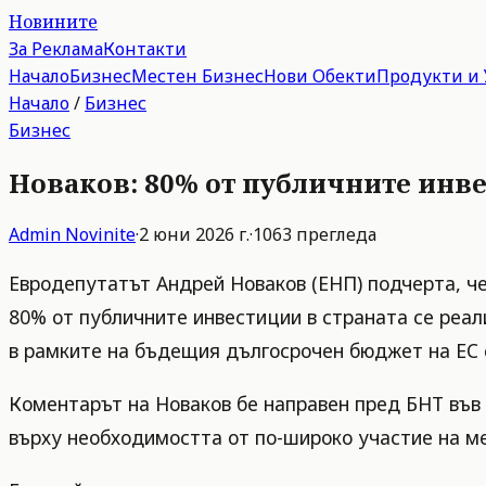
Новините
За Реклама
Контакти
Начало
Бизнес
Местен Бизнес
Нови Обекти
Продукти и 
Начало
/
Бизнес
Бизнес
Новаков: 80% от публичните инв
Admin
Novinite
·
2 юни 2026 г.
·
1063
прегледа
Евродепутатът Андрей Новаков (ЕНП) подчерта, че
80% от публичните инвестиции в страната се реали
в рамките на бъдещия дългосрочен бюджет на ЕС с
Коментарът на Новаков бе направен пред БНТ във
върху необходимостта от по-широко участие на ме