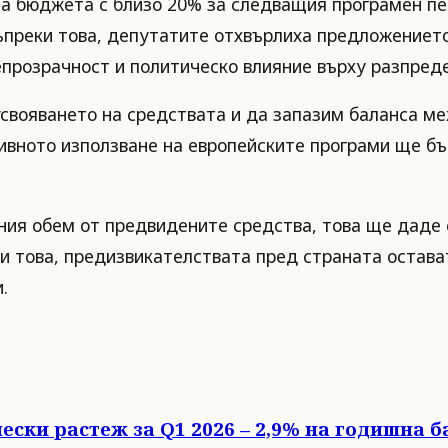
на бюджета с близо 20% за следващия програмен пе
Въпреки това, депутатите отхвърлиха предложениет
непрозрачност и политическо влияние върху разпред
свояването на средствата и да запазим баланса ме
тивното използване на европейските програми ще б
лния обем от предвидените средства, това ще даде 
и това, предизвикателствата пред страната остава
.
ески растеж за Q1 2026 – 2,9% на годишна б