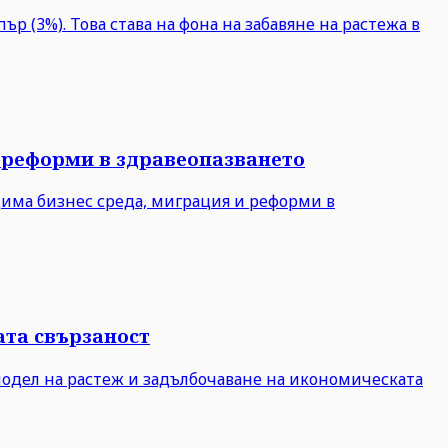
р (3%). Това става на фона на забавяне на растежа в
 реформи в здравеопазването
дима бизнес среда, миграция и реформи в
ата свързаност
модел на растеж и задълбочаване на икономическата