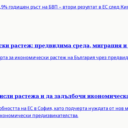
9% годишен ръст на БВП – втори резултат в ЕС след Кипъ
ски растеж: предвидима среда, миграция и
рта за икономически растеж на България чрез предви
мисли растежа и да задълбочи икономическ
бността на ЕС в София, като подчерта нуждата от нов 
 икономически предизвикателства.