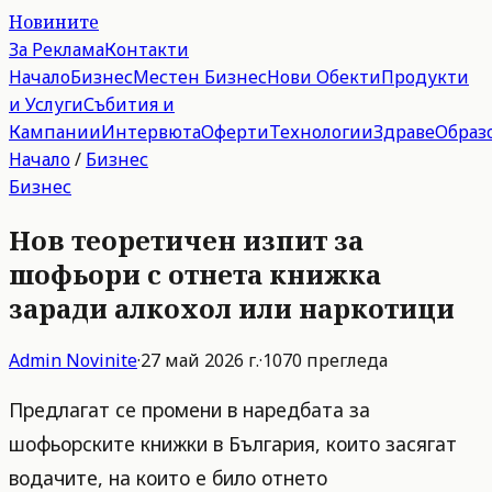
Новините
За Реклама
Контакти
Начало
Бизнес
Местен Бизнес
Нови Обекти
Продукти
и Услуги
Събития и
Кампании
Интервюта
Оферти
Технологии
Здраве
Образ
Начало
/
Бизнес
Бизнес
Нов теоретичен изпит за
шофьори с отнета книжка
заради алкохол или наркотици
Admin
Novinite
·
27 май 2026 г.
·
1070
прегледа
Предлагат се промени в наредбата за
шофьорските книжки в България, които засягат
водачите, на които е било отнето