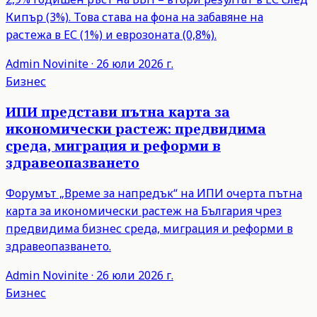
Кипър (3%). Това става на фона на забавяне на
растежа в ЕС (1%) и еврозоната (0,8%).
Admin
Novinite
·
26 юли 2026 г.
Бизнес
ИПИ представи пътна карта за
икономически растеж: предвидима
среда, миграция и реформи в
здравеопазването
Форумът „Време за напредък“ на ИПИ очерта пътна
карта за икономически растеж на България чрез
предвидима бизнес среда, миграция и реформи в
здравеопазването.
Admin
Novinite
·
26 юли 2026 г.
Бизнес