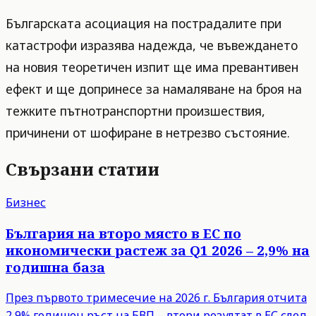
Българската асоциация на пострадалите при
катастрофи изразява надежда, че въвеждането
на новия теоретичен изпит ще има превантивен
ефект и ще допринесе за намаляване на броя на
тежките пътнотранспортни произшествия,
причинени от шофиране в нетрезво състояние.
Свързани статии
Бизнес
България на второ място в ЕС по
икономически растеж за Q1 2026 – 2,9% на
годишна база
През първото тримесечие на 2026 г. България отчита
2,9% годишен ръст на БВП – втори резултат в ЕС след