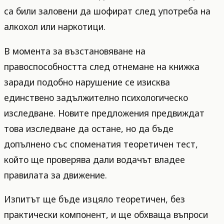
са били заловени да шофират след употреба на
алкохол или наркотици.
В момента за възстановяване на
правоспособността след отнемане на книжка
заради подобно нарушение се изисква
единствено задължително психологическо
изследване. Новите предложения предвиждат
това изследване да остане, но да бъде
допълнено със споменатия теоретичен тест,
който ще проверява дали водачът владее
правилата за движение.
Изпитът ще бъде изцяло теоретичен, без
практически компонент, и ще обхваща въпроси