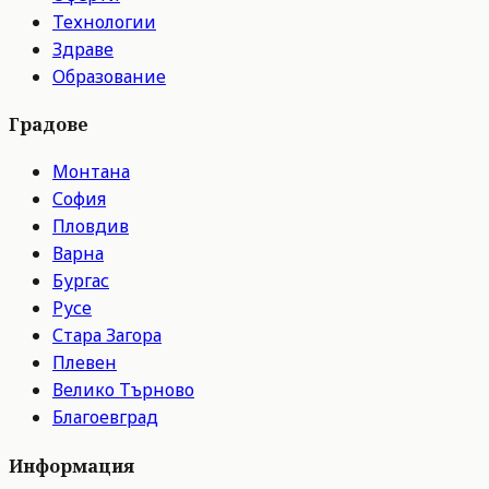
Технологии
Здраве
Образование
Градове
Монтана
София
Пловдив
Варна
Бургас
Русе
Стара Загора
Плевен
Велико Търново
Благоевград
Информация