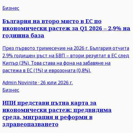
Бизнес
България на второ място в ЕС по
икономически растеж за Q1 2026 – 2,9% на
годишна база
През първото тримесечие на 2026 г. България отчита
2,9% годишен ръст на БВП – втори резултат в ЕС след
Кипър (3%). Това става на фона на забавяне на
растежа в ЕС (1%) и еврозоната (0,8%).
Admin
Novinite
·
26 юли 2026 г.
Бизнес
ИПИ представи пътна карта за
икономически растеж: предвидима
среда, миграция и реформи в
здравеопазването