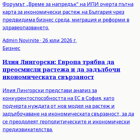
Форумът „Време за напредък“ на ИПИ очерта пътна
карта за икономически растеж на България чрез
предвидима бизнес среда, миграция и реформи в
здравеопазването.
Admin
Novinite
·
26 юли 2026 г.
Бизнес
Илия Лингорски: Европа трябва да
преосмисли растежа и да задълбочи
икономическата свързаност
Илия Лингорски представи анализ за
конкурентоспособността на ЕС в София, като
подчерта нуждата от нов модел на растеж и
задълбочаване на икономическата свързаност, за да
се преодолеят геополитическите и икономически
предизвикателства.