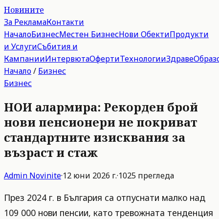
Новините
За Реклама
Контакти
Начало
Бизнес
Местен Бизнес
Нови Обекти
Продукти
и Услуги
Събития и
Кампании
Интервюта
Оферти
Технологии
Здраве
Образ
Начало
/
Бизнес
Бизнес
НОИ алармира: Рекорден брой
нови пенсионери не покриват
стандартните изисквания за
възраст и стаж
Admin
Novinite
·
12 юни 2026 г.
·
1025
прегледа
През 2024 г. в България са отпуснати малко над
109 000 нови пенсии, като тревожната тенденция