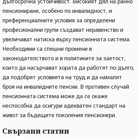
дългосрочна устойчивост. Високият дял на ранно
пенсиониране, особено по инвалидност, и
преференциалните условия за определени
професионални групи създават неравенство и
увеличават натиска върху пенсионната система.
Необходими са спешни промени в
законодателството и в политиките за заетост,
които да насърчават хората да работят по-дълго,
да подобрят условията на труд и да намалят
броя на инвалидните пенсии. В противен случай
пенсионната система може да се окаже
неспособна да осигури адекватен стандарт на
живот за бъдещите поколения пенсионери.
Свързани статии