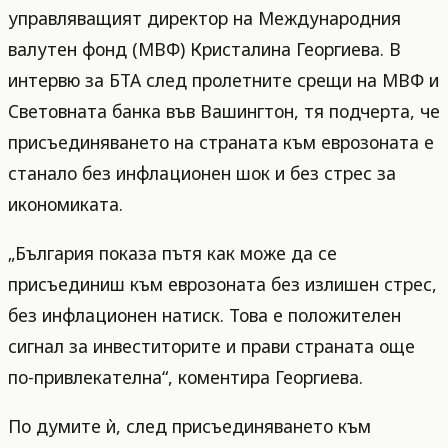
управляващият директор на Международния
валутен фонд (МВФ) Кристалина Георгиева. В
интервю за БТА след пролетните срещи на МВФ и
Световната банка във Вашингтон, тя подчерта, че
присъединяването на страната към еврозоната е
станало без инфлационен шок и без стрес за
икономиката.
„България показа пътя как може да се
присъединиш към еврозоната без излишен стрес,
без инфлационен натиск. Това е положителен
сигнал за инвеститорите и прави страната още
по-привлекателна“, коментира Георгиева.
По думите ѝ, след присъединяването към