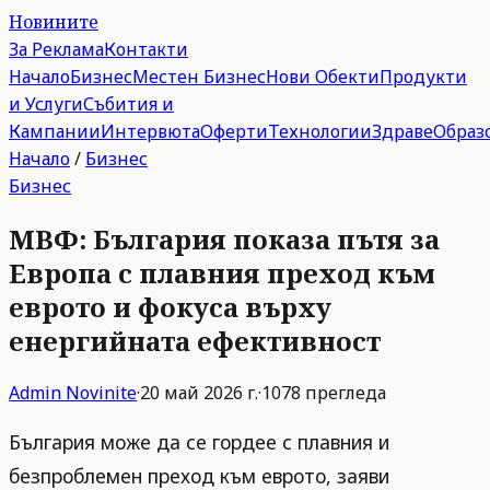
Новините
За Реклама
Контакти
Начало
Бизнес
Местен Бизнес
Нови Обекти
Продукти
и Услуги
Събития и
Кампании
Интервюта
Оферти
Технологии
Здраве
Образ
Начало
/
Бизнес
Бизнес
МВФ: България показа пътя за
Европа с плавния преход към
еврото и фокуса върху
енергийната ефективност
Admin
Novinite
·
20 май 2026 г.
·
1078
прегледа
България може да се гордее с плавния и
безпроблемен преход към еврото, заяви