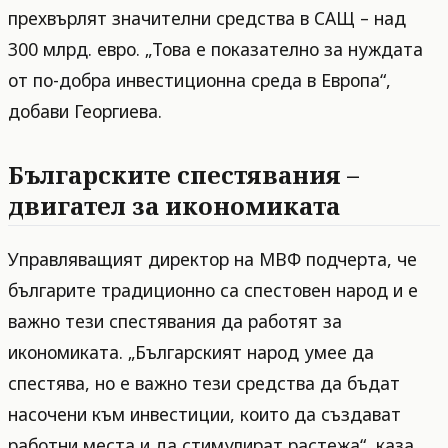
прехвърлят значителни средства в САЩ – над
300 млрд. евро. „Това е показателно за нуждата
от по-добра инвестиционна среда в Европа“,
добави Георгиева.
Българските спестявания –
двигател за икономиката
Управляващият директор на МВФ подчерта, че
българите традиционно са спестовен народ и е
важно тези спестявания да работят за
икономиката. „Българският народ умее да
спестява, но е важно тези средства да бъдат
насочени към инвестиции, които да създават
работни места и да стимулират растежа“, каза