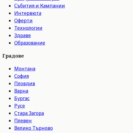
Събития и Кампании
Интервюта
Оферти
Технологии
Здраве
Образование
Градове
Монтана
София
Пловдив
Варна
Бургас
Русе
Стара Загора
Плевен
Велико Търново