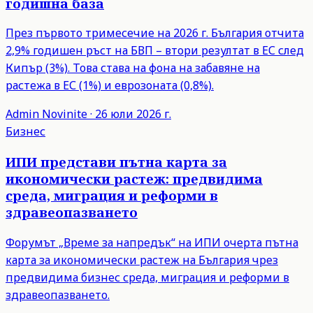
годишна база
През първото тримесечие на 2026 г. България отчита
2,9% годишен ръст на БВП – втори резултат в ЕС след
Кипър (3%). Това става на фона на забавяне на
растежа в ЕС (1%) и еврозоната (0,8%).
Admin
Novinite
·
26 юли 2026 г.
Бизнес
ИПИ представи пътна карта за
икономически растеж: предвидима
среда, миграция и реформи в
здравеопазването
Форумът „Време за напредък“ на ИПИ очерта пътна
карта за икономически растеж на България чрез
предвидима бизнес среда, миграция и реформи в
здравеопазването.