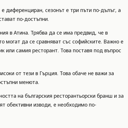
е диференциран, сезонът е три пъти по-дълъг, а
стават по-достъпни.
ия в Атина. Трябва да се има предвид, че в
то могат да се сравняват със софийските. Важно е
ик или самия ресторант. Това поставя под въпрос
исоки от тези в Гърция. Това обаче не важи за
остъпни менюта.
ността на българския ресторантьорски бранш и за
ят обективни изводи, е необходимо по-