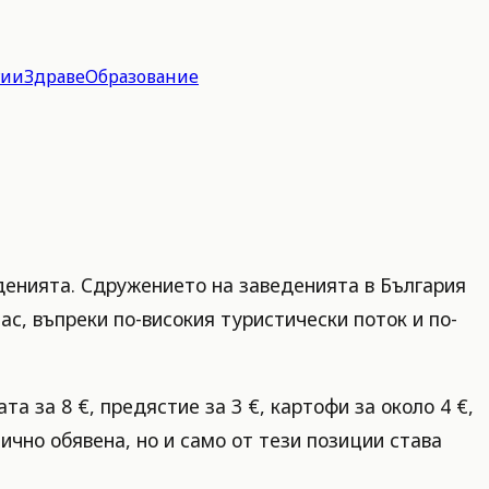
гии
Здраве
Образование
еденията. Сдружението на заведенията в България
ас, въпреки по-високия туристически поток и по-
а за 8 €, предястие за 3 €, картофи за около 4 €,
блично обявена, но и само от тези позиции става