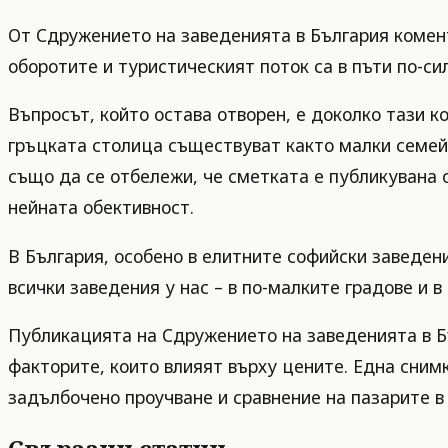
От Сдружението на заведенията в България комент
оборотите и туристическият поток са в пъти по-си
Въпросът, който остава отворен, е доколко тази к
гръцката столица съществуват както малки семейни
също да се отбележи, че сметката е публикувана 
нейната обективност.
В България, особено в елитните софийски заведени
всички заведения у нас – в по-малките градове и 
Публикацията на Сдружението на заведенията в Б
факторите, които влияят върху цените. Една снимк
задълбочено проучване и сравнение на пазарите в