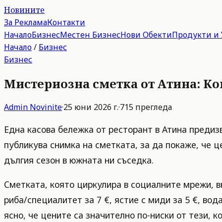
Новините
За Реклама
Контакти
Начало
Бизнес
Местен Бизнес
Нови Обекти
Продукти и 
Начало
/
Бизнес
Бизнес
Мистериозна сметка от Атина: Ко
Admin
Novinite
·
25 юни 2026 г.
·
715
прегледа
Една касова бележка от ресторант в Атина предиз
публикува снимка на сметката, за да покаже, че це
дългия сезон в южната ни съседка.
Сметката, която циркулира в социалните мрежи, вкл
риба/специалитет за 7 €, ястие с миди за 5 €, вода
ясно, че цените са значително по-ниски от тези, 