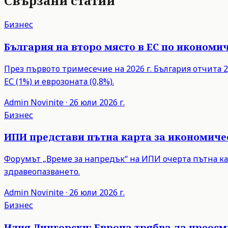
Свързани статии
Бизнес
България на второ място в ЕС по икономич
През първото тримесечие на 2026 г. България отчита 2,
ЕС (1%) и еврозоната (0,8%).
Admin
Novinite
·
26 юли 2026 г.
Бизнес
ИПИ представи пътна карта за икономиче
Форумът „Време за напредък“ на ИПИ очерта пътна ка
здравеопазването.
Admin
Novinite
·
26 юли 2026 г.
Бизнес
Илия Лингорски: Европа трябва да преос