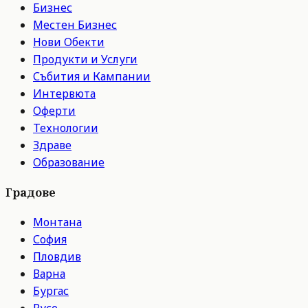
Бизнес
Местен Бизнес
Нови Обекти
Продукти и Услуги
Събития и Кампании
Интервюта
Оферти
Технологии
Здраве
Образование
Градове
Монтана
София
Пловдив
Варна
Бургас