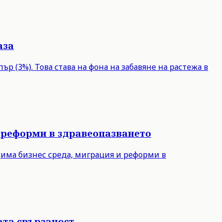
аза
р (3%). Това става на фона на забавяне на растежа в
 реформи в здравеопазването
дима бизнес среда, миграция и реформи в
ата свързаност