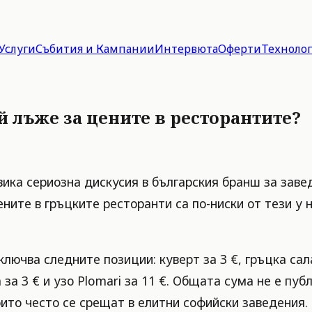
Услуги
Събития и Кампании
Интервюта
Оферти
Техноло
й лъже за цените в ресторантите?
вика сериозна дискусия в българския бранш за зав
ните в гръцките ресторанти са по-ниски от тези у н
ючва следните позиции: куверт за 3 €, гръцка салат
 за 3 € и узо Plomari за 11 €. Общата сума не е пу
които често се срещат в елитни софийски заведения.