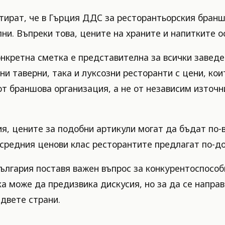
ират, че в Гърция ДДС за ресторантьорския бранш 
лни. Въпреки това, цените на храните и напитките о
онкретна сметка е представителна за всички заведен
 таверни, така и луксозни ресторанти с цени, кои
от браншова организация, а не от независим източн
я, цените за подобни артикули могат да бъдат по-в
в средния ценови клас ресторантите предлагат по-д
ългария поставя важен въпрос за конкурентоспособ
а може да предизвика дискусия, но за да се направ
 двете страни.