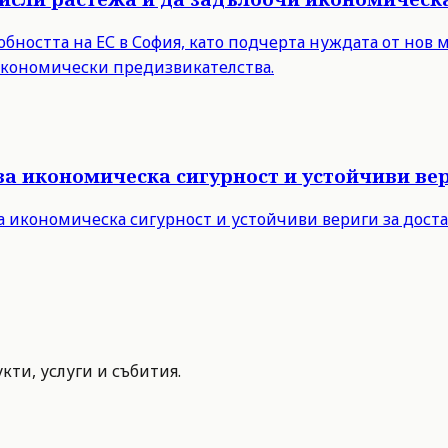
бността на ЕС в София, като подчерта нуждата от нов 
 икономически предизвикателства.
за икономическа сигурност и устойчиви вер
а икономическа сигурност и устойчиви вериги за дост
ти, услуги и събития.