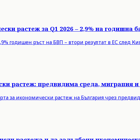
ески растеж за Q1 2026 – 2,9% на годишна б
9% годишен ръст на БВП – втори резултат в ЕС след Кипъ
ски растеж: предвидима среда, миграция и
рта за икономически растеж на България чрез предви
мисли растежа и да задълбочи икономическ