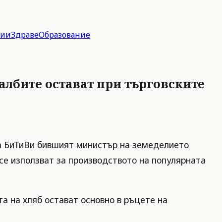
гии
Здраве
Образование
чалбите остават при търговските
 за БиТиВи бившият министър на земеделието
 се използват за производството на популярната
а на хляб остават основно в ръцете на