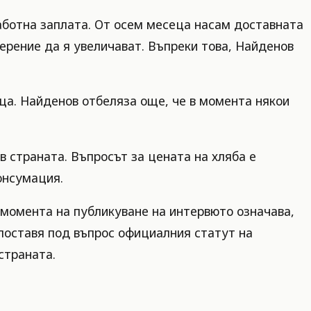
работна заплата. От осем месеца насам доставната
ерение да я увеличават. Въпреки това, Найденов
ица. Найденов отбеляза още, че в момента някои
 страната. Въпросът за цената на хляба е
онсумация.
 момента на публикуване на интервюто означава,
поставя под въпрос официалния статут на
страната.