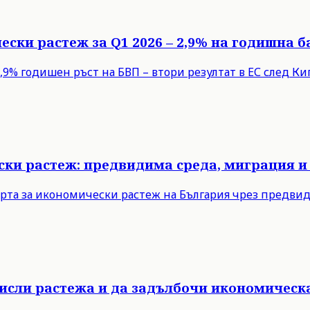
ески растеж за Q1 2026 – 2,9% на годишна б
9% годишен ръст на БВП – втори резултат в ЕС след Кипъ
ски растеж: предвидима среда, миграция и
рта за икономически растеж на България чрез предви
мисли растежа и да задълбочи икономическ