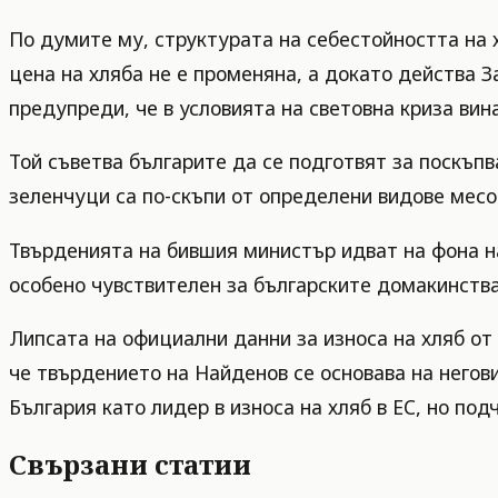
По думите му, структурата на себестойността на 
цена на хляба не е променяна, а докато действа 
предупреди, че в условията на световна криза вин
Той съветва българите да се подготвят за поскъп
зеленчуци са по-скъпи от определени видове месо
Твърденията на бившия министър идват на фона на
особено чувствителен за българските домакинства
Липсата на официални данни за износа на хляб о
че твърдението на Найденов се основава на негов
България като лидер в износа на хляб в ЕС, но по
Свързани статии