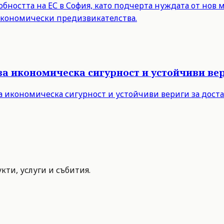
бността на ЕС в София, като подчерта нуждата от нов 
 икономически предизвикателства.
за икономическа сигурност и устойчиви вер
а икономическа сигурност и устойчиви вериги за дост
ти, услуги и събития.