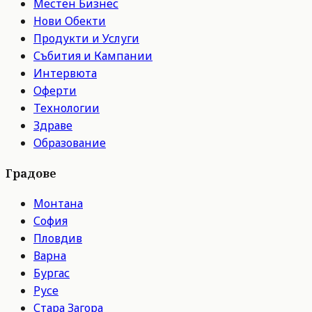
Местен Бизнес
Нови Обекти
Продукти и Услуги
Събития и Кампании
Интервюта
Оферти
Технологии
Здраве
Образование
Градове
Монтана
София
Пловдив
Варна
Бургас
Русе
Стара Загора