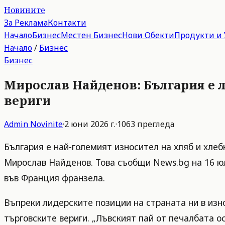
Новините
За Реклама
Контакти
Начало
Бизнес
Местен Бизнес
Нови Обекти
Продукти и 
Начало
/
Бизнес
Бизнес
Мирослав Найденов: България е ли
вериги
Admin
Novinite
·
2 юни 2026 г.
·
1063
прегледа
България е най-големият износител на хляб и хле
Мирослав Найденов. Това съобщи News.bg на 16 юл
във Франция франзела.
Въпреки лидерските позиции на страната ни в изн
търговските вериги. „Лъвският пай от печалбата ос