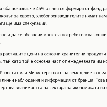
хляба показва, че 45% от нея се формира от фонд 
Законът за еврото, хлебопроизводителите нямат нам
аги ще има спекулации.
ване и да се обезпечи малката потребителска кошн
.
 растящите цени на основни хранителни продукти в
, тъй като той е основна част от ежедневната им к
т Евростат или Министерството на земеделието към
и лични наблюдения и информация от бранша. Това 
дчертава значимостта на сектора за икономиката на 