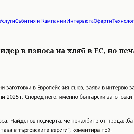
Услуги
Събития и Кампании
Интервюта
Оферти
Техноло
дер в износа на хляб в ЕС, но пе
бни заготовки в Европейския съюз, заяви в интервю
и 2025 г. Според него, именно български заготовки
оса, Найденов подчерта, че печалбите от продажбат
тава в търговските вериги“, коментира той.