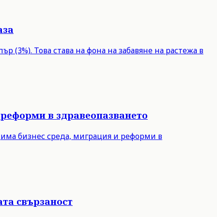
аза
р (3%). Това става на фона на забавяне на растежа в
 реформи в здравеопазването
дима бизнес среда, миграция и реформи в
ата свързаност