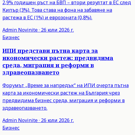
2,9% годишен ръст на БВП – втори резултат в ЕС след
Кипър (3%). Това става на фона на забавяне на
растежа в ЕС (1%) и еврозоната (0,8%).
Admin
Novinite
·
26 юли 2026 г.
Бизнес
ИПИ представи пътна карта за
икономически растеж: предвидима
среда, миграция и реформи в
здравеопазването
Форумът „Време за напредък“ на ИПИ очерта пътна
карта за икономически растеж на България чрез
предвидима бизнес среда, миграция и реформи в
здравеопазването.
Admin
Novinite
·
26 юли 2026 г.
Бизнес