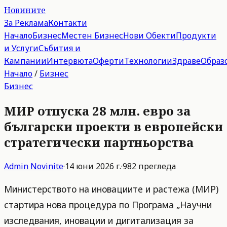
Новините
За Реклама
Контакти
Начало
Бизнес
Местен Бизнес
Нови Обекти
Продукти
и Услуги
Събития и
Кампании
Интервюта
Оферти
Технологии
Здраве
Образ
Начало
/
Бизнес
Бизнес
МИР отпуска 28 млн. евро за
български проекти в европейски
стратегически партньорства
Admin
Novinite
·
14 юни 2026 г.
·
982
прегледа
Министерството на иновациите и растежа (МИР)
стартира нова процедура по Програма „Научни
изследвания, иновации и дигитализация за