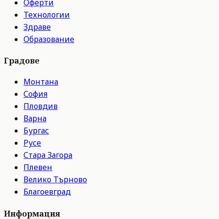
Оферти
Технологии
Здраве
Образование
Градове
Монтана
София
Пловдив
Варна
Бургас
Русе
Стара Загора
Плевен
Велико Търново
Благоевград
Информация