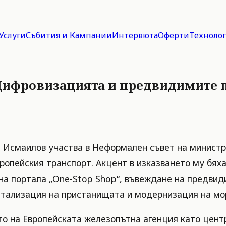
Услуги
Събития и Кампании
Интервюта
Оферти
Техноло
ифровизацията и предвидимите п
Исмаилов участва в Неформален съвет на министри
ропейския транспорт. Акцент в изказването му бях
на портала „One-Stop Shop“, въвеждане на предвид
итализация на пристанищата и модернизация на мо
о на Европейската железопътна агенция като центр