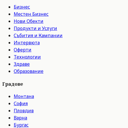
Бизнес
Местен Бизнес
Нови Обекти
Продукти и Услуги
Събития и Кампании
Интервюта
Оферти
Технологии
Здраве
Образование
Градове
Монтана
София
Пловдив
Варна
Бургас