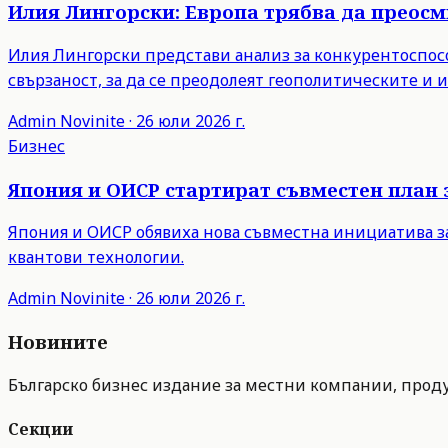
Илия Лингорски: Европа трябва да преос
Илия Лингорски представи анализ за конкурентоспосо
свързаност, за да се преодолеят геополитическите и
Admin
Novinite
·
26 юли 2026 г.
Бизнес
Япония и ОИСР стартират съвместен план 
Япония и ОИСР обявиха нова съвместна инициатива з
квантови технологии.
Admin
Novinite
·
26 юли 2026 г.
Новините
Българско бизнес издание за местни компании, продук
Секции