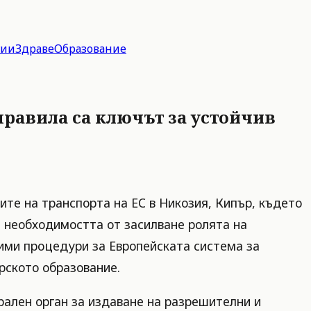
гии
Здраве
Образование
равила са ключът за устойчив
те на транспорта на ЕС в Никозия, Кипър, където
а необходимостта от засилване ролята на
ими процедури за Европейската система за
рското образование.
ален орган за издаване на разрешителни и