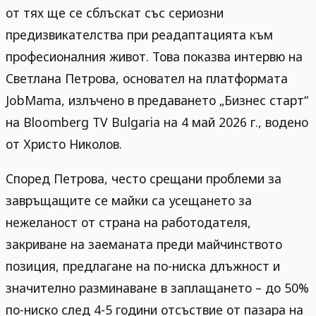
от тях ще се сблъскат със сериозни
предизвикателства при реадаптацията към
професионалния живот. Това показва интервю на
Светлана Петрова, основател на платформата
JobMama, излъчено в предаването „Бизнес старт“
на Bloomberg TV Bulgaria на 4 май 2026 г., водено
от Христо Николов.
Според Петрова, често срещани проблеми за
завръщащите се майки са усещането за
нежеланост от страна на работодателя,
закриване на заеманата преди майчинството
позиция, предлагане на по-ниска длъжност и
значително разминаване в заплащането – до 50%
по-ниско след 4-5 години отсъствие от пазара на