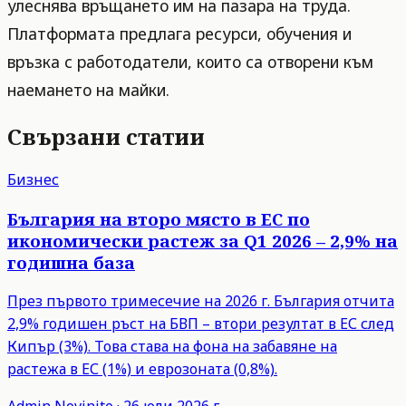
улеснява връщането им на пазара на труда.
Платформата предлага ресурси, обучения и
връзка с работодатели, които са отворени към
наемането на майки.
Свързани статии
Бизнес
България на второ място в ЕС по
икономически растеж за Q1 2026 – 2,9% на
годишна база
През първото тримесечие на 2026 г. България отчита
2,9% годишен ръст на БВП – втори резултат в ЕС след
Кипър (3%). Това става на фона на забавяне на
растежа в ЕС (1%) и еврозоната (0,8%).