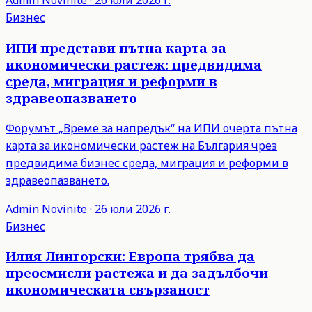
Admin
Novinite
·
26 юли 2026 г.
Бизнес
ИПИ представи пътна карта за
икономически растеж: предвидима
среда, миграция и реформи в
здравеопазването
Форумът „Време за напредък“ на ИПИ очерта пътна
карта за икономически растеж на България чрез
предвидима бизнес среда, миграция и реформи в
здравеопазването.
Admin
Novinite
·
26 юли 2026 г.
Бизнес
Илия Лингорски: Европа трябва да
преосмисли растежа и да задълбочи
икономическата свързаност