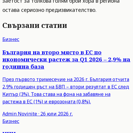
заетост за толкова голям брой хора в региона
остава сериозно предизвикателство.
Свързани статии
Бизнес
България на второ място в ЕС по
икономически растеж за Q1 2026 – 2,9% на
годишна база
През първото тримесечие на 2026 г. България отчита
2,9% годишен ръст на БВП – втори резултат в ЕС след
Кипър (3%). Това става на фона на забавяне на
растежа в ЕС (1%) и еврозоната (0,8%).
Admin
Novinite
·
26 юли 2026 г.
Бизнес