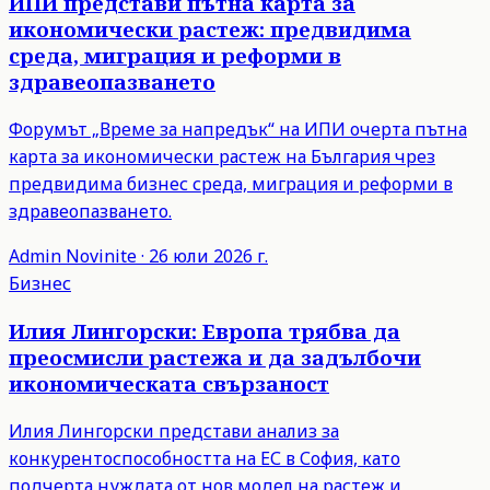
ИПИ представи пътна карта за
икономически растеж: предвидима
среда, миграция и реформи в
здравеопазването
Форумът „Време за напредък“ на ИПИ очерта пътна
карта за икономически растеж на България чрез
предвидима бизнес среда, миграция и реформи в
здравеопазването.
Admin
Novinite
·
26 юли 2026 г.
Бизнес
Илия Лингорски: Европа трябва да
преосмисли растежа и да задълбочи
икономическата свързаност
Илия Лингорски представи анализ за
конкурентоспособността на ЕС в София, като
подчерта нуждата от нов модел на растеж и