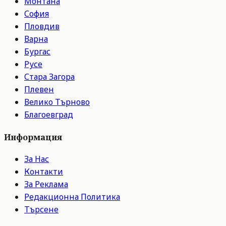
Монтана
София
Пловдив
Варна
Бургас
Русе
Стара Загора
Плевен
Велико Търново
Благоевград
Информация
За Нас
Контакти
За Реклама
Редакционна Политика
Търсене