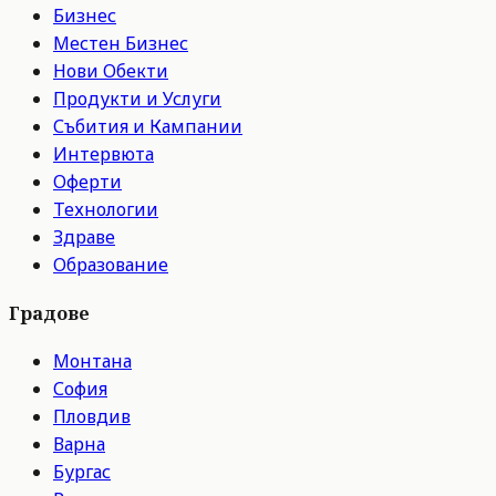
Бизнес
Местен Бизнес
Нови Обекти
Продукти и Услуги
Събития и Кампании
Интервюта
Оферти
Технологии
Здраве
Образование
Градове
Монтана
София
Пловдив
Варна
Бургас