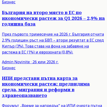
Бизнес
България на второ място в ЕС по
икономически растеж за Q1 2026 – 2,9% на
годишна база
През първото тримесечие на 2026 г. България отчита
2,9% годишен ръст на БВП – втори резултат в ЕС след
Кипър (3%). Това става на фона на забавяне на
растежа в ЕС (1%) и еврозоната (0,8%).
Admin
Novinite
·
26 юли 2026 г.
Бизнес
ИПИ представи пътна карта за
икономически растеж: предвидима
среда, миграция и реформи в
здравеопазването
Форумът „Време за напредък“ на ИПИ очерта пътна