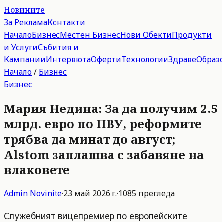
Новините
За Реклама
Контакти
Начало
Бизнес
Местен Бизнес
Нови Обекти
Продукти
и Услуги
Събития и
Кампании
Интервюта
Оферти
Технологии
Здраве
Образ
Начало
/
Бизнес
Бизнес
Мария Недина: За да получим 2.5
млрд. евро по ПВУ, реформите
трябва да минат до август;
Alstom заплашва с забавяне на
влаковете
Admin
Novinite
·
23 май 2026 г.
·
1085
прегледа
Служебният вицепремиер по европейските