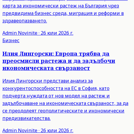
карта за икономически растеж на България чрез
предвидима бизнес среда, миграция и реформи в
здравеопазването.
Admin
Novinite
·
26 юли 2026 г.
Бизнес
Илия Лингорски: Европа трябва да
преосмисли растежа и да задълбочи
икономическата свързаност
Илия Лингорски представи анализ за
конкурентоспособността на ЕС в София, като
подчерта нуждата от нов модел на растеж и
задълбочаване на икономическата свързаност, за да
се преодолеят геополитическите и икономически
предизвикателства.
Admin
Novinite
·
26 юли 2026 г.