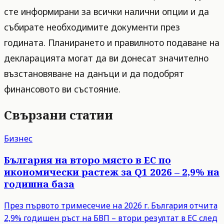
сте информирани за всички налични опции и да
събирате необходимите документи през
годината. Планирането и правилното подаване на
декларацията могат да ви донесат значително
възстановяване на данъци и да подобрят
финансовото ви състояние.
Свързани статии
Бизнес
България на второ място в ЕС по
икономически растеж за Q1 2026 – 2,9% на
годишна база
През първото тримесечие на 2026 г. България отчита
2,9% годишен ръст на БВП – втори резултат в ЕС след