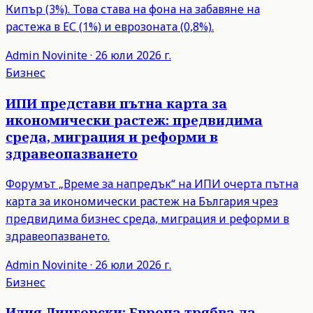
Кипър (3%). Това става на фона на забавяне на
растежа в ЕС (1%) и еврозоната (0,8%).
Admin
Novinite
·
26 юли 2026 г.
Бизнес
ИПИ представи пътна карта за
икономически растеж: предвидима
среда, миграция и реформи в
здравеопазването
Форумът „Време за напредък“ на ИПИ очерта пътна
карта за икономически растеж на България чрез
предвидима бизнес среда, миграция и реформи в
здравеопазването.
Admin
Novinite
·
26 юли 2026 г.
Бизнес
Илия Лингорски: Европа трябва да