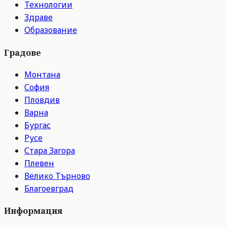
Технологии
Здраве
Образование
Градове
Монтана
София
Пловдив
Варна
Бургас
Русе
Стара Загора
Плевен
Велико Търново
Благоевград
Информация