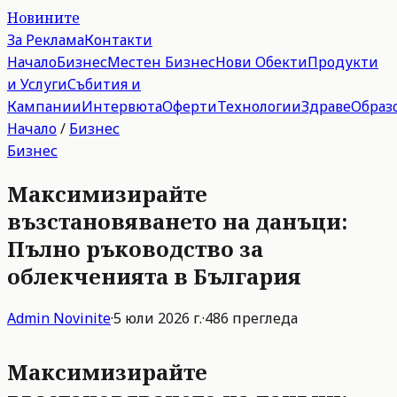
Новините
За Реклама
Контакти
Начало
Бизнес
Местен Бизнес
Нови Обекти
Продукти
и Услуги
Събития и
Кампании
Интервюта
Оферти
Технологии
Здраве
Образ
Начало
/
Бизнес
Бизнес
Максимизирайте
възстановяването на данъци:
Пълно ръководство за
облекченията в България
Admin
Novinite
·
5 юли 2026 г.
·
486
прегледа
Максимизирайте