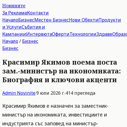
Новините
За Реклама
Контакти
Начало
Бизнес
Местен Бизнес
Нови Обекти
Продукти
и Услуги
Събития и
Кампании
Интервюта
Оферти
Технологии
Здраве
Образ
Начало
/
Бизнес
Бизнес
Красимир Якимов поема поста
зам.-министър на икономиката:
Биография и ключови акценти
Admin
Novinite
·
9 юли 2026 г.
·
414
прегледа
Красимир Якимов е назначен за заместник-
министър на икономиката, инвестициите и
индустрията със заповед на министър-