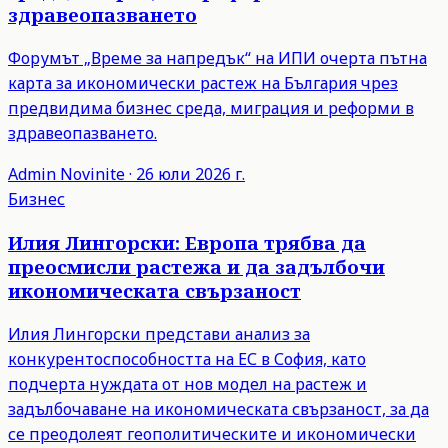
здравеопазването
Форумът „Време за напредък“ на ИПИ очерта пътна
карта за икономически растеж на България чрез
предвидима бизнес среда, миграция и реформи в
здравеопазването.
Admin
Novinite
·
26 юли 2026 г.
Бизнес
Илия Лингорски: Европа трябва да
преосмисли растежа и да задълбочи
икономическата свързаност
Илия Лингорски представи анализ за
конкурентоспособността на ЕС в София, като
подчерта нуждата от нов модел на растеж и
задълбочаване на икономическата свързаност, за да
се преодолеят геополитическите и икономически