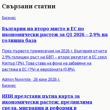
Свързани статии
Бизнес
България на второ място в ЕС по
икономически растеж за Q1 2026 – 2,9% на
годишна база
През първото тримесечие на 2026 г. България отчита
2,9% годишен ръст на БВП – втори резултат в ЕС след
Кипър (3%). Това става на фона на забавяне на
растежа в ЕС (1%) и еврозоната (0,8%).
Admin
Novinite
·
26 юли 2026 г.
Бизнес
ИПИ представи пътна карта за
икономически растеж: предвидима
среда, миграция и реформи в