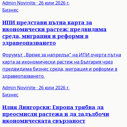
Admin
Novinite
·
26 юли 2026 г.
Бизнес
ИПИ представи пътна карта за
икономически растеж: предвидима
среда, миграция и реформи в
здравеопазването
Форумът „Време за напредък“ на ИПИ очерта пътна
карта за икономически растеж на България чрез
предвидима бизнес среда, миграция и реформи в
здравеопазването.
Admin
Novinite
·
26 юли 2026 г.
Бизнес
Илия Лингорски: Европа трябва да
преосмисли растежа и да задълбочи
икономическата свързаност