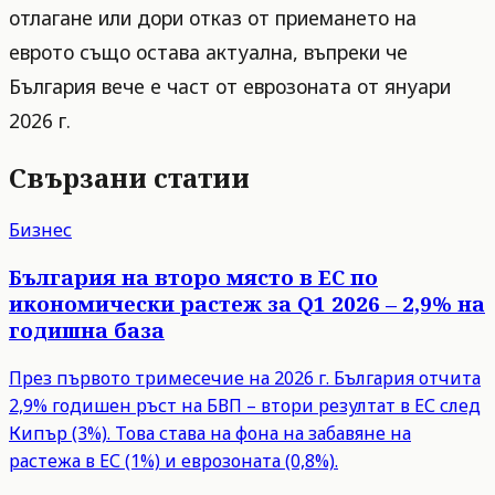
отлагане или дори отказ от приемането на
еврото също остава актуална, въпреки че
България вече е част от еврозоната от януари
2026 г.
Свързани статии
Бизнес
България на второ място в ЕС по
икономически растеж за Q1 2026 – 2,9% на
годишна база
През първото тримесечие на 2026 г. България отчита
2,9% годишен ръст на БВП – втори резултат в ЕС след
Кипър (3%). Това става на фона на забавяне на
растежа в ЕС (1%) и еврозоната (0,8%).