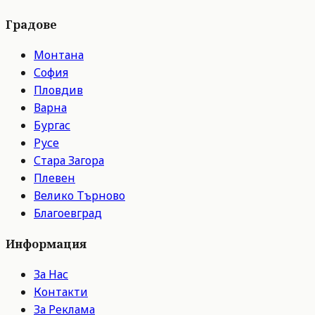
Градове
Монтана
София
Пловдив
Варна
Бургас
Русе
Стара Загора
Плевен
Велико Търново
Благоевград
Информация
За Нас
Контакти
За Реклама