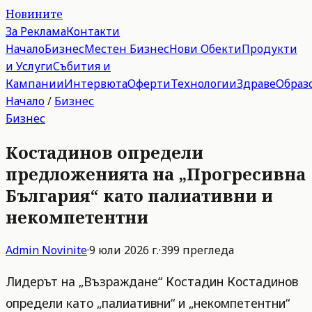
Новините
За Реклама
Контакти
Начало
Бизнес
Местен Бизнес
Нови Обекти
Продукти
и Услуги
Събития и
Кампании
Интервюта
Оферти
Технологии
Здраве
Образ
Начало
/
Бизнес
Бизнес
Костадинов определи
предложенията на „Прогресивна
България“ като палиативни и
некомпетентни
Admin
Novinite
·
9 юли 2026 г.
·
399
прегледа
Лидерът на „Възраждане“ Костадин Костадинов
определи като „палиативни“ и „некомпетентни“