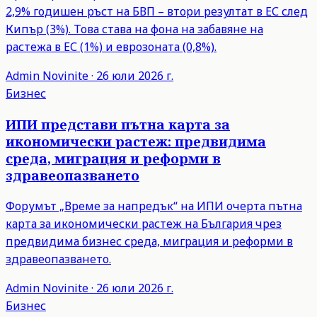
2,9% годишен ръст на БВП – втори резултат в ЕС след
Кипър (3%). Това става на фона на забавяне на
растежа в ЕС (1%) и еврозоната (0,8%).
Admin
Novinite
·
26 юли 2026 г.
Бизнес
ИПИ представи пътна карта за
икономически растеж: предвидима
среда, миграция и реформи в
здравеопазването
Форумът „Време за напредък“ на ИПИ очерта пътна
карта за икономически растеж на България чрез
предвидима бизнес среда, миграция и реформи в
здравеопазването.
Admin
Novinite
·
26 юли 2026 г.
Бизнес