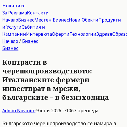
Новините
За Реклама
Контакти
Начало
Бизнес
Местен Бизнес
Нови Обекти
Продукти
и Услуги
Събития и
Кампании
Интервюта
Оферти
Технологии
Здраве
Образ
Начало
/
Бизнес
Бизнес
Контрасти в
черешопроизводството:
Италианските фермери
инвестират в мрежи,
българските – в безизходица
Admin
Novinite
·
9 юни 2026 г.
·
1067
прегледа
Българското черешопроизводство се намира в