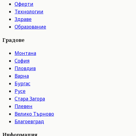
Оферти
Технологии
Здраве
Образование
Градове
Монтана
София
Пловдив
Варна
Бургас
Русе
Стара Загора
Плевен
Велико Търново
Благоевград
Информация