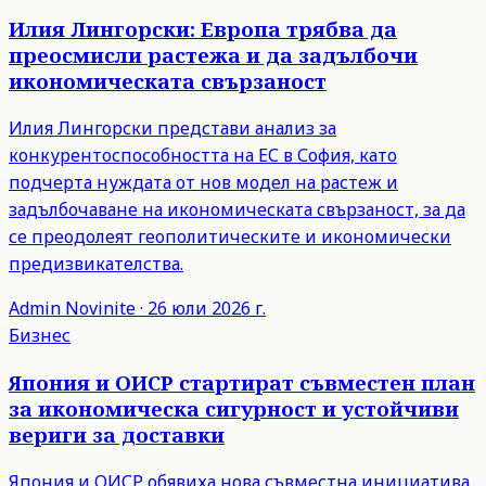
Илия Лингорски: Европа трябва да
преосмисли растежа и да задълбочи
икономическата свързаност
Илия Лингорски представи анализ за
конкурентоспособността на ЕС в София, като
подчерта нуждата от нов модел на растеж и
задълбочаване на икономическата свързаност, за да
се преодолеят геополитическите и икономически
предизвикателства.
Admin
Novinite
·
26 юли 2026 г.
Бизнес
Япония и ОИСР стартират съвместен план
за икономическа сигурност и устойчиви
вериги за доставки
Япония и ОИСР обявиха нова съвместна инициатива