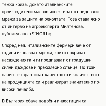
тежка криза, докато италианските
производители масово инвестират в предпазни
мрежи за защита на реколтата. Това става ясно
от интервю на агроексперта Милтенова,
публикувано в SINOR.bg.
Според нея, италианските фермери вече от
години използват мрежи, които покриват
насажденията и ги предпазват от градушки,
силни дъждове и прекомерно слънце. По този
начин те гарантират качеството и количеството
на продукцията си и реализират значително по-
високи печалби.
В България обаче подобни инвестиции са