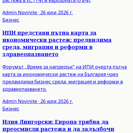
растежа в ЕС (1%) и еврозоната (0,8%).
Admin
Novinite
·
26 юли 2026 г.
Бизнес
ИПИ представи пътна карта за
икономически растеж: предвидима
среда, миграция и реформи в
здравеопазването
Форумът „Време за напредък“ на ИПИ очерта пътна
карта за икономически растеж на България чрез
предвидима бизнес среда, миграция и реформи в
здравеопазването.
Admin
Novinite
·
26 юли 2026 г.
Бизнес
Илия Лингорски: Европа трябва да
преосмисли растежа и да задълбочи