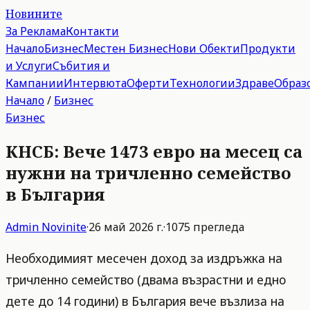
Новините
За Реклама
Контакти
Начало
Бизнес
Местен Бизнес
Нови Обекти
Продукти
и Услуги
Събития и
Кампании
Интервюта
Оферти
Технологии
Здраве
Образ
Начало
/
Бизнес
Бизнес
КНСБ: Вече 1473 евро на месец са
нужни на тричленно семейство
в България
Admin
Novinite
·
26 май 2026 г.
·
1075
прегледа
Необходимият месечен доход за издръжка на
тричленно семейство (двама възрастни и едно
дете до 14 години) в България вече възлиза на