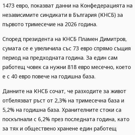
1473 евро, показват данни на Конфедерацията на
независимите синдикати в България (КНСБ) за
първото тримесечие на 2026 година.
Според президента на КНСБ Пламен Димитров,
сумата се е увеличила със 73 евро спрямо същия
период на предходната година. За един сам
работещ човек са нужни 818 евро месечно, което
е с 40 евро повече на годишна база.
Данните на КНСБ сочат, че разходите за живот
отбелязват ръст от 2,3% на тримесечна база и
5,2% на годишна база. Хранителните стоки са
поскъпнали с 6,2% през последната година, като
за тях и обществено хранене един работещ