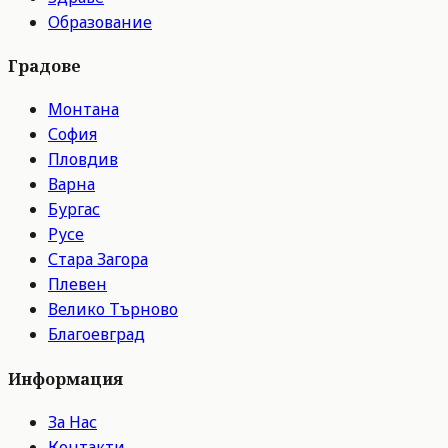
Образование
Градове
Монтана
София
Пловдив
Варна
Бургас
Русе
Стара Загора
Плевен
Велико Търново
Благоевград
Информация
За Нас
Контакти