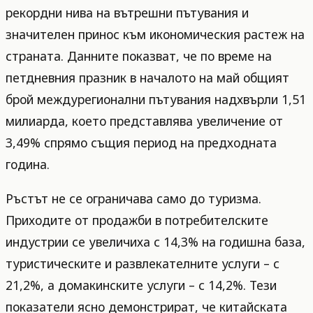
рекордни нива на вътрешни пътувания и
значителен принос към икономическия растеж на
страната. Данните показват, че по време на
петдневния празник в началото на май общият
брой междурегионални пътувания надхвърли 1,51
милиарда, което представлява увеличение от
3,49% спрямо същия период на предходната
година.
Ръстът не се ограничава само до туризма.
Приходите от продажби в потребителските
индустрии се увеличиха с 14,3% на годишна база,
туристическите и развлекателните услуги – с
21,2%, а домакинските услуги – с 14,2%. Тези
показатели ясно демонстрират, че китайската