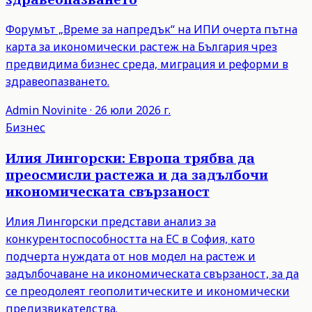
Форумът „Време за напредък“ на ИПИ очерта пътна
карта за икономически растеж на България чрез
предвидима бизнес среда, миграция и реформи в
здравеопазването.
Admin
Novinite
·
26 юли 2026 г.
Бизнес
Илия Лингорски: Европа трябва да
преосмисли растежа и да задълбочи
икономическата свързаност
Илия Лингорски представи анализ за
конкурентоспособността на ЕС в София, като
подчерта нуждата от нов модел на растеж и
задълбочаване на икономическата свързаност, за да
се преодолеят геополитическите и икономически
предизвикателства.