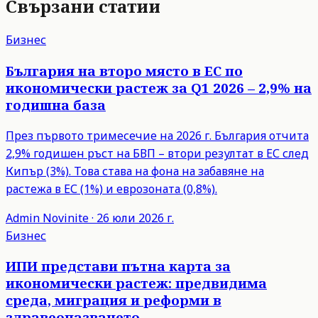
Свързани статии
Бизнес
България на второ място в ЕС по
икономически растеж за Q1 2026 – 2,9% на
годишна база
През първото тримесечие на 2026 г. България отчита
2,9% годишен ръст на БВП – втори резултат в ЕС след
Кипър (3%). Това става на фона на забавяне на
растежа в ЕС (1%) и еврозоната (0,8%).
Admin
Novinite
·
26 юли 2026 г.
Бизнес
ИПИ представи пътна карта за
икономически растеж: предвидима
среда, миграция и реформи в
здравеопазването