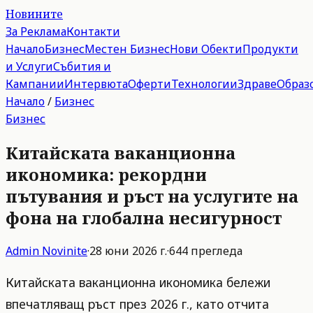
Новините
За Реклама
Контакти
Начало
Бизнес
Местен Бизнес
Нови Обекти
Продукти
и Услуги
Събития и
Кампании
Интервюта
Оферти
Технологии
Здраве
Образ
Начало
/
Бизнес
Бизнес
Китайската ваканционна
икономика: рекордни
пътувания и ръст на услугите на
фона на глобална несигурност
Admin
Novinite
·
28 юни 2026 г.
·
644
прегледа
Китайската ваканционна икономика бележи
впечатляващ ръст през 2026 г., като отчита