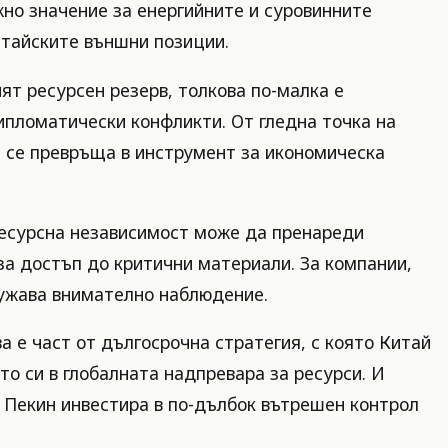
жно значение за енергийните и суровинните
итайските външни позиции.
ят ресурсен резерв, толкова по-малка е
ипломатически конфликти. От гледна точка на
и се превръща в инструмент за икономическа
 ресурсна независимост може да пренареди
за достъп до критични материали. За компании,
служава внимателно наблюдение.
а е част от дългосрочна стратегия, с която Китай
о си в глобалната надпревара за ресурси. И
: Пекин инвестира в по-дълбок вътрешен контрол