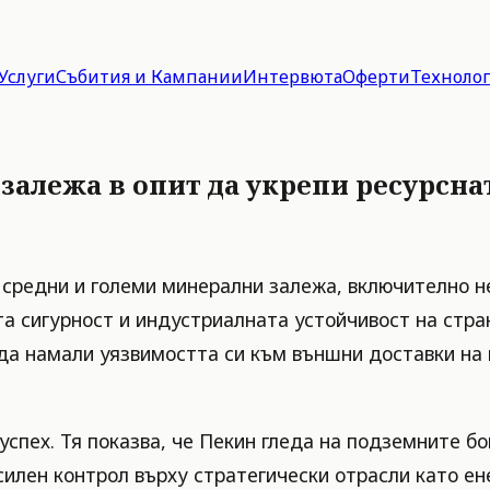
Услуги
Събития и Кампании
Интервюта
Оферти
Техноло
залежа в опит да укрепи ресурсна
ви средни и големи минерални залежа, включително 
а сигурност и индустриалната устойчивост на страна
 да намали уязвимостта си към външни доставки на 
успех. Тя показва, че Пекин гледа на подземните б
силен контрол върху стратегически отрасли като ен