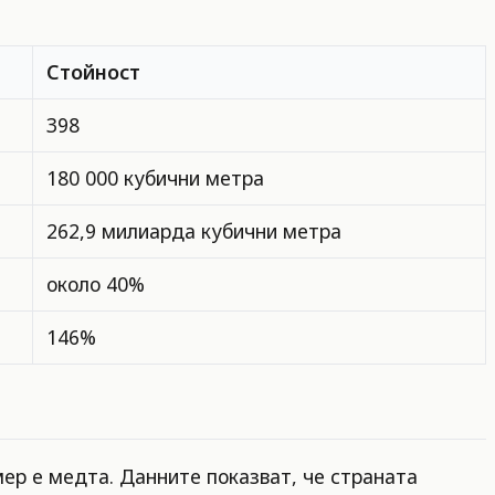
Стойност
398
180 000 кубични метра
262,9 милиарда кубични метра
около 40%
146%
ер е медта. Данните показват, че страната