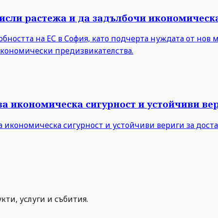
мисли растежа и да задълбочи икономическ
бността на ЕС в София, като подчерта нуждата от нов 
 икономически предизвикателства.
за икономическа сигурност и устойчиви вер
а икономическа сигурност и устойчиви вериги за дост
ти, услуги и събития.