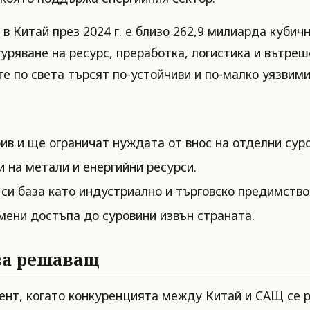
в Китай през 2024 г. е близо 262,9 милиарда кубич
уряване на ресурс, преработка, логистика и вътреш
те по света търсят по-устойчиви и по-малко уязвим
в и ще ограничат нуждата от внос на отделни суро
 на метали и енергийни ресурси.
си база като индустриално и търговско предимство
ени достъпа до суровини извън страната.
ва решаващ
ент, когато конкуренцията между Китай и САЩ се р