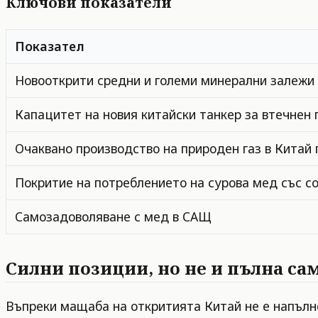
Ключови показатели
Показател
Новооткрити средни и големи минерални залежи о
Капацитет на новия китайски танкер за втечнен 
Очаквано производство на природен газ в Китай п
Покритие на потреблението на сурова мед със со
Самозадоволяване с мед в САЩ
Силни позиции, но не и пълна са
Въпреки мащаба на откритията Китай не е напълн