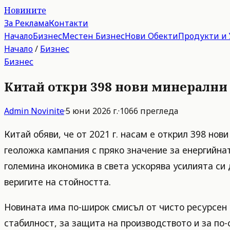
Новините
За Реклама
Контакти
Начало
Бизнес
Местен Бизнес
Нови Обекти
Продукти и 
Начало
/
Бизнес
Бизнес
Китай откри 398 нови минерални 
Admin
Novinite
·
5 юни 2026 г.
·
1066
прегледа
Китай обяви, че от 2021 г. насам е открил 398 но
геоложка кампания с пряко значение за енергийнат
големина икономика в света ускорява усилията си
веригите на стойността.
Новината има по-широк смисъл от чисто ресурсен 
стабилност, за защита на производството и за по-