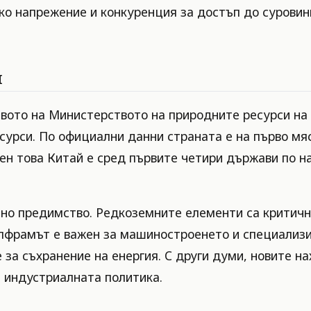
ко напрежение и конкуренция за достъп до суровин
я
твото на Министерството на природните ресурси на 
урси. По официални данни страната е на първо мяст
ен това Китай е сред първите четири държави по н
ено предимство. Редкоземните елементи са критичн
лфрамът е важен за машиностроенето и специализи
за съхранение на енергия. С други думи, новите на
и индустриалната политика.