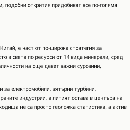
и, подобни открития придобиват все по-голяма
Китай, е част от по-широка стратегия за
о в света по ресурси от 14 вида минерали, сред
аличности на още девет важни суровини,
и за електромобили, вятърни турбини,
раните индустрии, а литият остава в центъра на
ходища не са просто геоложка статистика, а актив