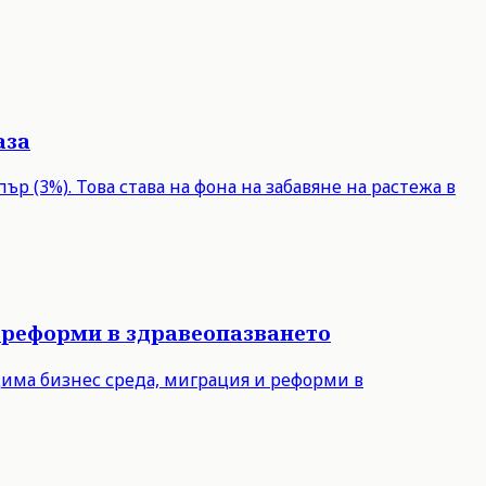
аза
р (3%). Това става на фона на забавяне на растежа в
 реформи в здравеопазването
дима бизнес среда, миграция и реформи в