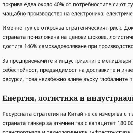
покрива едва около 40% от потребностите си от су
мащабно производство на електроника, електриче
Именно тук се откроява стратегическият риск. До
страната по-изложена на ценови шокове, логистич
достига 146% самозадоволяване при производствот
За предприемачите и индустриалните мениджъри то
себестойност, предвидимост на доставките и инв
ресурси, това неизбежно влияе върху глобалните п
Енергия, логистика и индустриа
Ресурсната стратегия на Китай не се изчерпва с т
страната танкер за втечнен газ с капацитет 180 00
транспортната и технологичната инфраструктура,