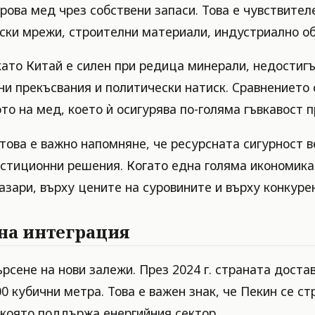
рова мед чрез собствени запаси. Това е чувствител
ски мрежи, строителни материали, индустриално об
като Китай е силен при редица минерали, недостиг
ни прекъсвания и политически натиск. Сравнението
о на мед, което ѝ осигурява по-голяма гъвкавост 
ва е важно напомняне, че ресурсната сигурност ве
естиционни решения. Когато една голяма икономика
азари, върху цените на суровините и върху конкуре
лна интеграция
ърсене на нови залежи. През 2024 г. страната доста
0 кубични метра. Това е важен знак, че Пекин се ст
 която поддържа енергийния сектор.