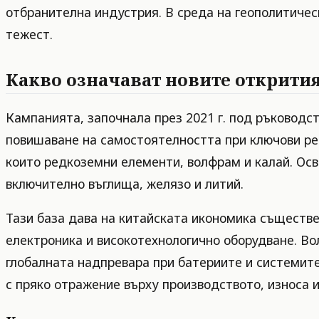
отбранителна индустрия. В среда на геополитичес
тежест.
Какво означават новите открити
Кампанията, започнала през 2021 г. под ръководс
повишаване на самостоятелността при ключови рес
които редкоземни елементи, волфрам и калай. Осв
включително въглища, желязо и литий.
Тази база дава на китайската икономика съществ
електроника и високотехнологично оборудване. Во
глобалната надпревара при батериите и системите 
с пряко отражение върху производството, износа 