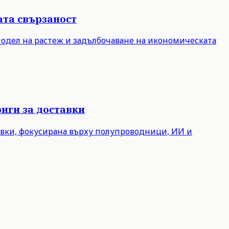
ата свързаност
модел на растеж и задълбочаване на икономическата
иги за доставки
авки, фокусирана върху полупроводници, ИИ и