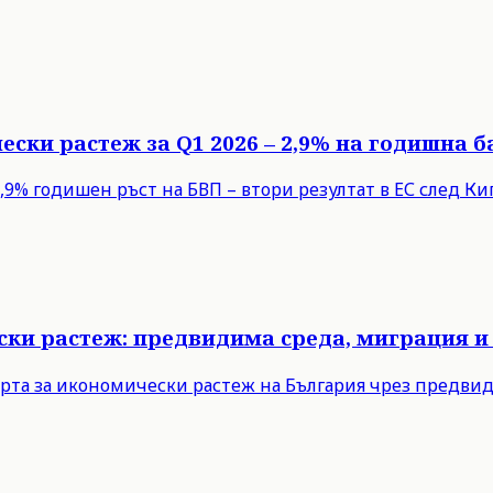
ески растеж за Q1 2026 – 2,9% на годишна б
9% годишен ръст на БВП – втори резултат в ЕС след Кипъ
ски растеж: предвидима среда, миграция и
рта за икономически растеж на България чрез предви