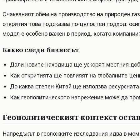
Очакваният обем на производство на природен газ 
открития това подсказва по-цялостен подход: осиг
модел е особено важен в период, когато компании
Какво следи бизнесът
Дали новите находища ще ускорят местния доби
Как откритията ще повлияят на глобалните цени
До каква степен Китай ще използва ресурсната 
Как геополитическото напрежение може да пром
Геополитическият контекст оста
Напредъкът в геоложките изследвания идва в мом