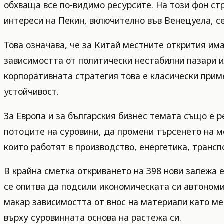
обхваща все по-видимо ресурсите. На този фон ст
интереси на Пекин, включително във Венецуела, с
Това означава, че за Китай местните открития им
зависимостта от политически нестабилни пазари и
корпоративната стратегия това е класически прим
устойчивост.
За Европа и за българския бизнес темата също е 
потоците на суровини, да промени търсенето на м
които работят в производство, енергетика, трансп
В крайна сметка откриването на 398 нови залежа е
се опитва да подсили икономическата си автономи
макар зависимостта от внос на материали като ме
върху суровинната основа на растежа си.