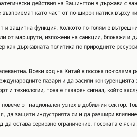
ратегически действия на Вашингтон в държави с ва
е възприемат като част от по-широк натиск върху к
ат и защитна функция. Колкото по-голям е вътрешни
ли от маршрути, изложени на санкции, блокажи и д
ер как държавната политика по природните ресурс
релевантна. Всеки ход на Китай в посока по-голяма
еждународните пазари и да засили конкуренцията 
орт и технологии, това е пазарен сигнал, който за
 повече от национален успех в добивния сектор. Тов
я, да защити индустрията си и да разшири влияниет
д да остава сериозно ограничение, посоката е ясна