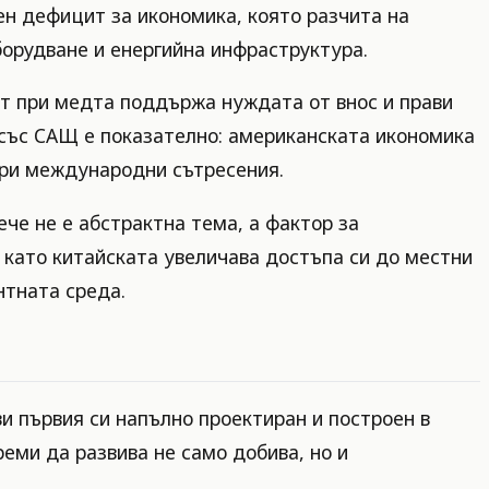
ен дефицит за икономика, която разчита на
орудване и енергийна инфраструктура.
ът при медта поддържа нуждата от внос и прави
 със САЩ е показателно: американската икономика
при международни сътресения.
че не е абстрактна тема, а фактор за
 като китайската увеличава достъпа си до местни
нтната среда.
ви първия си напълно проектиран и построен в
реми да развива не само добива, но и