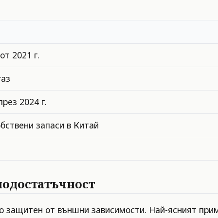
т 2021 г.
газ
рез 2024 г.
бствени запаси в Китай
модостатъчност
о защитен от външни зависимости. Най-ясният прим