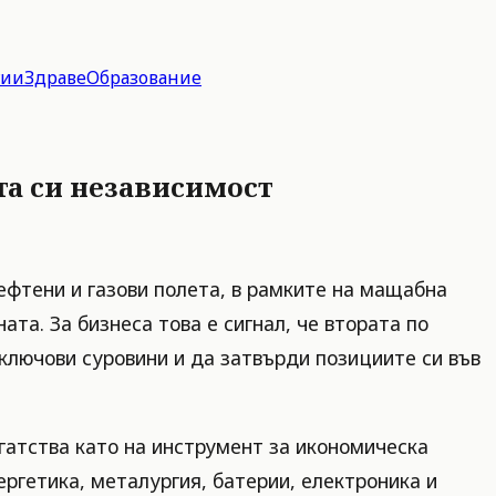
гии
Здраве
Образование
та си независимост
нефтени и газови полета, в рамките на мащабна
та. За бизнеса това е сигнал, че втората по
ключови суровини и да затвърди позициите си във
огатства като на инструмент за икономическа
ергетика, металургия, батерии, електроника и