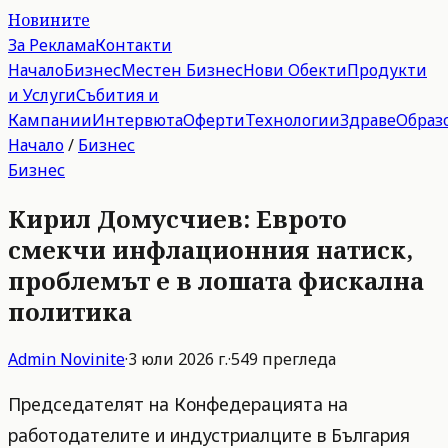
Новините
За Реклама
Контакти
Начало
Бизнес
Местен Бизнес
Нови Обекти
Продукти
и Услуги
Събития и
Кампании
Интервюта
Оферти
Технологии
Здраве
Образ
Начало
/
Бизнес
Бизнес
Кирил Домусчиев: Еврото
смекчи инфлационния натиск,
проблемът е в лошата фискална
политика
Admin
Novinite
·
3 юли 2026 г.
·
549
прегледа
Председателят на Конфедерацията на
работодателите и индустриалците в България