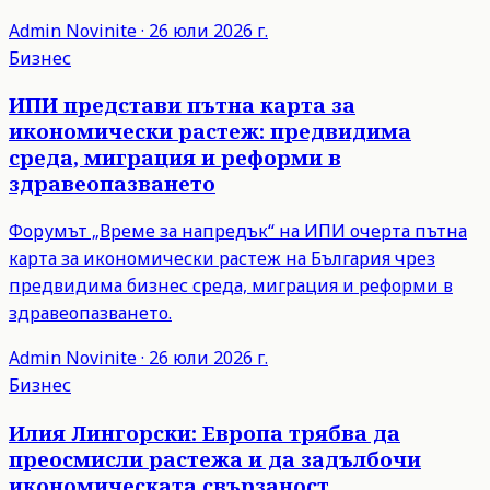
Admin
Novinite
·
26 юли 2026 г.
Бизнес
ИПИ представи пътна карта за
икономически растеж: предвидима
среда, миграция и реформи в
здравеопазването
Форумът „Време за напредък“ на ИПИ очерта пътна
карта за икономически растеж на България чрез
предвидима бизнес среда, миграция и реформи в
здравеопазването.
Admin
Novinite
·
26 юли 2026 г.
Бизнес
Илия Лингорски: Европа трябва да
преосмисли растежа и да задълбочи
икономическата свързаност