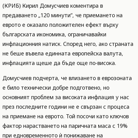
(КРИБ) Кирил Домусчиев коментира в
предаването „120 минути“, че приемането на
еврото е оказало положителен ефект върху
българската икономика, ограничавайки
инфлационния натиск. Според него, ако страната
не беше въвела единната европейска валута,
инфлацията щеше да бъде още по-висока.
Домусчиев подчерта, че влизането в еврозоната
е било технически добре подготвено, но
основният проблем за високата инфлация у нас
през последните години не е свързан с процеса
на приемане на еврото. Той посочи като ключов
фактор нарастването на паричната маса с 19%
при едновременното ѝ понижаване на