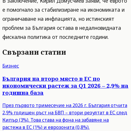
В заключение, Кирил Домусчиев заяви, че еврото
е помогнало за стабилизиране на икономиката и
ограничаване на инфлацията, но истинският
проблем за България остава в недалновидната
фискална политика от последните години.
Свързани статии
Бизнес
България на второ място в ЕС по
икономически растеж за Q1 2026 – 2,9% на
годишна база
През първото тримесечие на 2026 г. България отчита
2,9% годишен ръст на БВП – втори резултат в ЕС след
Кипър (3%). Това става на фона на забавяне на
растежа в ЕС (1%) и еврозоната (0,8%).