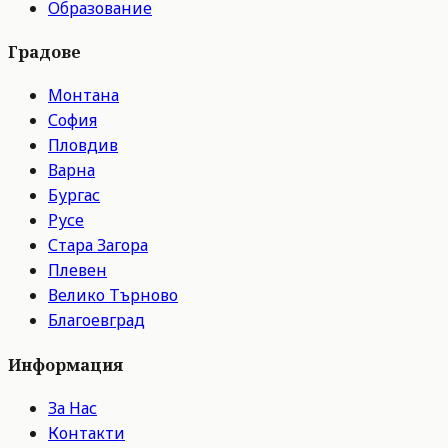
Образование
Градове
Монтана
София
Пловдив
Варна
Бургас
Русе
Стара Загора
Плевен
Велико Търново
Благоевград
Информация
За Нас
Контакти