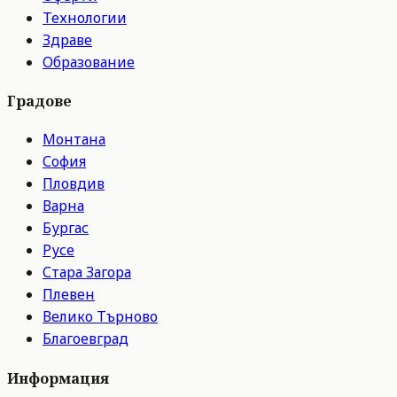
Технологии
Здраве
Образование
Градове
Монтана
София
Пловдив
Варна
Бургас
Русе
Стара Загора
Плевен
Велико Търново
Благоевград
Информация