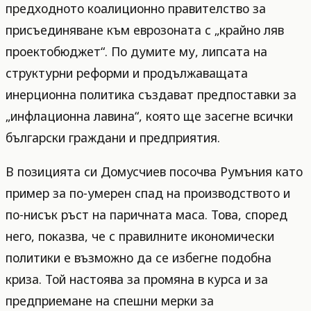
предходното коалиционно правителство за
присъединяване към еврозоната с „крайно ляв
проектобюджет“. По думите му, липсата на
структурни реформи и продължаващата
инерционна политика създават предпоставки за
„инфлационна лавина“, която ще засегне всички
български граждани и предприятия.
В позицията си Домусчиев посочва Румъния като
пример за по-умерен спад на производството и
по-нисък ръст на паричната маса. Това, според
него, показва, че с правилните икономически
политики е възможно да се избегне подобна
криза. Той настоява за промяна в курса и за
предприемане на спешни мерки за