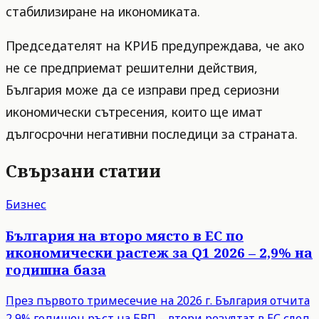
стабилизиране на икономиката.
Председателят на КРИБ предупреждава, че ако
не се предприемат решителни действия,
България може да се изправи пред сериозни
икономически сътресения, които ще имат
дългосрочни негативни последици за страната.
Свързани статии
Бизнес
България на второ място в ЕС по
икономически растеж за Q1 2026 – 2,9% на
годишна база
През първото тримесечие на 2026 г. България отчита
2,9% годишен ръст на БВП – втори резултат в ЕС след