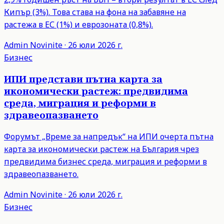
Кипър (3%). Това става на фона на забавяне на
растежа в ЕС (1%) и еврозоната (0,8%).
Admin
Novinite
·
26 юли 2026 г.
Бизнес
ИПИ представи пътна карта за
икономически растеж: предвидима
среда, миграция и реформи в
здравеопазването
Форумът „Време за напредък“ на ИПИ очерта пътна
карта за икономически растеж на България чрез
предвидима бизнес среда, миграция и реформи в
здравеопазването.
Admin
Novinite
·
26 юли 2026 г.
Бизнес